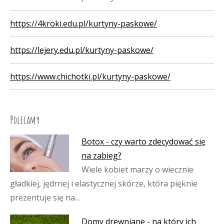
https://4kroki.edu.pl/kurtyny-paskowe/
https://lejery.edu.pl/kurtyny-paskowe/
https://www.chichotki.pl/kurtyny-paskowe/
Polecamy
Botox - czy warto zdecydować się
na zabieg?
Wiele kobiet marzy o wiecznie
gładkiej, jędrnej i elastycznej skórze, która pięknie
prezentuje się na…
Domy drewniane - na który ich