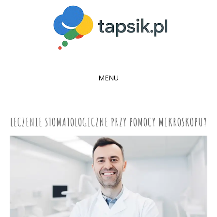
MENU
SKIP
TO
CONTENT
LECZENIE STOMATOLOGICZNE PRZY POMOCY MIKROSKOPU?