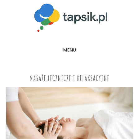
MENU
SKIP
TO
CONTENT
MASAŻE LECZNICZE I RELAKSACYJNE