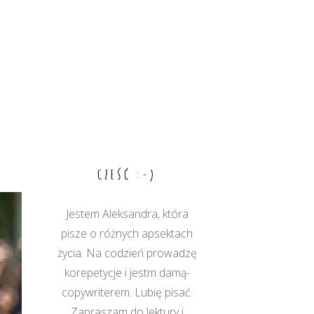
CZEŚĆ :-)
Jestem Aleksandra, która
pisze o różnych apsektach
życia. Na codzień prowadzę
korepetycje i jestm damą-
copywriterem. Lubię pisać.
Zapraszam do lektury i