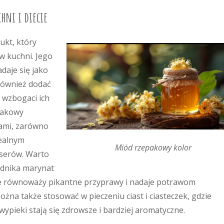
hni i diecie
kt, który
 kuchni. Jego
daje się jako
również dodać
 wzbogaci ich
pakowy
ami, zarówno
dealnym
Miód rzepakowy kolor
eserów. Warto
adnika marynat
ale równoważy pikantne przyprawy i nadaje potrawom
a także stosować w pieczeniu ciast i ciasteczek, gdzie
wypieki stają się zdrowsze i bardziej aromatyczne.