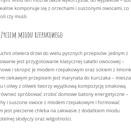
znym. Miód ten można także wykorzystać do wypieków – do
Idealnie komponuje się z orzechami i suszonymi owocami, co
li czy musli.
z użyciem miodu rzepakowego
hni otwiera drzwi do wielu pysznych przepisów. Jednym z
wanie jest przygotowanie klasycznej sałatki owocowej –
nowe i skropić je miodem rzepakowym oraz sokiem z limonk
nym ciekawym przepisem jest marynata do kurczaka – miesz
 i oliwy z oliwek tworzy wyjątkową kompozycję smakową
 również spróbować zrobić domowe batony energetyczne –
zechy i suszone owoce z miodem rzepakowym i formować
 jest pieczenie chleba na zakwasie z dodatkiem miodu
elnej słodyczy oraz wilgotności.