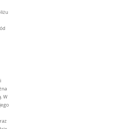
liżu
iód
i
ożna
ą. W
 jego
raz