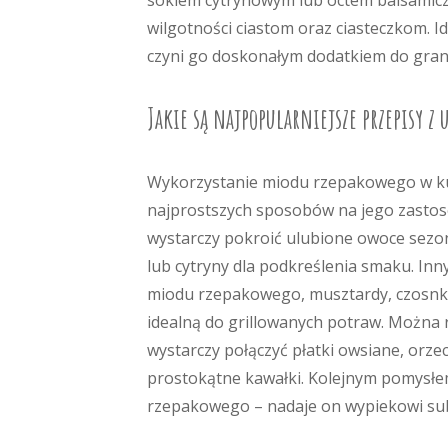
sokiem cytrynowym lub octem balsamic
wilgotności ciastom oraz ciasteczkom. 
czyni go doskonałym dodatkiem do grano
Jakie są najpopularniejsze przepisy 
Wykorzystanie miodu rzepakowego w kuc
najprostszych sposobów na jego zastoso
wystarczy pokroić ulubione owoce sezo
lub cytryny dla podkreślenia smaku. In
miodu rzepakowego, musztardy, czosnku
idealną do grillowanych potraw. Można
wystarczy połączyć płatki owsiane, or
prostokątne kawałki. Kolejnym pomysłem
rzepakowego – nadaje on wypiekowi subt