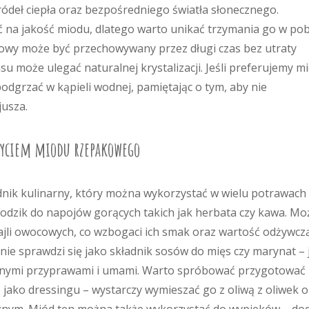
ródeł ciepła oraz bezpośredniego światła słonecznego.
na jakość miodu, dlatego warto unikać trzymania go w pob
owy może być przechowywany przez długi czas bez utraty
su może ulegać naturalnej krystalizacji. Jeśli preferujemy m
podgrzać w kąpieli wodnej, pamiętając o tym, aby nie
jusza.
życiem miodu rzepakowego
nik kulinarny, który można wykorzystać w wielu potrawach 
słodzik do napojów gorących takich jak herbata czy kawa. M
jli owocowych, co wzbogaci ich smak oraz wartość odżywcz
nie sprawdzi się jako składnik sosów do mięs czy marynat –
ntnymi przyprawami i umami. Warto spróbować przygotować
jako dressingu – wystarczy wymieszać go z oliwą z oliwek o