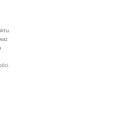
ktu.
eważ
a
ści.