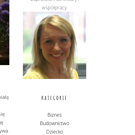
współpracy.
iałą
KATEGORIE
się
Biznes
ję
Budownictwo
ływa
Dziecko