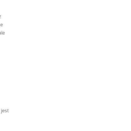
z
ie
ale
jest