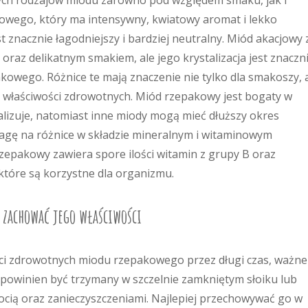
nych rodzajów miodu zarówno pod względem smaku, jak i
owego, który ma intensywny, kwiatowy aromat i lekko
znacznie łagodniejszy i bardziej neutralny. Miód akacjowy 
oraz delikatnym smakiem, ale jego krystalizacja jest znaczn
kowego. Różnice te mają znaczenie nie tylko dla smakoszy, 
 właściwości zdrowotnych. Miód rzepakowy jest bogaty w
talizuje, natomiast inne miody mogą mieć dłuższy okres
agę na różnice w składzie mineralnym i witaminowym
epakowy zawiera spore ilości witamin z grupy B oraz
które są korzystne dla organizmu.
 zachować jego właściwości
ści zdrowotnych miodu rzepakowego przez długi czas, ważne 
powinien być trzymany w szczelnie zamkniętym słoiku lub
ocią oraz zanieczyszczeniami. Najlepiej przechowywać go w