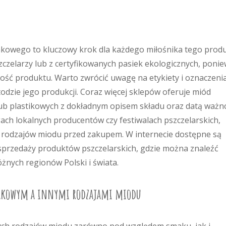
owego to kluczowy krok dla każdego miłośnika tego produ
zczelarzy lub z certyfikowanych pasiek ekologicznych, poni
ość produktu. Warto zwrócić uwagę na etykiety i oznaczeni
zie jego produkcji. Coraz więcej sklepów oferuje miód
b plastikowych z dokładnym opisem składu oraz datą ważno
ch lokalnych producentów czy festiwalach pszczelarskich,
rodzajów miodu przed zakupem. W internecie dostępne są
 sprzedaży produktów pszczelarskich, gdzie można znaleźć
nych regionów Polski i świata.
pakowym a innymi rodzajami miodu