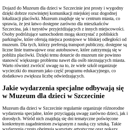
Dojazd do Muzeum dla dzieci w Szczecinie jest prosty i wygodny
dzięki dobrze rozwiniętej komunikacji miejskiej oraz dogodnej
lokalizacji placówki. Muzeum znajduje się w centrum miasta, co
sprawia, że jest łatwo dostępne zarówno dla mieszkańców
Szczecina, jak i turystów przyjeżdżających z innych miejscowości.
Osoby podróżujące samochodem mogą skorzystać z pobliskich
parkingów, które oferują miejsca postojowe w bliskiej odległości od
muzeum. Dla tych, którzy preferują transport publiczny, dostępne są
liczne linie tramwajowe oraz autobusowe, które zatrzymują się w
pobliżu placówki. Dzięki temu dotarcie do muzeum nie powinno
stanowić większego problemu nawet dla osób nieznających miasta.
Warto również zwrócić uwagę na to, że wiele szkół organizuje
wycieczki do muzeum jako część programu edukacyjnego, co
dodatkowo zwiększa liczbę odwiedzających.
Jakie wydarzenia specjalne odbywają się
w Muzeum dla dzieci w Szczecinie
Muzeum dla dzieci w Szczecinie regularnie organizuje różnorodne
wydarzenia specjalne, które przyciągają uwagę zarówno dzieci, jak i
dorosłych. Wśród nich znajdują się dni tematyczne poświęcone
konkretnym zagadnieniom związanym z nauką czy sztuką. Takie
wydarzenia często obejmują warsztaty artystyczne oraz pokazy