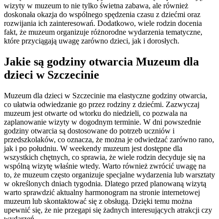
wizyty w muzeum to nie tylko świetna zabawa, ale również
doskonała okazja do wspólnego spędzenia czasu z dziećmi oraz
rozwijania ich zainteresowań. Dodatkowo, wiele rodzin docenia
fakt, że muzeum organizuje różnorodne wydarzenia tematyczne,
które przyciągają uwagę zarówno dzieci, jak i dorosłych.
Jakie są godziny otwarcia Muzeum dla
dzieci w Szczecinie
Muzeum dla dzieci w Szczecinie ma elastyczne godziny otwarcia,
co ułatwia odwiedzanie go przez rodziny z dziećmi. Zazwyczaj
muzeum jest otwarte od wtorku do niedzieli, co pozwala na
zaplanowanie wizyty w dogodnym terminie. W dni powszednie
godziny otwarcia są dostosowane do potrzeb uczniów i
przedszkolaków, co oznacza, że można je odwiedzać zarówno rano,
jak i po południu. W weekendy muzeum jest dostępne dla
wszystkich chętnych, co sprawia, że wiele rodzin decyduje się na
wspólną wizytę właśnie wtedy. Warto również zwrócić uwagę na
to, że muzeum często organizuje specjalne wydarzenia lub warsztaty
w określonych dniach tygodnia. Dlatego przed planowaną wizytą
warto sprawdzić aktualny harmonogram na stronie internetowej
muzeum lub skontaktować się z obsługą. Dzięki temu można
upewnić się, że nie przegapi się żadnych interesujących atrakcji czy
wydarzeń.