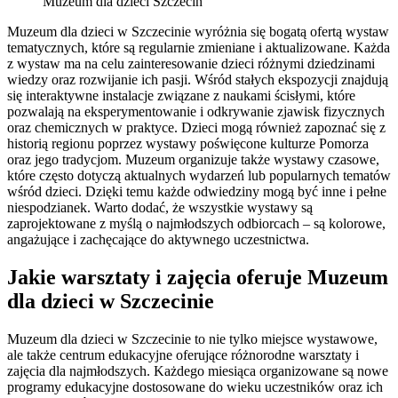
Muzeum dla dzieci Szczecin
Muzeum dla dzieci w Szczecinie wyróżnia się bogatą ofertą wystaw
tematycznych, które są regularnie zmieniane i aktualizowane. Każda
z wystaw ma na celu zainteresowanie dzieci różnymi dziedzinami
wiedzy oraz rozwijanie ich pasji. Wśród stałych ekspozycji znajdują
się interaktywne instalacje związane z naukami ścisłymi, które
pozwalają na eksperymentowanie i odkrywanie zjawisk fizycznych
oraz chemicznych w praktyce. Dzieci mogą również zapoznać się z
historią regionu poprzez wystawy poświęcone kulturze Pomorza
oraz jego tradycjom. Muzeum organizuje także wystawy czasowe,
które często dotyczą aktualnych wydarzeń lub popularnych tematów
wśród dzieci. Dzięki temu każde odwiedziny mogą być inne i pełne
niespodzianek. Warto dodać, że wszystkie wystawy są
zaprojektowane z myślą o najmłodszych odbiorcach – są kolorowe,
angażujące i zachęcające do aktywnego uczestnictwa.
Jakie warsztaty i zajęcia oferuje Muzeum
dla dzieci w Szczecinie
Muzeum dla dzieci w Szczecinie to nie tylko miejsce wystawowe,
ale także centrum edukacyjne oferujące różnorodne warsztaty i
zajęcia dla najmłodszych. Każdego miesiąca organizowane są nowe
programy edukacyjne dostosowane do wieku uczestników oraz ich