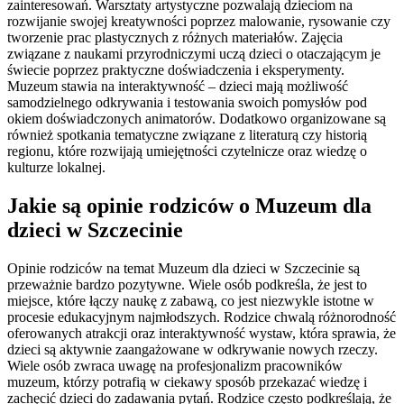
zainteresowań. Warsztaty artystyczne pozwalają dzieciom na
rozwijanie swojej kreatywności poprzez malowanie, rysowanie czy
tworzenie prac plastycznych z różnych materiałów. Zajęcia
związane z naukami przyrodniczymi uczą dzieci o otaczającym je
świecie poprzez praktyczne doświadczenia i eksperymenty.
Muzeum stawia na interaktywność – dzieci mają możliwość
samodzielnego odkrywania i testowania swoich pomysłów pod
okiem doświadczonych animatorów. Dodatkowo organizowane są
również spotkania tematyczne związane z literaturą czy historią
regionu, które rozwijają umiejętności czytelnicze oraz wiedzę o
kulturze lokalnej.
Jakie są opinie rodziców o Muzeum dla
dzieci w Szczecinie
Opinie rodziców na temat Muzeum dla dzieci w Szczecinie są
przeważnie bardzo pozytywne. Wiele osób podkreśla, że jest to
miejsce, które łączy naukę z zabawą, co jest niezwykle istotne w
procesie edukacyjnym najmłodszych. Rodzice chwalą różnorodność
oferowanych atrakcji oraz interaktywność wystaw, która sprawia, że
dzieci są aktywnie zaangażowane w odkrywanie nowych rzeczy.
Wiele osób zwraca uwagę na profesjonalizm pracowników
muzeum, którzy potrafią w ciekawy sposób przekazać wiedzę i
zachęcić dzieci do zadawania pytań. Rodzice często podkreślają, że