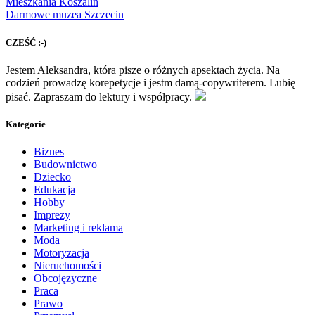
Mieszkania Koszalin
Darmowe muzea Szczecin
CZEŚĆ :-)
Jestem Aleksandra, która pisze o różnych apsektach życia. Na
codzień prowadzę korepetycje i jestm damą-copywriterem. Lubię
pisać. Zapraszam do lektury i współpracy.
Kategorie
Biznes
Budownictwo
Dziecko
Edukacja
Hobby
Imprezy
Marketing i reklama
Moda
Motoryzacja
Nieruchomości
Obcojęzyczne
Praca
Prawo