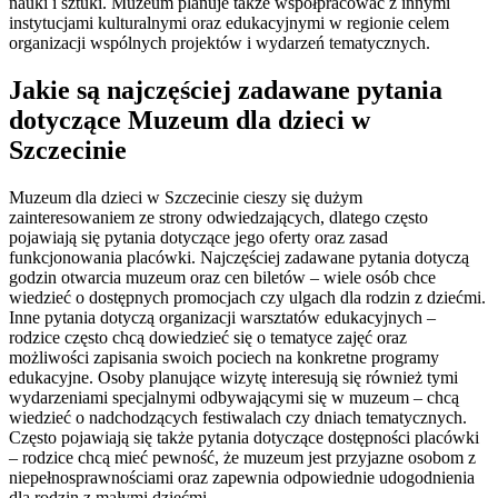
nauki i sztuki. Muzeum planuje także współpracować z innymi
instytucjami kulturalnymi oraz edukacyjnymi w regionie celem
organizacji wspólnych projektów i wydarzeń tematycznych.
Jakie są najczęściej zadawane pytania
dotyczące Muzeum dla dzieci w
Szczecinie
Muzeum dla dzieci w Szczecinie cieszy się dużym
zainteresowaniem ze strony odwiedzających, dlatego często
pojawiają się pytania dotyczące jego oferty oraz zasad
funkcjonowania placówki. Najczęściej zadawane pytania dotyczą
godzin otwarcia muzeum oraz cen biletów – wiele osób chce
wiedzieć o dostępnych promocjach czy ulgach dla rodzin z dziećmi.
Inne pytania dotyczą organizacji warsztatów edukacyjnych –
rodzice często chcą dowiedzieć się o tematyce zajęć oraz
możliwości zapisania swoich pociech na konkretne programy
edukacyjne. Osoby planujące wizytę interesują się również tymi
wydarzeniami specjalnymi odbywającymi się w muzeum – chcą
wiedzieć o nadchodzących festiwalach czy dniach tematycznych.
Często pojawiają się także pytania dotyczące dostępności placówki
– rodzice chcą mieć pewność, że muzeum jest przyjazne osobom z
niepełnosprawnościami oraz zapewnia odpowiednie udogodnienia
dla rodzin z małymi dziećmi.