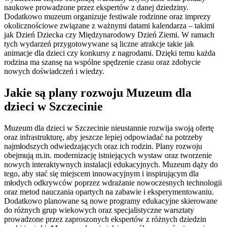
naukowe prowadzone przez ekspertów z danej dziedziny.
Dodatkowo muzeum organizuje festiwale rodzinne oraz imprezy
okolicznościowe związane z ważnymi datami kalendarza – takimi
jak Dzień Dziecka czy Międzynarodowy Dzień Ziemi. W ramach
tych wydarzeń przygotowywane są liczne atrakcje takie jak
animacje dla dzieci czy konkursy z nagrodami. Dzięki temu każda
rodzina ma szansę na wspólne spędzenie czasu oraz zdobycie
nowych doświadczeń i wiedzy.
Jakie są plany rozwoju Muzeum dla
dzieci w Szczecinie
Muzeum dla dzieci w Szczecinie nieustannie rozwija swoją ofertę
oraz infrastrukturę, aby jeszcze lepiej odpowiadać na potrzeby
najmłodszych odwiedzających oraz ich rodzin. Plany rozwoju
obejmują m.in. modernizację istniejących wystaw oraz tworzenie
nowych interaktywnych instalacji edukacyjnych. Muzeum dąży do
tego, aby stać się miejscem innowacyjnym i inspirującym dla
młodych odkrywców poprzez wdrażanie nowoczesnych technologii
oraz metod nauczania opartych na zabawie i eksperymentowaniu.
Dodatkowo planowane są nowe programy edukacyjne skierowane
do różnych grup wiekowych oraz specjalistyczne warsztaty
prowadzone przez zaproszonych ekspertów z różnych dziedzin