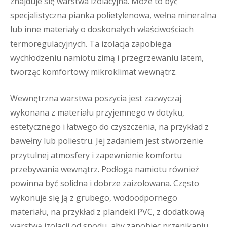
znajduje się warstwa izolacyjna. Może to być
specjalistyczna pianka polietylenowa, wełna mineralna
lub inne materiały o doskonałych właściwościach
termoregulacyjnych. Ta izolacja zapobiega
wychłodzeniu namiotu zimą i przegrzewaniu latem,
tworząc komfortowy mikroklimat wewnątrz.
Wewnętrzna warstwa poszycia jest zazwyczaj
wykonana z materiału przyjemnego w dotyku,
estetycznego i łatwego do czyszczenia, na przykład z
bawełny lub poliestru. Jej zadaniem jest stworzenie
przytulnej atmosfery i zapewnienie komfortu
przebywania wewnątrz. Podłoga namiotu również
powinna być solidna i dobrze zaizolowana. Często
wykonuje się ją z grubego, wodoodpornego
materiału, na przykład z plandeki PVC, z dodatkową
warstwą izolacji od spodu, aby zapobiec przenikaniu