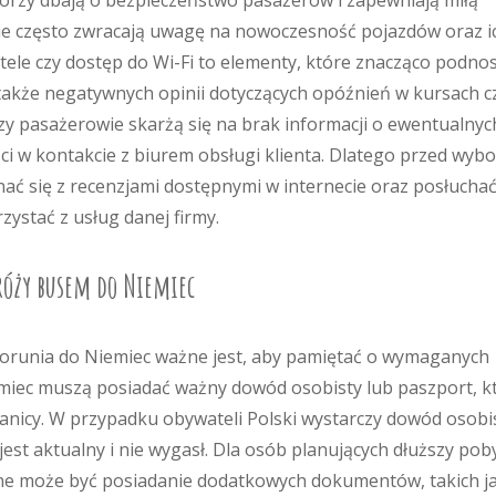
tórzy dbają o bezpieczeństwo pasażerów i zapewniają miłą
e często zwracają uwagę na nowoczesność pojazdów oraz i
tele czy dostęp do Wi-Fi to elementy, które znacząco podno
także negatywnych opinii dotyczących opóźnień w kursach c
zy pasażerowie skarżą się na brak informacji o ewentualnyc
ci w kontakcie z biurem obsługi klienta. Dlatego przed wyb
ć się z recenzjami dostępnymi w internecie oraz posłucha
zystać z usług danej firmy.
róży busem do Niemiec
orunia do Niemiec ważne jest, aby pamiętać o wymaganych
miec muszą posiadać ważny dowód osobisty lub paszport, k
anicy. W przypadku obywateli Polski wystarczy dowód osobis
est aktualny i nie wygasł. Dla osób planujących dłuższy pob
ne może być posiadanie dodatkowych dokumentów, takich j