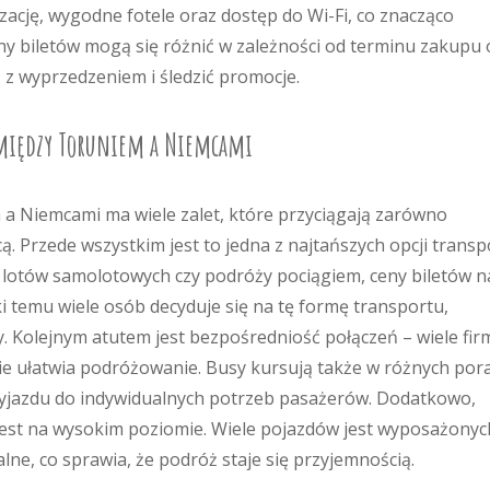
ację, wygodne fotele oraz dostęp do Wi-Fi, co znacząco
y biletów mogą się różnić w zależności od terminu zakupu 
z wyprzedzeniem i śledzić promocje.
 między Toruniem a Niemcami
 Niemcami ma wiele zalet, które przyciągają zarówno
cą. Przede wszystkim jest to jedna z najtańszych opcji trans
lotów samolotowych czy podróży pociągiem, ceny biletów n
ki temu wiele osób decyduje się na tę formę transportu,
. Kolejnym atutem jest bezpośredniość połączeń – wiele fir
nie ułatwia podróżowanie. Busy kursują także w różnych por
wyjazdu do indywidualnych potrzeb pasażerów. Dodatkowo,
est na wysokim poziomie. Wiele pojazdów jest wyposażonyc
ne, co sprawia, że podróż staje się przyjemnością.