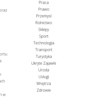
Praca
Prawo
oraz
Przemysł
Rolnictwo
Sklepy
Sport
Technologia
Transport
portu
Turystyka
a
Ukryte Zajawki
Uroda
m
Usługi
ach
Wnętrza
Zdrowie
h w