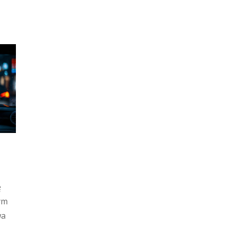
ę
ym
wa