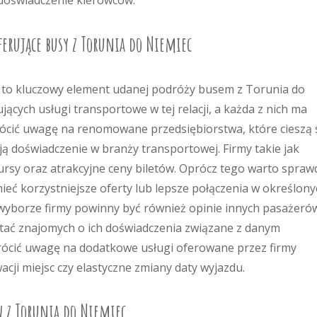
doświadczenie kierowców.
ferujące busy z Torunia do Niemiec
to kluczowy element udanej podróży busem z Torunia do
ujących usługi transportowe w tej relacji, a każda z nich ma
wrócić uwagę na renomowane przedsiębiorstwa, które cieszą 
ą doświadczenie w branży transportowej. Firmy takie jak
ursy oraz atrakcyjne ceny biletów. Oprócz tego warto spraw
eć korzystniejsze oferty lub lepsze połączenia w określony
yborze firmy powinny być również opinie innych pasażeró
ytać znajomych o ich doświadczenia związane z danym
rócić uwagę na dodatkowe usługi oferowane przez firmy
cji miejsc czy elastyczne zmiany daty wyjazdu.
w z Torunia do Niemiec