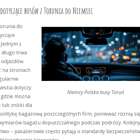
 dotyczące busów z Torunia do Niemiec
orunia do
tyczące
 Jednym z
k długo trwa
 odjazdów.
ć na stronach
gularnie
westia dotyczy
Niemcy Polska busy Toruń
, gdzie można
 lub zniżki dla
olitykę bagażową poszczególnych firm, ponieważ różnią si
 wymiarów bagażu dopuszczalnego podczas podróży. Kolejn
two – pasażerowie często pytają o standardy bezpieczeńst