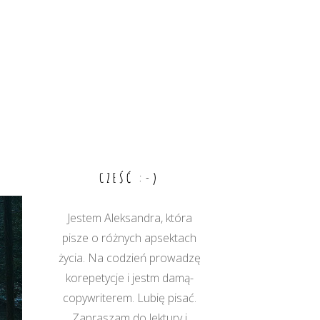
CZEŚĆ :-)
Jestem Aleksandra, która
pisze o różnych apsektach
życia. Na codzień prowadzę
korepetycje i jestm damą-
copywriterem. Lubię pisać.
Zapraszam do lektury i