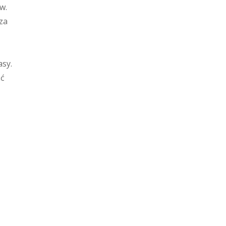
w.
za
asy.
ać