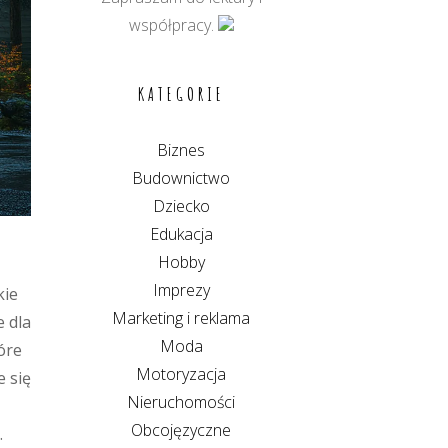
współpracy.
KATEGORIE
Biznes
Budownictwo
Dziecko
Edukacja
Hobby
Imprezy
kie
Marketing i reklama
e dla
Moda
óre
Motoryzacja
 się
Nieruchomości
Obcojęzyczne
.