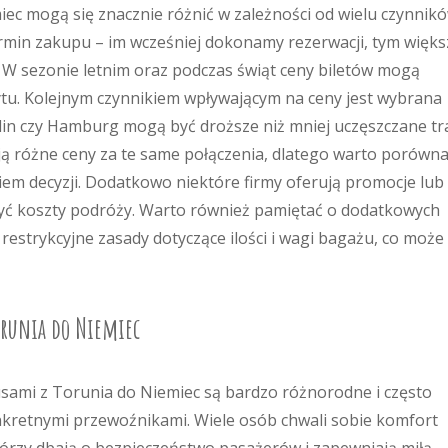
ec mogą się znacznie różnić w zależności od wielu czynnikó
rmin zakupu – im wcześniej dokonamy rezerwacji, tym więks
. W sezonie letnim oraz podczas świąt ceny biletów mogą
u. Kolejnym czynnikiem wpływającym na ceny jest wybrana
rlin czy Hamburg mogą być droższe niż mniej uczęszczane tr
ą różne ceny za te same połączenia, dlatego warto porówn
iem decyzji. Dodatkowo niektóre firmy oferują promocje lub
żyć koszty podróży. Warto również pamiętać o dodatkowych
 restrykcyjne zasady dotyczące ilości i wagi bagażu, co może
Torunia do Niemiec
sami z Torunia do Niemiec są bardzo różnorodne i często
nkretnymi przewoźnikami. Wiele osób chwali sobie komfort