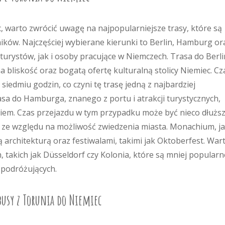
 warto zwrócić uwagę na najpopularniejsze trasy, które są
ków. Najczęściej wybierane kierunki to Berlin, Hamburg or
urystów, jak i osoby pracujące w Niemczech. Trasa do Berl
a bliskość oraz bogatą ofertę kulturalną stolicy Niemiec. Cz
siedmiu godzin, co czyni tę trasę jedną z najbardziej
sa do Hamburga, znanego z portu i atrakcji turystycznych,
iem. Czas przejazdu w tym przypadku może być nieco dłuższ
óż ze względu na możliwość zwiedzenia miasta. Monachium, j
ą architekturą oraz festiwalami, takimi jak Oktoberfest. War
takich jak Düsseldorf czy Kolonia, które są mniej popularn
a podróżujących.
busy z Torunia do Niemiec