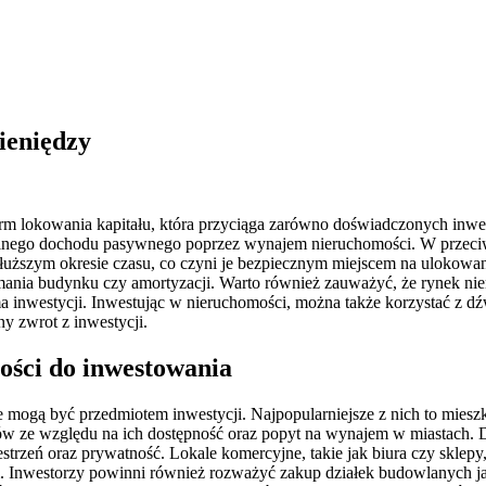
ieniędzy
orm lokowania kapitału, która przyciąga zarówno doświadczonych inwes
ilnego dochodu pasywnego poprzez wynajem nieruchomości. W przeciwie
łuższym okresie czasu, co czyni je bezpiecznym miejscem na ulokow
zymania budynku czy amortyzacji. Warto również zauważyć, że rynek ni
forma inwestycji. Inwestując w nieruchomości, można także korzystać z
y zwrot z inwestycji.
ości do inwestowania
e mogą być przedmiotem inwestycji. Najpopularniejsze z nich to mies
rów ze względu na ich dostępność oraz popyt na wynajem w miastach. 
strzeń oraz prywatność. Lokale komercyjne, takie jak biura czy sklepy
 Inwestorzy powinni również rozważyć zakup działek budowlanych ja