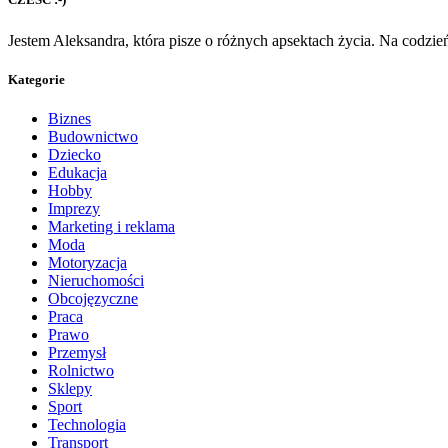
Jestem Aleksandra, która pisze o różnych apsektach życia. Na codzi
Kategorie
Biznes
Budownictwo
Dziecko
Edukacja
Hobby
Imprezy
Marketing i reklama
Moda
Motoryzacja
Nieruchomości
Obcojęzyczne
Praca
Prawo
Przemysł
Rolnictwo
Sklepy
Sport
Technologia
Transport