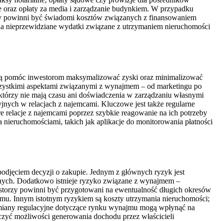
e oraz opłaty za media i zarządzanie budynkiem. W przypadku
zy powinni być świadomi kosztów związanych z finansowaniem
na nieprzewidziane wydatki związane z utrzymaniem nieruchomości
 mogą pomóc inwestorom maksymalizować zyski oraz minimalizować
 wszystkimi aspektami związanymi z wynajmem – od marketingu po
 którzy nie mają czasu ani doświadczenia w zarządzaniu własnymi
yjnych w relacjach z najemcami. Kluczowe jest także regularne
relacje z najemcami poprzez szybkie reagowanie na ich potrzeby
ieruchomościami, takich jak aplikacje do monitorowania płatności
odjęciem decyzji o zakupie. Jednym z głównych ryzyk jest
znych. Dodatkowo istnieje ryzyko związane z wynajmem –
storzy powinni być przygotowani na ewentualność długich okresów
u. Innym istotnym ryzykiem są koszty utrzymania nieruchomości;
miany regulacyjne dotyczące rynku wynajmu mogą wpłynąć na
zyć możliwości generowania dochodu przez właścicieli