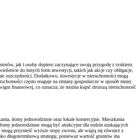
torów, jak i osoby dopiero zaczynające swoją przygodę z rynkiem.
ństwie do innych form inwestycji, takich jak akcje czy obligacje,
anie oszczędności. Dodatkowo, inwestycje w nieruchomości mogą
eruchomości często reaguje na zmiany gospodarcze w sposób mniej
 dźwigni finansowej, co oznacza, że można kupić droższą nieruchomość
zkania, domy jednorodzinne oraz lokale komercyjne. Mieszkania
Domy jednorodzinne mogą być atrakcyjne dla rodzin szukających
, mogą przynieść wyższe stopy zwrotu, ale wiążą się również z
ko długoterminową strategię, ponieważ wartość gruntów ma