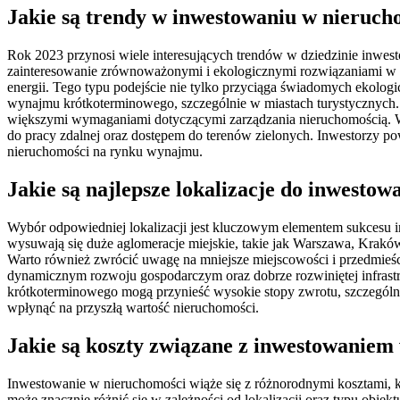
Jakie są trendy w inwestowaniu w nieruch
Rok 2023 przynosi wiele interesujących trendów w dziedzinie inwes
zainteresowanie zrównoważonymi i ekologicznymi rozwiązaniami w bu
energii. Tego typu podejście nie tylko przyciąga świadomych ekolog
wynajmu krótkoterminowego, szczególnie w miastach turystycznych.
większymi wymaganiami dotyczącymi zarządzania nieruchomością. Wa
do pracy zdalnej oraz dostępem do terenów zielonych. Inwestorzy pow
nieruchomości na rynku wynajmu.
Jakie są najlepsze lokalizacje do inwesto
Wybór odpowiedniej lokalizacji jest kluczowym elementem sukcesu in
wysuwają się duże aglomeracje miejskie, takie jak Warszawa, Kraków
Warto również zwrócić uwagę na mniejsze miejscowości i przedmieści
dynamicznym rozwoju gospodarczym oraz dobrze rozwiniętej infrastru
krótkoterminowego mogą przynieść wysokie stopy zwrotu, szczególnie
wpłynąć na przyszłą wartość nieruchomości.
Jakie są koszty związane z inwestowaniem
Inwestowanie w nieruchomości wiąże się z różnorodnymi kosztami, k
może znacznie różnić się w zależności od lokalizacji oraz typu obiek