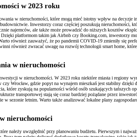
omości w 2023 roku
towania w nieruchomości, które mogą mieć istotny wpływ na decyzje i
downictwie. Inwestorzy coraz częściej poszukują nieruchomości, któ
icznie najemców, ale także może prowadzić do niższych kosztów ekspl
 Dzięki platformom takim jak Airbnb czy Booking.com, inwestorzy m
rto również zauważyć, że po pandemii COVID-19 zmieniły się prefere
inni również zwracać uwagę na rozwój technologii smart home, które s
wania w nieruchomości
westycji w nieruchomości. W 2023 roku niektóre miasta i regiony wyró
 czy Wrocław, gdzie popyt na wynajem mieszkań jest stabilny dzięki 
a, które zyskują na popularności wśród osób szukających tańszych opc
kturze transportowej stają się coraz bardziej pożądane przez inwest
 w sezonie letnim. Warto także analizować lokalne plany zagospodarow
 w nieruchomości
tóre należy uwzględnić przy planowaniu budżetu. Pierwszym i najważ
tu. Poza tym należy doliczyć dodatkowe koszty transakcyjne, takie jak 