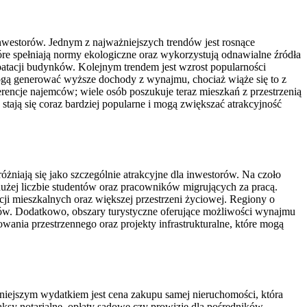
nwestorów. Jednym z najważniejszych trendów jest rosnące
re spełniają normy ekologiczne oraz wykorzystują odnawialne źródła
oatacji budynków. Kolejnym trendem jest wzrost popularności
ogą generować wyższe dochody z wynajmu, chociaż wiąże się to z
ncje najemców; wiele osób poszukuje teraz mieszkań z przestrzenią
tają się coraz bardziej popularne i mogą zwiększać atrakcyjność
żniają się jako szczególnie atrakcyjne dla inwestorów. Na czoło
dużej liczbie studentów oraz pracowników migrujących za pracą.
ji mieszkalnych oraz większej przestrzeni życiowej. Regiony o
orów. Dodatkowo, obszary turystyczne oferujące możliwości wynajmu
ania przestrzennego oraz projekty infrastrukturalne, które mogą
niejszym wydatkiem jest cena zakupu samej nieruchomości, która
taksy notarialne, opłaty sądowe czy prowizje dla pośredników