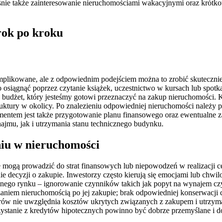
rośnie także zainteresowanie nieruchomościami wakacyjnymi oraz krót
rok po kroku
ikowane, ale z odpowiednim podejściem można to zrobić skutecznie i
o osiągnąć poprzez czytanie książek, uczestnictwo w kursach lub spo
z budżet, który jesteśmy gotowi przeznaczyć na zakup nieruchomości. 
ruktury w okolicy. Po znalezieniu odpowiedniej nieruchomości należy 
entem jest także przygotowanie planu finansowego oraz ewentualne z
ajmu, jak i utrzymania stanu technicznego budynku.
niu w nieruchomości
 mogą prowadzić do strat finansowych lub niepowodzeń w realizacji c
decyzji o zakupie. Inwestorzy często kierują się emocjami lub chwi
alnego rynku – ignorowanie czynników takich jak popyt na wynajem cz
dzaniem nieruchomością po jej zakupie; brak odpowiedniej konserwacj
ów nie uwzględnia kosztów ukrytych związanych z zakupem i utrzymani
zystanie z kredytów hipotecznych powinno być dobrze przemyślane i 