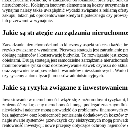
nieruchomości. Kolejnym istotnym elementem są koszty utrzymania n
wynajmu należy także uwzględnić wydatki związane z reklamą ofer
zakupu, takich jak oprocentowanie kredytu hipotecznego czy prowi
lub przerwami w wynajmie.
Jakie są strategie zarządzania nieruchomo
Zarządzanie nieruchomościami to kluczowy aspekt sukcesu każdej inw
ryzyko związane z wynajmem. Pierwszą strategią jest zatrudnienie p
obsługę najemców i konserwację budynku. To rozwiązanie jest szczeg
obiektami. Drugą strategią jest samodzielne zarządzanie nieruchomoś
monitorowanie rynku oraz dostosowywanie stawek czynszu do aktual
oraz zapewnienie odpowiednich warunków mieszkaniowych. Warto tak
czy systemy automatyzacji procesów administracyjnych.
Jakie są ryzyka związane z inwestowanie
Inwestowanie w nieruchomości wiąże się z różnorodnymi ryzykami, k
zmienność rynku; ceny nieruchomości mogą podlegać znacznym flukt
niewłaściwi najemcy mogą prowadzić do problemów finansowych zwi
bez najemców oraz konieczność poniesienia dodatkowych kosztów zw
nagłe awarie systemów grzewczych czy elektrycznych mogą prowad
rentowność inwestycji; nowe przepisy dotyczące ochrony najemców 