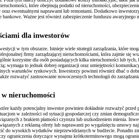
ieruchomości, które obejmują podatki od nieruchomości, ubezpieczeni
ty oraz ewentualnymi naprawami lub remontami. Dodatkowo inwestor
zje bankowe. Ważne jest również zabezpieczenie funduszu awaryjnego 
ściami dla inwestorów
estycji w tym obszarze. Istnieje wiele strategii zarządzania, które
rofesjonalnej firmy zarządzającej nieruchomościami, która zajmie się
ólnie korzystne dla osób posiadających kilka nieruchomości lub tych,
cią; wymaga to jednak dobrej organizacji oraz umiejętności komunikac
nych warunków rynkowych. Inwestorzy powinni również dbać o dobre 
że rozważyć zastosowanie nowoczesnych technologii do zarządzania n
m w nieruchomości
tóre każdy potencjalny inwestor powinien dokładnie rozważyć przed p
uacjom w zależności od sytuacji gospodarczej czy zmian demografic
ązanych z brakiem płatności czynszu lub uszkodzeniem mienia. Inwe
iązanych z reklamą oferty lub naprawami po wygaśnięciu umowy najm
zić do wysokich wydatków nieprzewidzianych w budżecie. Ponadto z
czy ograniczenia dotyczące wynajmu krótkoterminowego mogą ogranic