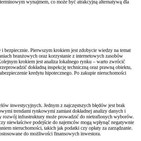
koterminowym wynajmem, co może być atrakcyjną alternatywą dla
 bezpiecznie. Pierwszym krokiem jest zdobycie wiedzy na temat
tkaniach branżowych oraz korzystanie z internetowych zasobów
Kolejnym krokiem jest analiza lokalnego rynku – warto zwrócić
przeprowadzić dokładną inspekcję techniczną oraz prawną obiektu,
abezpieczenie kredytu hipotecznego. Po zakupie nieruchomości
elów inwestycyjnych. Jednym z najczęstszych błędów jest brak
lowymi trendami rynkowymi zamiast dokładnej analizy danych i
y rozwój infrastruktury może prowadzić do nietrafionych wyborów.
i czy niewłaściwe podejście do najemców mogą wpłynąć negatywnie
em nieruchomości, takich jak podatki czy opłaty za zarządzanie.
dostosowane do możliwości finansowych inwestora.