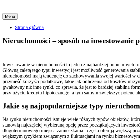
Skip
Menu
to
content
Strona główna
Nieruchomości – sposób na inwestowanie p
Inwestowanie w nieruchomości to jedna z najbardziej popularnych f
Główną zaletą tego typu inwestycji jest możliwość generowania stab
nieruchomości mają tendencję do zachowywania swojej wartości w d
przynieść korzyści podatkowe, takie jak odliczenia od kosztów utr
gwałtowny niż inne rynki, co sprawia, że jest to bardziej stabilna 
przy użyciu kredytu hipotecznego, a tym samym zwiększyć potencjaln
Jakie są najpopularniejsze typy nieruchom
Na rynku nieruchomości istnieje wiele różnych typów obiektów, któr
stanowią najczęściej wybieraną opcję przez początkujących inwesto
długoterminowego miejsca zamieszkania i często oferują większą prze
większym ryzykiem związanym z fluktuacjami na rynku biznesowym.