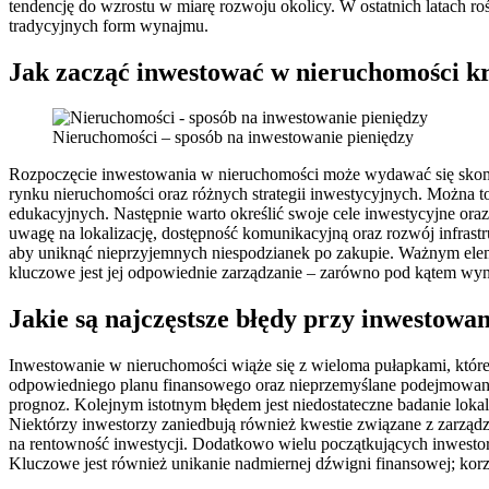
tendencję do wzrostu w miarę rozwoju okolicy. W ostatnich latach 
tradycyjnych form wynajmu.
Jak zacząć inwestować w nieruchomości k
Nieruchomości – sposób na inwestowanie pieniędzy
Rozpoczęcie inwestowania w nieruchomości może wydawać się skompl
rynku nieruchomości oraz różnych strategii inwestycyjnych. Można t
edukacyjnych. Następnie warto określić swoje cele inwestycyjne ora
uwagę na lokalizację, dostępność komunikacyjną oraz rozwój infrast
aby uniknąć nieprzyjemnych niespodzianek po zakupie. Ważnym elem
kluczowe jest jej odpowiednie zarządzanie – zarówno pod kątem wyn
Jakie są najczęstsze błędy przy inwestowa
Inwestowanie w nieruchomości wiąże się z wieloma pułapkami, które
odpowiedniego planu finansowego oraz nieprzemyślane podejmowanie 
prognoz. Kolejnym istotnym błędem jest niedostateczne badanie lok
Niektórzy inwestorzy zaniedbują również kwestie związane z zarzą
na rentowność inwestycji. Dodatkowo wielu początkujących inwestor
Kluczowe jest również unikanie nadmiernej dźwigni finansowej; kor