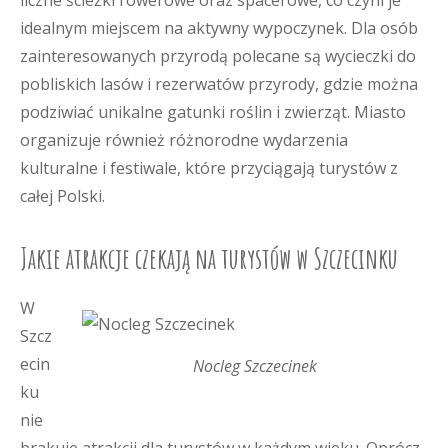
liczne ścieżki rowerowe oraz spacerowe, co czyni je
idealnym miejscem na aktywny wypoczynek. Dla osób
zainteresowanych przyrodą polecane są wycieczki do
pobliskich lasów i rezerwatów przyrody, gdzie można
podziwiać unikalne gatunki roślin i zwierząt. Miasto
organizuje również różnorodne wydarzenia
kulturalne i festiwale, które przyciągają turystów z
całej Polski.
Jakie atrakcje czekają na turystów w Szczecinku
W
Szcz
ecin
Nocleg Szczecinek
ku
nie