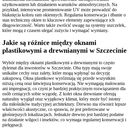
użytkowaniem lub działaniem warunków atmosferycznych. Na
przykład, intensywne promieniowanie UV może prowadzić do
blaknięcia koloru ram okiennych. Regularna konserwacja i dbanie o
stan techniczny okien to kluczowe elementy zapewniające ich
długowieczność. Warto także zwrócić uwagę na systemy uszczelek,
które mogą z czasem ulegać zużyciu i wymagać wymiany.
Jakie są różnice między oknami
plastikowymi a drewnianymi w Szczecinie
Wybór między oknami plastikowymi a drewnianymi to często
dylemat dla inwestorów w Szczecinie. Oba typy mają swoje
unikalne cechy oraz zalety, które mogą wpłynąć na decyzję
zakupową. Okna plastikowe wyróżniają się przede wszystkim
niższą ceną oraz łatwiejszą konserwacją. Nie wymagają malowania
ani impregnacji, co czyni je bardziej praktycznym rozwiązaniem dla
osób ceniących sobie wygodę. Z kolei okna drewniane oferują
naturalny wygląd oraz wyjątkowy klimat, który może być istotny
dla miłośników tradycyjnej architektury. Drewno ma również lepsze
właściwości akustyczne, co sprawia, że jest preferowane w
głośniejszych lokalizacjach. Jednakże drewno jest bardziej podatne
na działanie wilgoci i insektów, co wymaga regularnej konserwacji i
pielęgnacji.