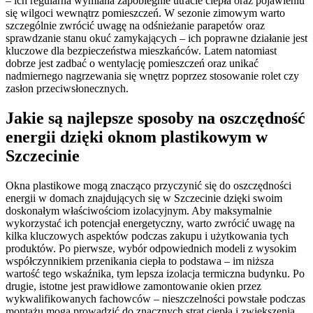
– ich regularna wymiana zapobiegnie utracie ciepła oraz pojawieniu
się wilgoci wewnątrz pomieszczeń. W sezonie zimowym warto
szczególnie zwrócić uwagę na odśnieżanie parapetów oraz
sprawdzanie stanu okuć zamykających – ich poprawne działanie jest
kluczowe dla bezpieczeństwa mieszkańców. Latem natomiast
dobrze jest zadbać o wentylację pomieszczeń oraz unikać
nadmiernego nagrzewania się wnętrz poprzez stosowanie rolet czy
zasłon przeciwsłonecznych.
Jakie są najlepsze sposoby na oszczędność
energii dzięki oknom plastikowym w
Szczecinie
Okna plastikowe mogą znacząco przyczynić się do oszczędności
energii w domach znajdujących się w Szczecinie dzięki swoim
doskonałym właściwościom izolacyjnym. Aby maksymalnie
wykorzystać ich potencjał energetyczny, warto zwrócić uwagę na
kilka kluczowych aspektów podczas zakupu i użytkowania tych
produktów. Po pierwsze, wybór odpowiednich modeli z wysokim
współczynnikiem przenikania ciepła to podstawa – im niższa
wartość tego wskaźnika, tym lepsza izolacja termiczna budynku. Po
drugie, istotne jest prawidłowe zamontowanie okien przez
wykwalifikowanych fachowców – nieszczelności powstałe podczas
montażu mogą prowadzić do znacznych strat ciepła i zwiększenia