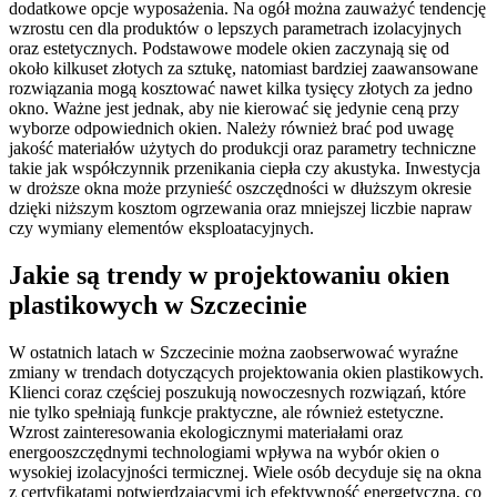
dodatkowe opcje wyposażenia. Na ogół można zauważyć tendencję
wzrostu cen dla produktów o lepszych parametrach izolacyjnych
oraz estetycznych. Podstawowe modele okien zaczynają się od
około kilkuset złotych za sztukę, natomiast bardziej zaawansowane
rozwiązania mogą kosztować nawet kilka tysięcy złotych za jedno
okno. Ważne jest jednak, aby nie kierować się jedynie ceną przy
wyborze odpowiednich okien. Należy również brać pod uwagę
jakość materiałów użytych do produkcji oraz parametry techniczne
takie jak współczynnik przenikania ciepła czy akustyka. Inwestycja
w droższe okna może przynieść oszczędności w dłuższym okresie
dzięki niższym kosztom ogrzewania oraz mniejszej liczbie napraw
czy wymiany elementów eksploatacyjnych.
Jakie są trendy w projektowaniu okien
plastikowych w Szczecinie
W ostatnich latach w Szczecinie można zaobserwować wyraźne
zmiany w trendach dotyczących projektowania okien plastikowych.
Klienci coraz częściej poszukują nowoczesnych rozwiązań, które
nie tylko spełniają funkcje praktyczne, ale również estetyczne.
Wzrost zainteresowania ekologicznymi materiałami oraz
energooszczędnymi technologiami wpływa na wybór okien o
wysokiej izolacyjności termicznej. Wiele osób decyduje się na okna
z certyfikatami potwierdzającymi ich efektywność energetyczną, co