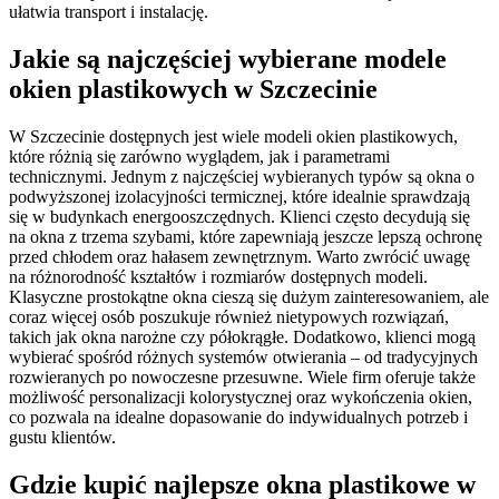
ułatwia transport i instalację.
Jakie są najczęściej wybierane modele
okien plastikowych w Szczecinie
W Szczecinie dostępnych jest wiele modeli okien plastikowych,
które różnią się zarówno wyglądem, jak i parametrami
technicznymi. Jednym z najczęściej wybieranych typów są okna o
podwyższonej izolacyjności termicznej, które idealnie sprawdzają
się w budynkach energooszczędnych. Klienci często decydują się
na okna z trzema szybami, które zapewniają jeszcze lepszą ochronę
przed chłodem oraz hałasem zewnętrznym. Warto zwrócić uwagę
na różnorodność kształtów i rozmiarów dostępnych modeli.
Klasyczne prostokątne okna cieszą się dużym zainteresowaniem, ale
coraz więcej osób poszukuje również nietypowych rozwiązań,
takich jak okna narożne czy półokrągłe. Dodatkowo, klienci mogą
wybierać spośród różnych systemów otwierania – od tradycyjnych
rozwieranych po nowoczesne przesuwne. Wiele firm oferuje także
możliwość personalizacji kolorystycznej oraz wykończenia okien,
co pozwala na idealne dopasowanie do indywidualnych potrzeb i
gustu klientów.
Gdzie kupić najlepsze okna plastikowe w