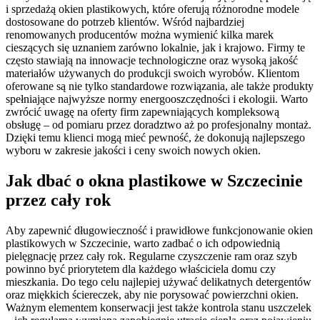
i sprzedażą okien plastikowych, które oferują różnorodne modele
dostosowane do potrzeb klientów. Wśród najbardziej
renomowanych producentów można wymienić kilka marek
cieszących się uznaniem zarówno lokalnie, jak i krajowo. Firmy te
często stawiają na innowacje technologiczne oraz wysoką jakość
materiałów używanych do produkcji swoich wyrobów. Klientom
oferowane są nie tylko standardowe rozwiązania, ale także produkty
spełniające najwyższe normy energooszczędności i ekologii. Warto
zwrócić uwagę na oferty firm zapewniających kompleksową
obsługę – od pomiaru przez doradztwo aż po profesjonalny montaż.
Dzięki temu klienci mogą mieć pewność, że dokonują najlepszego
wyboru w zakresie jakości i ceny swoich nowych okien.
Jak dbać o okna plastikowe w Szczecinie
przez cały rok
Aby zapewnić długowieczność i prawidłowe funkcjonowanie okien
plastikowych w Szczecinie, warto zadbać o ich odpowiednią
pielęgnację przez cały rok. Regularne czyszczenie ram oraz szyb
powinno być priorytetem dla każdego właściciela domu czy
mieszkania. Do tego celu najlepiej używać delikatnych detergentów
oraz miękkich ściereczek, aby nie porysować powierzchni okien.
Ważnym elementem konserwacji jest także kontrola stanu uszczelek