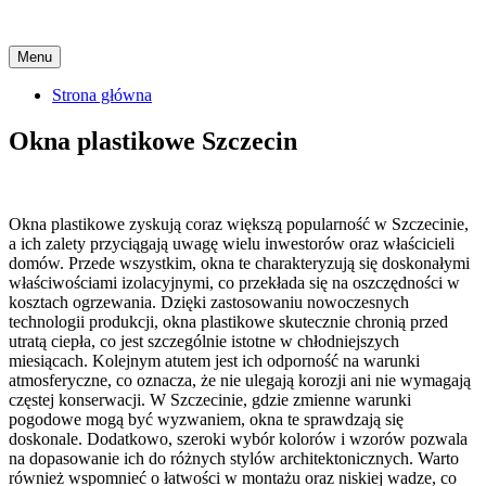
Skip
Menu
to
content
Strona główna
Okna plastikowe Szczecin
Okna plastikowe zyskują coraz większą popularność w Szczecinie,
a ich zalety przyciągają uwagę wielu inwestorów oraz właścicieli
domów. Przede wszystkim, okna te charakteryzują się doskonałymi
właściwościami izolacyjnymi, co przekłada się na oszczędności w
kosztach ogrzewania. Dzięki zastosowaniu nowoczesnych
technologii produkcji, okna plastikowe skutecznie chronią przed
utratą ciepła, co jest szczególnie istotne w chłodniejszych
miesiącach. Kolejnym atutem jest ich odporność na warunki
atmosferyczne, co oznacza, że nie ulegają korozji ani nie wymagają
częstej konserwacji. W Szczecinie, gdzie zmienne warunki
pogodowe mogą być wyzwaniem, okna te sprawdzają się
doskonale. Dodatkowo, szeroki wybór kolorów i wzorów pozwala
na dopasowanie ich do różnych stylów architektonicznych. Warto
również wspomnieć o łatwości w montażu oraz niskiej wadze, co