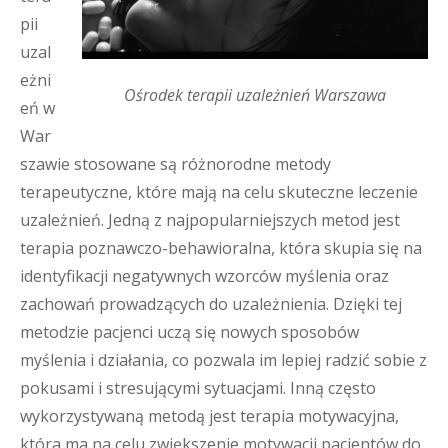
pii
uzal
eżni
Ośrodek terapii uzależnień Warszawa
eń w
War
szawie stosowane są różnorodne metody
terapeutyczne, które mają na celu skuteczne leczenie
uzależnień. Jedną z najpopularniejszych metod jest
terapia poznawczo-behawioralna, która skupia się na
identyfikacji negatywnych wzorców myślenia oraz
zachowań prowadzących do uzależnienia. Dzięki tej
metodzie pacjenci uczą się nowych sposobów
myślenia i działania, co pozwala im lepiej radzić sobie z
pokusami i stresującymi sytuacjami. Inną często
wykorzystywaną metodą jest terapia motywacyjna,
która ma na celu zwiększenie motywacji pacjentów do