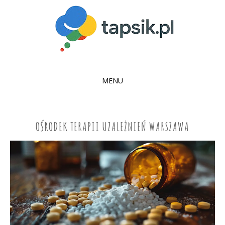
MENU
SKIP
TO
CONTENT
OŚRODEK TERAPII UZALEŻNIEŃ WARSZAWA