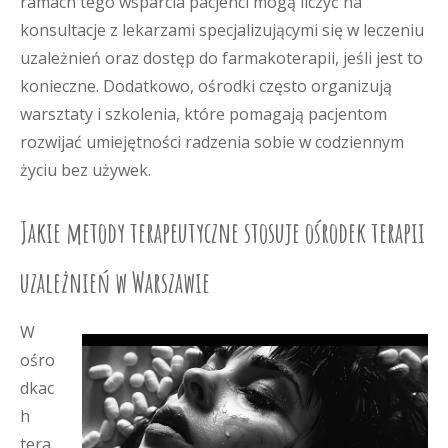
ramach tego wsparcia pacjenci mogą liczyć na
konsultacje z lekarzami specjalizującymi się w leczeniu
uzależnień oraz dostęp do farmakoterapii, jeśli jest to
konieczne. Dodatkowo, ośrodki często organizują
warsztaty i szkolenia, które pomagają pacjentom
rozwijać umiejętności radzenia sobie w codziennym
życiu bez używek.
Jakie metody terapeutyczne stosuje ośrodek terapii
uzależnień w Warszawie
W
ośro
dkac
h
tera