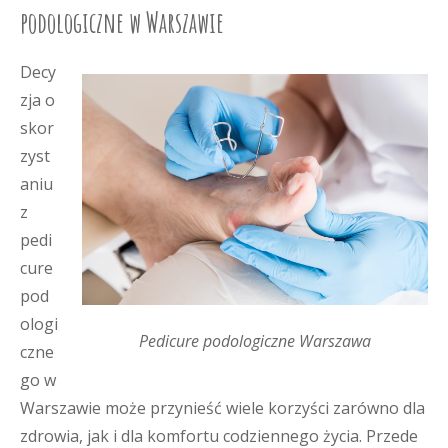
podologiczne w Warszawie
Decy
zja o
skor
zyst
aniu
z
pedi
cure
pod
ologi
Pedicure podologiczne Warszawa
czne
go w
Warszawie może przynieść wiele korzyści zarówno dla
zdrowia, jak i dla komfortu codziennego życia. Przede