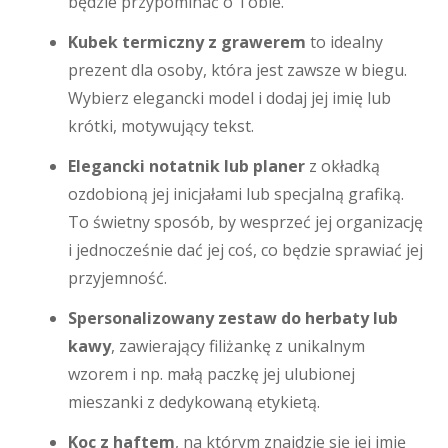
będzie przypominać o Tobie.
Kubek termiczny z grawerem
to idealny
prezent dla osoby, która jest zawsze w biegu.
Wybierz elegancki model i dodaj jej imię lub
krótki, motywujący tekst.
Elegancki notatnik lub planer
z okładką
ozdobioną jej inicjałami lub specjalną grafiką.
To świetny sposób, by wesprzeć jej organizację
i jednocześnie dać jej coś, co będzie sprawiać jej
przyjemność.
Spersonalizowany zestaw do herbaty lub
kawy
, zawierający filiżankę z unikalnym
wzorem i np. małą paczkę jej ulubionej
mieszanki z dedykowaną etykietą.
Koc z haftem
, na którym znajdzie się jej imię