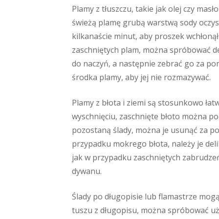
Plamy z tłuszczu, takie jak olej czy mas
świeżą plamę grubą warstwą sody oczysz
kilkanaście minut, aby proszek wchłonął
zaschniętych plam, można spróbować deli
do naczyń, a następnie zebrać go za pom
środka plamy, aby jej nie rozmazywać.
Plamy z błota i ziemi są stosunkowo ła
wyschnięciu, zaschnięte błoto można po 
pozostaną ślady, można je usunąć za po
przypadku mokrego błota, należy je del
jak w przypadku zaschniętych zabrudzeń
dywanu.
Ślady po długopisie lub flamastrze mogą
tuszu z długopisu, można spróbować uży