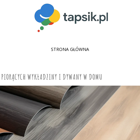
SKIP
STRONA GŁÓWNA
TO
CONTENT
B PIORĄCYCH WYKŁADZINY I DYWANY W DOMU