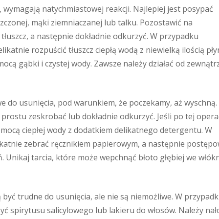
ło, wymagają natychmiastowej reakcji. Najlepiej jest posypać
czonej, mąki ziemniaczanej lub talku. Pozostawić na
 tłuszcz, a następnie dokładnie odkurzyć. W przypadku
katnie rozpuścić tłuszcz ciepłą wodą z niewielką ilością pł
ocą gąbki i czystej wody. Zawsze należy działać od zewnątr
twe do usunięcia, pod warunkiem, że poczekamy, aż wyschną.
prostu zeskrobać lub dokładnie odkurzyć. Jeśli po tej operac
mocą ciepłej wody z dodatkiem delikatnego detergentu. W
ikatnie zebrać ręcznikiem papierowym, a następnie postęp
. Unikaj tarcia, które może wepchnąć błoto głębiej we włók
 być trudne do usunięcia, ale nie są niemożliwe. W przypad
ć spirytusu salicylowego lub lakieru do włosów. Należy nał