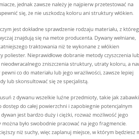
miacze, jednak zawsze należy je najpierw przetestować na
ewnić się, że nie uszkodzą koloru ani struktury włókien.
ym jest dokładne sprawdzenie rodzaju materiału, z które
wyczaj znajdują się na metce producenta. Dywany wełniane,
atniejszego traktowania niż te wykonane z włókien
czy poliester. Nieprawidłowe dobranie metody czyszczenia lu
ieodwracalnego zniszczenia struktury, utraty koloru, a na
y pewni co do materiału lub jego wrażliwości, zawsze lepiej
 lub skonsultować się ze specjalistą.
usuń z dywanu wszelkie luźne przedmioty, takie jak zabawki
o dostęp do całej powierzchni i zapobiegnie potencjalnym
 dywan jest bardzo duży i ciężki, rozważ możliwość jego
aby można było swobodnie pracować na jego fragmencie.
cięższy niż suchy, więc zaplanuj miejsce, w którym będziesz 