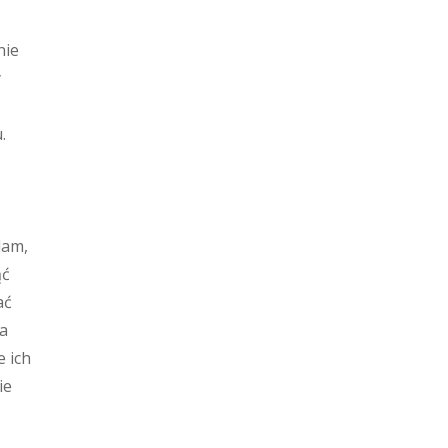
nie
y
.
lam,
ąć
ać
 a
e ich
ie