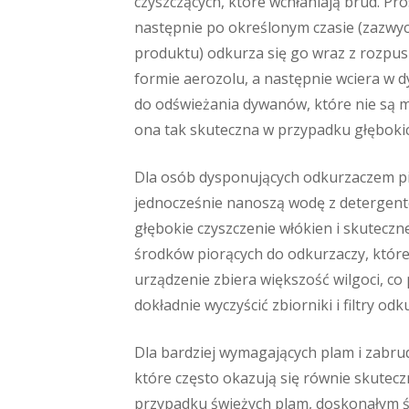
czyszczących, które wchłaniają brud. P
następnie po określonym czasie (zazwycz
produktu) odkurza się go wraz z rozpusz
formie aerozolu, a następnie wciera w d
do odświeżania dywanów, które nie są m
ona tak skuteczna w przypadku głębokic
Dla osób dysponujących odkurzaczem pi
jednocześnie nanoszą wodę z detergent
głębokie czyszczenie włókien i skutecz
środków piorących do odkurzaczy, które
urządzenie zbiera większość wilgoci, co
dokładnie wyczyścić zbiorniki i filtry o
Dla bardziej wymagających plam i zab
które często okazują się równie skutecz
przypadku świeżych plam, doskonałym śr