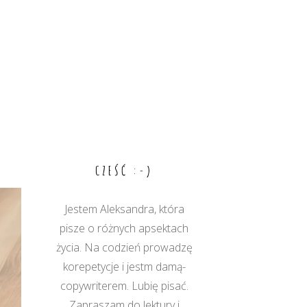
CZEŚĆ :-)
Jestem Aleksandra, która
pisze o różnych apsektach
życia. Na codzień prowadzę
korepetycje i jestm damą-
copywriterem. Lubię pisać.
Zapraszam do lektury i