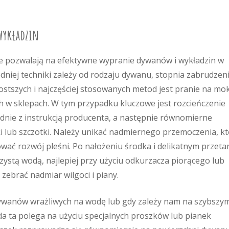
wykładzin
re pozwalają na efektywne wypranie dywanów i wykładzin w
iej techniki zależy od rodzaju dywanu, stopnia zabrudzen
ostszych i najczęściej stosowanych metod jest pranie na mo
 w sklepach. W tym przypadku kluczowe jest rozcieńczenie
nie z instrukcją producenta, a następnie równomierne
i lub szczotki. Należy unikać nadmiernego przemoczenia, k
ć rozwój pleśni. Po nałożeniu środka i delikatnym przetar
zystą wodą, najlepiej przy użyciu odkurzacza piorącego lub
ebrać nadmiar wilgoci i piany.
dywanów wrażliwych na wodę lub gdy zależy nam na szybszy
da ta polega na użyciu specjalnych proszków lub pianek