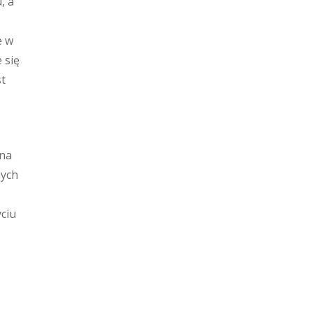
, a
e w
 się
st
 na
nych
yciu