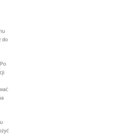
ynu
z do
 Po
ji
ować
na
ku
ożyć