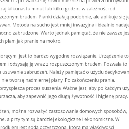
roszek rozprowadza się równomiernie na powierzchni dywanu
aj kilkunastu minut lub kilku godzin, w zależności od
czonym brudem. Pianki działają podobnie, ale aplikuje się j
ywan. Metoda na sucho jest mniej inwazyjna i idealnie nadaje
ocno zabrudzone. Warto jednak pamiętać, że nie zawsze je
h plam jak pranie na mokro.
orącym, jest to bardzo wygodne rozwiązanie. Urządzenie to
em i odsysają ją wraz z rozpuszczonym brudem. Pozwala to
ne usuwanie zabrudzeń. Należy pamiętać o użyciu dedykowa
 nie tworzą nadmiernej piany. Po zakończeniu prania,
 przyspiesza proces suszenia. Ważne jest, aby po każdym uż
dkurzacza, aby zapewnić jego długą żywotność i higienę pracy.
rudzeń, można rozważyć zastosowanie domowych sposobów,
ne, a przy tym są bardziej ekologiczne i ekonomiczne. W
odkiem jest soda oczyszczona, która ma właściwości