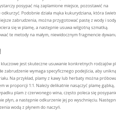
Wystarczy posypać nią zaplamione miejsce, pozostawić na
e odkurzyć. Podobnie działa mąka kukurydziana, która świet
dniejsze zabrudzenia, można przygotować pastę z wody i sod
 wciera się w plamę, a następnie usuwa wilgotną szmatką.
tować te metody na małym, niewidocznym fragmencie dywanu
m
, kluczowe jest skuteczne usuwanie konkretnych rodzajów p
de zabrudzenie wymaga specyficznego podejścia, aby unikn
riału. Na przykład, plamy z kawy lub herbaty można próbow
 w proporcji 1:1. Należy delikatnie nasączyć plamę gąbką,
zypadku plam z czerwonego wina, często poleca się posypani
nie płyn, a następnie odkurzenie jej po wyschnięciu. Następn
zenia wodą z płynem do naczyń.