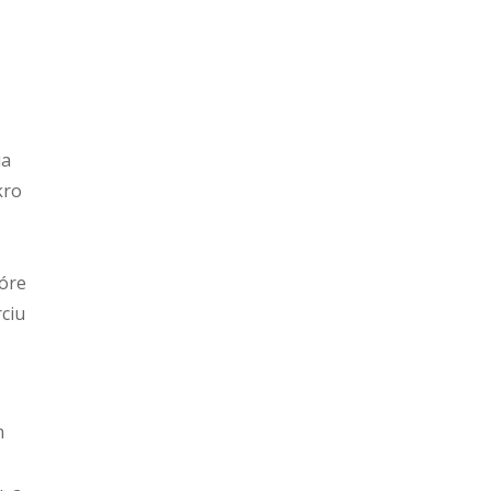
ia
kro
tóre
ciu
m