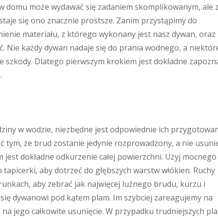
n w domu może wydawać się zadaniem skomplikowanym, ale 
taje się ono znacznie prostsze. Zanim przystąpimy do
mienie materiału, z którego wykonany jest nasz dywan, oraz
. Nie każdy dywan nadaje się do prania wodnego, a niektór
 szkody. Dlatego pierwszym krokiem jest dokładne zapozn
.
iny w wodzie, niezbędne jest odpowiednie ich przygotowan
tym, że brud zostanie jedynie rozprowadzony, a nie usunię
 jest dokładne odkurzenie całej powierzchni. Użyj mocnego
o tapicerki, aby dotrzeć do głębszych warstw włókien. Ruchy
unkach, aby zebrać jak najwięcej luźnego brudu, kurzu i
 się dywanowi pod kątem plam. Im szybciej zareagujemy na
 na jego całkowite usunięcie. W przypadku trudniejszych pl