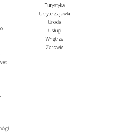
Turystyka
Ukryte Zajawki
Uroda
go
Usługi
Wnętrza
Zdrowie
b
wet
,
mógł