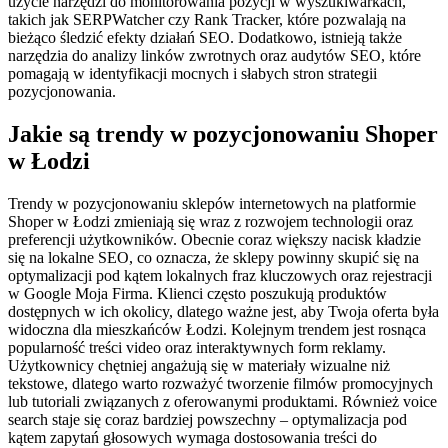
użycie narzędzi do monitorowania pozycji w wyszukiwarkach,
takich jak SERPWatcher czy Rank Tracker, które pozwalają na
bieżąco śledzić efekty działań SEO. Dodatkowo, istnieją także
narzędzia do analizy linków zwrotnych oraz audytów SEO, które
pomagają w identyfikacji mocnych i słabych stron strategii
pozycjonowania.
Jakie są trendy w pozycjonowaniu Shoper
w Łodzi
Trendy w pozycjonowaniu sklepów internetowych na platformie
Shoper w Łodzi zmieniają się wraz z rozwojem technologii oraz
preferencji użytkowników. Obecnie coraz większy nacisk kładzie
się na lokalne SEO, co oznacza, że sklepy powinny skupić się na
optymalizacji pod kątem lokalnych fraz kluczowych oraz rejestracji
w Google Moja Firma. Klienci często poszukują produktów
dostępnych w ich okolicy, dlatego ważne jest, aby Twoja oferta była
widoczna dla mieszkańców Łodzi. Kolejnym trendem jest rosnąca
popularność treści video oraz interaktywnych form reklamy.
Użytkownicy chętniej angażują się w materiały wizualne niż
tekstowe, dlatego warto rozważyć tworzenie filmów promocyjnych
lub tutoriali związanych z oferowanymi produktami. Również voice
search staje się coraz bardziej powszechny – optymalizacja pod
kątem zapytań głosowych wymaga dostosowania treści do