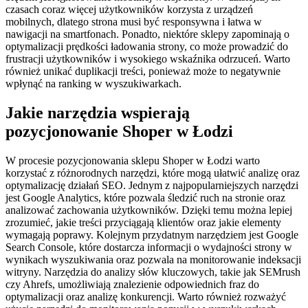
czasach coraz więcej użytkowników korzysta z urządzeń
mobilnych, dlatego strona musi być responsywna i łatwa w
nawigacji na smartfonach. Ponadto, niektóre sklepy zapominają o
optymalizacji prędkości ładowania strony, co może prowadzić do
frustracji użytkowników i wysokiego wskaźnika odrzuceń. Warto
również unikać duplikacji treści, ponieważ może to negatywnie
wpłynąć na ranking w wyszukiwarkach.
Jakie narzędzia wspierają
pozycjonowanie Shoper w Łodzi
W procesie pozycjonowania sklepu Shoper w Łodzi warto
korzystać z różnorodnych narzędzi, które mogą ułatwić analizę oraz
optymalizację działań SEO. Jednym z najpopularniejszych narzędzi
jest Google Analytics, które pozwala śledzić ruch na stronie oraz
analizować zachowania użytkowników. Dzięki temu można lepiej
zrozumieć, jakie treści przyciągają klientów oraz jakie elementy
wymagają poprawy. Kolejnym przydatnym narzędziem jest Google
Search Console, które dostarcza informacji o wydajności strony w
wynikach wyszukiwania oraz pozwala na monitorowanie indeksacji
witryny. Narzędzia do analizy słów kluczowych, takie jak SEMrush
czy Ahrefs, umożliwiają znalezienie odpowiednich fraz do
optymalizacji oraz analizę konkurencji. Warto również rozważyć