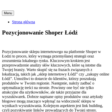
Skip
Menu
to
content
Strona główna
Pozycjonowanie Shoper Łódź
Pozycjonowanie sklepu internetowego na platformie Shoper w
Łodzi to proces, który wymaga przemyślanej strategii oraz
zrozumienia lokalnego rynku. Kluczowym krokiem jest
przeprowadzenie analizy słów kluczowych, które są istotne dla
Twojej branży. Warto skupić się na frazach związanych z
lokalizacją, takich jak „sklep internetowy Łódź” czy „zakupy online
Łódź”. Umożliwi to dotarcie do klientów, którzy poszukują
produktów w Twoim regionie. Następnie, należy zadbać o
optymalizację treści na stronie. Powinny one być nie tylko
atrakcyjne dla użytkowników, ale także przyjazne dla
wyszukiwarek. Dobrze napisane opisy produktów oraz artykuły
blogowe mogą znacząco wpłynąć na widoczność sklepu w
wynikach wyszukiwania. Kolejnym aspektem jest link building,
czyli pozyskiwanie linków prowadzących do Twojej strony.