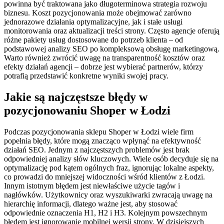
powinna być traktowana jako długoterminowa strategia rozwoju
biznesu. Koszt pozycjonowania może obejmować zarówno
jednorazowe działania optymalizacyjne, jak i stałe usługi
monitorowania oraz aktualizacji treści strony. Często agencje oferują
różne pakiety usług dostosowane do potrzeb klienta – od
podstawowej analizy SEO po kompleksową obsługę marketingową.
Warto również zwrócić uwagę na transparentność kosztów oraz
efekty działań agencji – dobrze jest wybierać partnerów, którzy
potrafią przedstawić konkretne wyniki swojej pracy.
Jakie są najczęstsze błędy w
pozycjonowaniu Shoper w Łodzi
Podczas pozycjonowania sklepu Shoper w Łodzi wiele firm
popełnia błędy, które mogą znacząco wpłynąć na efektywność
działań SEO. Jednym z najczęstszych problemów jest brak
odpowiedniej analizy słów kluczowych. Wiele osób decyduje się na
optymalizację pod kątem ogólnych fraz, ignorując lokalne aspekty,
co prowadzi do mniejszej widoczności wśród klientów z Łodzi.
Innym istotnym błędem jest niewłaściwe użycie tagów i
nagłówków. Użytkownicy oraz wyszukiwarki zwracają uwagę na
hierarchię informacji, dlatego ważne jest, aby stosować
odpowiednie oznaczenia H1, H2 i H3. Kolejnym powszechnym
błędem jest ignorowanie mobilnej wersji strony. W dzisiejszych