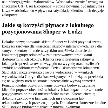
naturalnego języka użytkowników. Warto także zwrócić uwagę na
znaczenie UX (User Experience) – strona powinna być intuicyjna i
łatwa w obsłudze, co wpływa na satysfakcję klientów i ich decyzje
zakupowe.
Jakie są korzyści płynące z lokalnego
pozycjonowania Shoper w Łodzi
Lokalne pozycjonowanie sklepu Shoper w Łodzi przynosi szereg
korzyści zarówno dla właścicieli sklepów internetowych, jak i dla
samych klientów. Przede wszystkim umożliwia dotarcie do
konkretnej grupy odbiorców zainteresowanych produktami
dostępnymi w ich okolicy. Klienci często preferują zakupy u
lokalnych sprzedawców ze względu na wygodę oraz możliwość
szybkiego odbioru zamówienia. Dzięki skutecznemu lokalnemu
SEO sklep może zwiększyć swoją widoczność w wynikach
wyszukiwania Google dla fraz związanych z Łodzią, co przekłada
się na większy ruch na stronie i potencjalnie wyższą sprzedaż.
Ponadto lokalne pozycjonowanie pozwala budować zaufanie
klientów poprzez obecność w lokalnych katalogach oraz zbieranie
pozytywnych opinii od mieszkańców miasta. Klienci chętniej
dokonują zakupów u firm znanych im z otoczenia lub
rekomendowanych przez znajomych. Dodatkowo skuteczne lokalne
SEO sprzyja budowaniu relacji z innymi lokalnymi