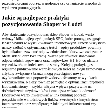
przedsiębiorcami poprzez współpracę czy organizację wspólnych
wydarzeń promocyjnych.
Jakie są najlepsze praktyki
pozycjonowania Shoper w Łodzi
Aby skutecznie pozycjonować sklep Shoper w Łodzi, warto
wdrożyć kilka najlepszych praktyk SEO, które pomogą osiągnąć
lepsze wyniki w wyszukiwarkach internetowych. Przede wszystkim
należy zadbać o optymalizację treści – opisy produktów powinny
być unikalne i zawierać odpowiednie słowa kluczowe związane z
ofertą sklepu oraz lokalizacją. Ważne jest również stosowanie
odpowiednich tagów meta oraz nagłówków H1-H6, co ułatwia
wyszukiwarkom indeksowanie strony. Kolejną praktyką jest
regularne publikowanie wartościowych treści na blogu firmowym –
artykuły związane z branżą mogą przyciągnąć nowych
użytkowników oraz poprawić widoczność strony w wynikach
wyszukiwania. Należy również pamiętać o optymalizacji prędkości
ładowania strony – szybka witryna wpływa pozytywnie na
doświadczenia użytkowników i zmniejsza wskaźnik odrzuceń.
Dodatkowo warto inwestować w link building poprzez
pozyskiwanie wartościowych linków zwrotnych z innych stron
internetowych oraz współpracę z lokalnymi influencerami czy