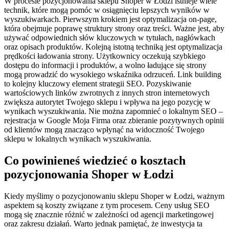
W procesie pozycjonowania sklepu Shoper w Łodzi istnieje wiele
technik, które mogą pomóc w osiągnięciu lepszych wyników w
wyszukiwarkach. Pierwszym krokiem jest optymalizacja on-page,
która obejmuje poprawę struktury strony oraz treści. Ważne jest, aby
używać odpowiednich słów kluczowych w tytułach, nagłówkach
oraz opisach produktów. Kolejną istotną techniką jest optymalizacja
prędkości ładowania strony. Użytkownicy oczekują szybkiego
dostępu do informacji i produktów, a wolno ładujące się strony
mogą prowadzić do wysokiego wskaźnika odrzuceń. Link building
to kolejny kluczowy element strategii SEO. Pozyskiwanie
wartościowych linków zwrotnych z innych stron internetowych
zwiększa autorytet Twojego sklepu i wpływa na jego pozycję w
wynikach wyszukiwania. Nie można zapomnieć o lokalnym SEO –
rejestracja w Google Moja Firma oraz zbieranie pozytywnych opinii
od klientów mogą znacząco wpłynąć na widoczność Twojego
sklepu w lokalnych wynikach wyszukiwania.
Co powinieneś wiedzieć o kosztach
pozycjonowania Shoper w Łodzi
Kiedy myślimy o pozycjonowaniu sklepu Shoper w Łodzi, ważnym
aspektem są koszty związane z tym procesem. Ceny usług SEO
mogą się znacznie różnić w zależności od agencji marketingowej
oraz zakresu działań. Warto jednak pamiętać, że inwestycja ta