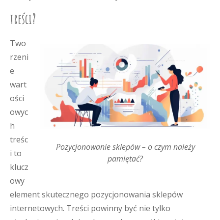
treści?
Two
rzeni
e
wart
ości
owyc
h
treśc
Pozycjonowanie sklepów – o czym należy
i to
pamiętać?
klucz
owy
element skutecznego pozycjonowania sklepów
internetowych. Treści powinny być nie tylko