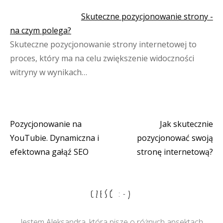
Skuteczne pozycjonowanie strony -
na czym polega?
Skuteczne pozycjonowanie strony internetowej to
proces, który ma na celu zwiększenie widoczności
witryny w wynikach…
Pozycjonowanie na
Jak skutecznie
Nawigacja
YouTubie. Dynamiczna i
pozycjonować swoją
wpisu
efektowna gałąź SEO
stronę internetową?
CZEŚĆ :-)
Jestem Aleksandra, która pisze o różnych apsektach