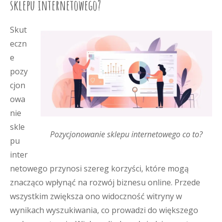
sklepu internetowego?
Skut
eczn
e
pozy
cjon
owa
nie
skle
Pozycjonowanie sklepu internetowego co to?
pu
inter
netowego przynosi szereg korzyści, które mogą
znacząco wpłynąć na rozwój biznesu online. Przede
wszystkim zwiększa ono widoczność witryny w
wynikach wyszukiwania, co prowadzi do większego