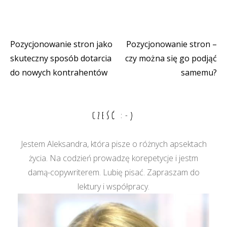
Pozycjonowanie stron jako
Pozycjonowanie stron –
Nawigacja
skuteczny sposób dotarcia
czy można się go podjąć
wpisu
do nowych kontrahentów
samemu?
CZEŚĆ :-)
Jestem Aleksandra, która pisze o różnych apsektach
życia. Na codzień prowadzę korepetycje i jestm
damą-copywriterem. Lubię pisać. Zapraszam do
lektury i współpracy.