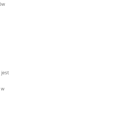
ków
 jest
 w