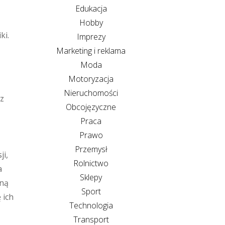
Edukacja
Hobby
ki.
Imprezy
Marketing i reklama
Moda
Motoryzacja
Nieruchomości
az
Obcojęzyczne
Praca
Prawo
Przemysł
ji,
Rolnictwo
a
Sklepy
aną
Sport
 ich
Technologia
Transport