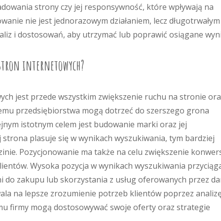
ładowania strony czy jej responsywność, które wpływają na
wanie nie jest jednorazowym działaniem, lecz długotrwałym
iz i dostosowań, aby utrzymać lub poprawić osiągane wyni
 stron internetowych?
ch jest przede wszystkim zwiększenie ruchu na stronie or
i temu przedsiębiorstwa mogą dotrzeć do szerszego grona
ejnym istotnym celem jest budowanie marki oraz jej
 strona plasuje się w wynikach wyszukiwania, tym bardziej
dzinie. Pozycjonowanie ma także na celu zwiększenie konwers
 klientów. Wysoka pozycja w wynikach wyszukiwania przyciąg
ni do zakupu lub skorzystania z usług oferowanych przez d
a na lepsze zrozumienie potrzeb klientów poprzez analizę
temu firmy mogą dostosowywać swoje oferty oraz strategie