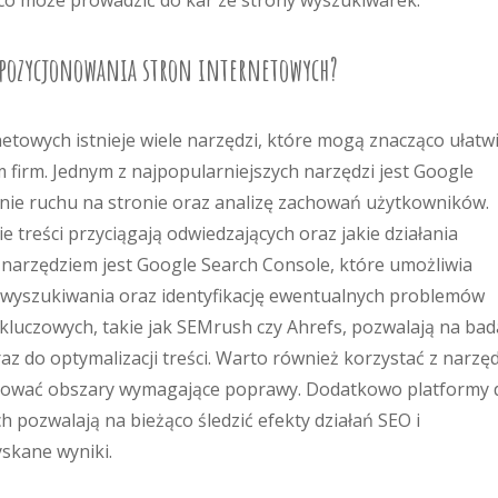
 co może prowadzić do kar ze strony wyszukiwarek.
o pozycjonowania stron internetowych?
etowych istnieje wiele narzędzi, które mogą znacząco ułatw
m firm. Jednym z najpopularniejszych narzędzi jest Google
nie ruchu na stronie oraz analizę zachowań użytkowników.
e treści przyciągają odwiedzających oraz jakie działania
narzędziem jest Google Search Console, które umożliwia
h wyszukiwania oraz identyfikację ewentualnych problemów
 kluczowych, takie jak SEMrush czy Ahrefs, pozwalają na bad
z do optymalizacji treści. Warto również korzystać z narzęd
ikować obszary wymagające poprawy. Dodatkowo platformy 
pozwalają na bieżąco śledzić efekty działań SEO i
skane wyniki.