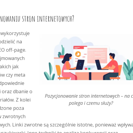
jonowaniu stron internetowych?
 wykorzystuje
dzielić na
EO off-page.
dejmowanych
akich jak
ków czy meta
odpowiednie
i oraz dbanie o
Pozycjonowanie stron internetowych – na c
iałów. Z kolei
polega i czemu służy?
dzone poza
w zwrotnych
ych. Linki zwrotne są szczególnie istotne, ponieważ wpływ