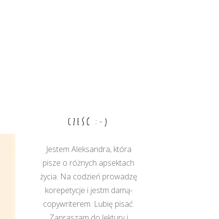
CZEŚĆ :-)
Jestem Aleksandra, która
pisze o różnych apsektach
życia. Na codzień prowadzę
korepetycje i jestm damą-
copywriterem. Lubię pisać.
Zapraszam do lektury i