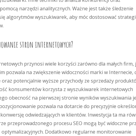
zukiwarki. Inne techniki to analiza konkurencji oraz
omocą narzędzi analitycznych. Ważne jest także śledzenie
się algorytmów wyszukiwarek, aby móc dostosować strategi
w.
onowanie stron internetowych?
netowych przynosi wiele korzyści zarówno dla małych firm, j
im pozwala na zwiększenie widoczności marki w Internecie, 
ie oraz potencjalnie wyższe przychody ze sprzedaży produkt
kszość konsumentów korzysta z wyszukiwarek internetowych
tego obecność na pierwszej stronie wyników wyszukiwania j
pozycjonowanie pozwala na dotarcie do precyzyjnie określo
 konwersję odwiedzających w klientów. Inwestycja ta ma rów
brze przeprowadzonego procesu SEO mogą być widoczne pr
ań optymalizacyjnych. Dodatkowo regularne monitorowanie