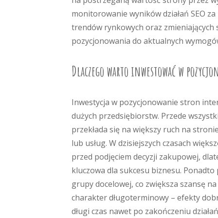
na postrzeganą wartość strony przez wys
monitorowanie wyników działań SEO za p
trendów rynkowych oraz zmieniających 
pozycjonowania do aktualnych wymogó
Dlaczego warto inwestować w pozycj
Inwestycja w pozycjonowanie stron inter
dużych przedsiębiorstw. Przede wszystk
przekłada się na większy ruch na stron
lub usług. W dzisiejszych czasach wię
przed podjęciem decyzji zakupowej, dla
kluczowa dla sukcesu biznesu. Ponadto 
grupy docelowej, co zwiększa szansę na
charakter długoterminowy – efekty do
długi czas nawet po zakończeniu dział