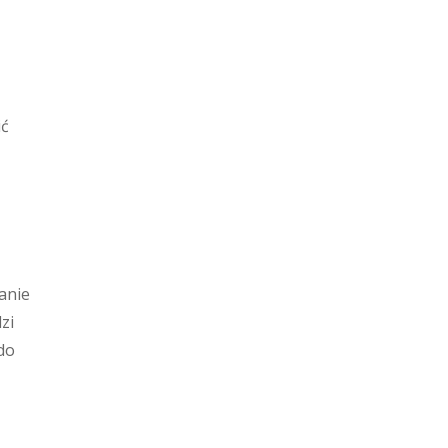
ić
anie
zi
do