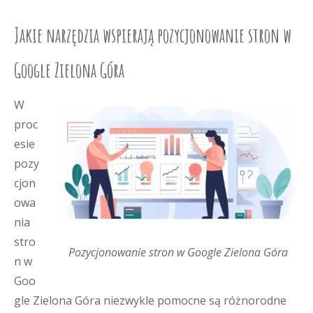
Jakie narzędzia wspierają pozycjonowanie stron w
Google Zielona Góra
W
proc
esie
pozy
cjon
owa
nia
stro
Pozycjonowanie stron w Google Zielona Góra
n w
Goo
gle Zielona Góra niezwykle pomocne są różnorodne