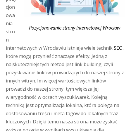
cjon
owa
nia
Pozycjonowanie strony internetowej
Wrocław
stro
n
internetowych w Wrocławiu istnieje wiele technik
SEO
,
które mogą przynieść znaczące efekty. Jedną z
najskuteczniejszych metod jest link building, czyli
pozyskiwanie linków prowadzących do naszej strony z
innych witryn. Im więcej wartościowych linków
prowadzi do naszej strony, tym większa jej
wiarygodność w oczach wyszukiwarek. Kolejną
techniką jest optymalizacja lokalna, która polega na
dostosowaniu treści i meta tagów do lokalnych fraz
kluczowych. Dzięki temu nasza strona może zyskać
wyższą pozycję w wynikach wyszukiwania dla