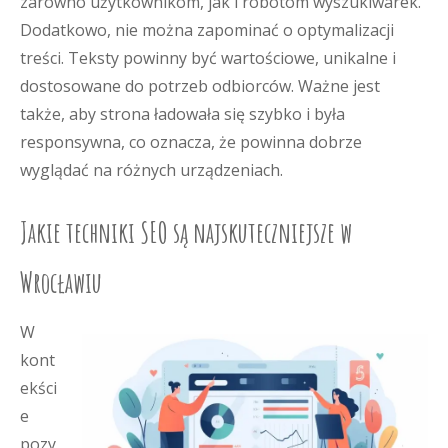
zarówno użytkownikom, jak i robotom wyszukiwarek.
Dodatkowo, nie można zapominać o optymalizacji
treści. Teksty powinny być wartościowe, unikalne i
dostosowane do potrzeb odbiorców. Ważne jest
także, aby strona ładowała się szybko i była
responsywna, co oznacza, że powinna dobrze
wyglądać na różnych urządzeniach.
Jakie techniki SEO są najskuteczniejsze w
Wrocławiu
W
kont
ekści
e
pozy