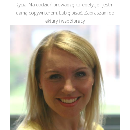
życia. Na codzień prowadzę korepetycje i jestm
damą-copywriterem. Lubię pisać. Zapraszam do
lektury i współpracy.