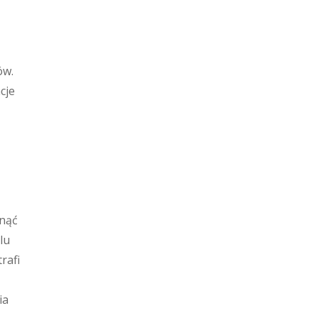
ów.
cje
ynąć
lu
rafi
ia