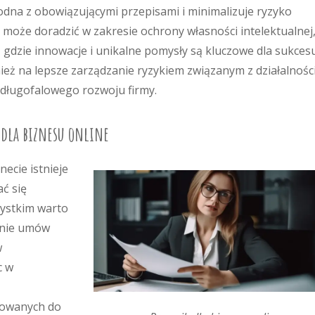
odna z obowiązującymi przepisami i minimalizuje ryzyko
oże doradzić w zakresie ochrony własności intelektualnej,
, gdzie innowacje i unikalne pomysły są kluczowe dla sukcesu
ż na lepsze zarządzanie ryzykiem związanym z działalnośc
 długofalowego rozwoju firmy.
 dla biznesu online
necie istnieje
ć się
zystkim warto
anie umów
w
c w
sowanych do