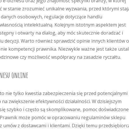
e-biznesu oraz jego znajomość specyfiki branży, w której
ć w stanie zrozumieć unikalne wyzwania, przed którymi staj
na danych osobowych, regulacje dotyczące handlu
własnością intelektualną. Kolejnym istotnym aspektem jest
tępny i otwarty na dialog, aby móc skutecznie doradzać i
 decyzji. Warto również sprawdzić opinie innych klientów 
ie kompetencji prawnika. Niezwykle ważne jest także ustal
godzinowe czy możliwość współpracy na zasadzie ryczałtu.
znesu online
to nie tylko kwestia zabezpieczenia się przed potencjalnymi
na zwiększenie efektywności działalności. W dzisiejszym
ą się szybko i często są skomplikowane, pomoc doświadczon
. Prawnik może pomóc w opracowaniu regulaminów sklepu
z umów z dostawcami i klientami. Dzięki temu przedsiębiorc