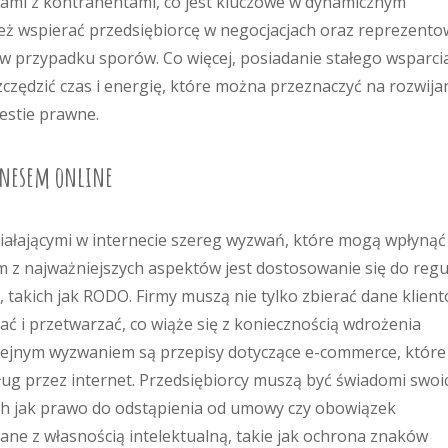
jami z kontrahentami, co jest kluczowe w dynamicznym
eż wspierać przedsiębiorcę w negocjacjach oraz reprezent
 w przypadku sporów. Co więcej, posiadanie stałego wsparci
zędzić czas i energię, które można przeznaczyć na rozwija
westie prawne.
iznesem online
iałającymi w internecie szereg wyzwań, które mogą wpłynąć
 z najważniejszych aspektów jest dostosowanie się do regul
takich jak RODO. Firmy muszą nie tylko zbierać dane klient
ć i przetwarzać, co wiąże się z koniecznością wdrożenia
olejnym wyzwaniem są przepisy dotyczące e-commerce, które
ług przez internet. Przedsiębiorcy muszą być świadomi swoi
 jak prawo do odstąpienia od umowy czy obowiązek
ane z własnością intelektualną, takie jak ochrona znaków