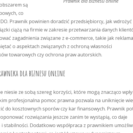
Prawnik dla biznesu online
m obszarem są
bowych, co
ODO. Prawnik powinien doradzić przedsiębiorcy, jak wdrożyć
zki ciążą na firmie w zakresie przetwarzania danych klient
ć zagadnienia związane z e-commerce, takie jak reklama
iętać o aspektach związanych z ochroną własności
znaków towarowych czy ochrona praw autorskich.
prawnika dla biznesu online
ne niesie ze sobą szereg korzyści, które mogą znacząco wpł
tkim profesjonalna pomoc prawna pozwala na uniknięcie wie
ć do kosztownych sporów czy kar finansowych. Prawnik pot
roponować rozwiązania jeszcze zanim te wystąpią, co daje
 i stabilności. Dodatkowo współpraca z prawnikiem umożliw