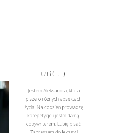
CZEŚĆ :-)
Jestem Aleksandra, która
pisze o różnych apsektach
życia. Na codzień prowadzę
korepetycje i jestm damą-
copywriterem. Lubię pisać.
Zapraszam do lektury i