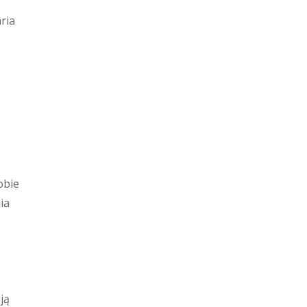
ria
obie
ia
ją