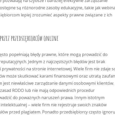
 pozwalają na szybsze i bardziej efektywne zarządzanie
stępne są różnorodne zasoby edukacyjne, takie jak webina
siębiorcom lepiej zrozumieć aspekty prawne związane z ich
 przez przedsiębiorców online
często popełniają błędy prawne, które mogą prowadzić do
eputacyjnych. Jednym z najczęstszych błędów jest brak
prywatności na stronie internetowej. Wiele firm nie zdaje s
tów może skutkować karami finansowymi oraz utratą zaufan
 jest niewłaściwe zarządzanie danymi osobowymi klientów.
ą zasad RODO lub nie mają odpowiednich procedur
owadzić do poważnych naruszeń prawa. Innym istotnym
ntelektualnej – wiele firm nie rejestruje swoich znaków
łów przed plagiatem. Ponadto przedsiębiorcy często ignoru