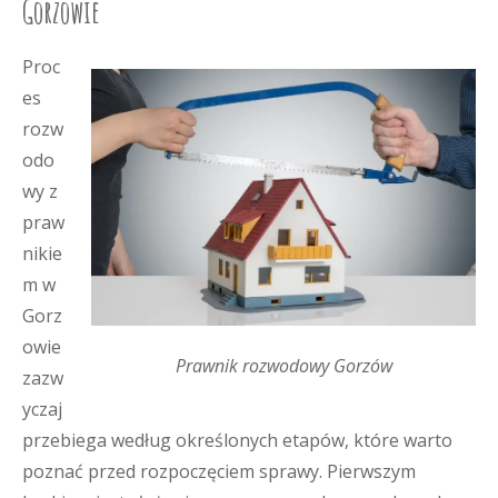
Gorzowie
Proc
es
rozw
odo
wy z
praw
nikie
m w
Gorz
owie
Prawnik rozwodowy Gorzów
zazw
yczaj
przebiega według określonych etapów, które warto
poznać przed rozpoczęciem sprawy. Pierwszym