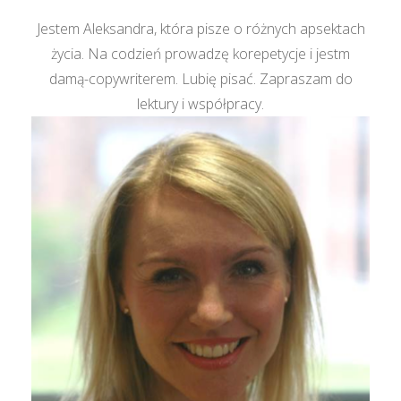
Jestem Aleksandra, która pisze o różnych apsektach
życia. Na codzień prowadzę korepetycje i jestm
damą-copywriterem. Lubię pisać. Zapraszam do
lektury i współpracy.