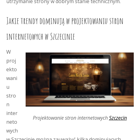
utrzymanie strony w dobrym stanie technicznym.
Jakie trendy dominują w projektowaniu stron
internetowych w Szczecinie
W
proj
ekto
wani
u
stro
n
inter
Projektowanie stron internetowych
Szczecin
neto
wych
w Szczecinie można zauważyć kilka dominujących