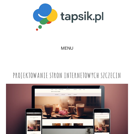
MENU
SKIP
TO
CONTENT
PROJEKTOWANIE STRON INTERNETOWYCH SZCZECIN