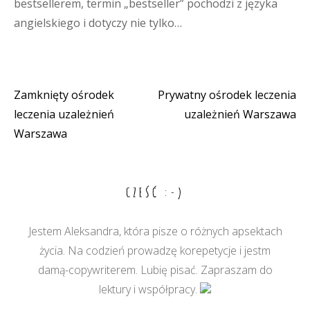
bestsellerem, termin „bestseller” pochodzi z języka
angielskiego i dotyczy nie tylko…
Zamknięty ośrodek
Prywatny ośrodek leczenia
Nawigacja
leczenia uzależnień
uzależnień Warszawa
wpisu
Warszawa
CZEŚĆ :-)
Jestem Aleksandra, która pisze o różnych apsektach
życia. Na codzień prowadzę korepetycje i jestm
damą-copywriterem. Lubię pisać. Zapraszam do
lektury i współpracy.