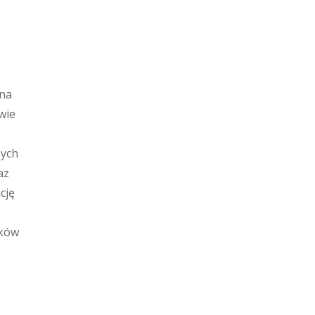
 na
wie
nych
az
cję
eków