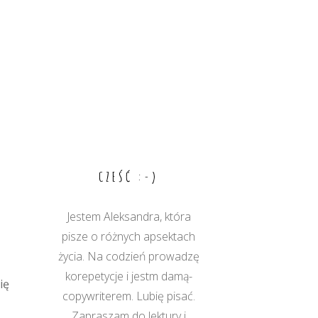
CZEŚĆ :-)
Jestem Aleksandra, która
pisze o różnych apsektach
życia. Na codzień prowadzę
korepetycje i jestm damą-
ię
copywriterem. Lubię pisać.
Zapraszam do lektury i