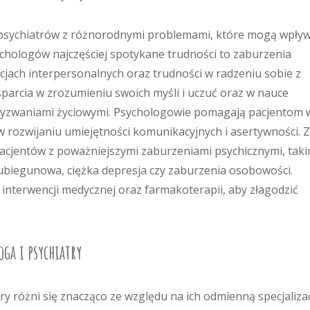
i psychiatrów z różnorodnymi problemami, które mogą wpły
ychologów najczęściej spotykane trudności to zaburzenia
acjach interpersonalnych oraz trudności w radzeniu sobie z
parcia w zrozumieniu swoich myśli i uczuć oraz w nauce
z wyzwaniami życiowymi. Psychologowie pomagają pacjentom 
 rozwijaniu umiejętności komunikacyjnych i asertywności. Z
 pacjentów z poważniejszymi zaburzeniami psychicznymi, taki
ubiegunowa, ciężka depresja czy zaburzenia osobowości.
 interwencji medycznej oraz farmakoterapii, aby złagodzić
ga i psychiatry
ry różni się znacząco ze względu na ich odmienną specjaliza