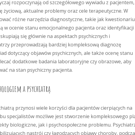
yczaj rozpoczynają od szczegółowego wywiadu z pacjentem,
ię życiową, aktualne problemy oraz cele terapeutyczne. W
sować różne narzędzia diagnostyczne, takie jak kwestionari
ą w ocenie stanu emocjonalnego pacjenta oraz identyfikacji
kupiają się głównie na aspektach psychicznych i
iatrzy przeprowadzają bardziej kompleksową diagnozę
iad dotyczący objawów psychicznych, ale także ocenę stanu
zlecać dodatkowe badania laboratoryjne czy obrazowe, aby
ać na stan psychiczny pacjenta.
chologiem a psychiatrą
atrą przynosi wiele korzyści dla pacjentów cierpiących na
 obu specjalistów możliwe jest stworzenie kompleksowego p
kty biologiczne, jak i psychospołeczne problemu. Psychiatr
ilizujących nastrój czy łagodzących objawy choroby, podcz