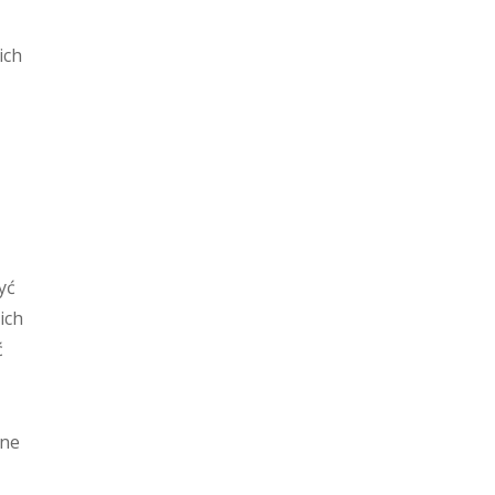
ich
yć
ich
ć
zne