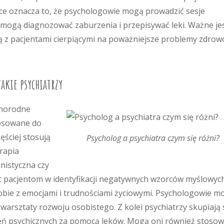
ce oznacza to, że psychologowie mogą prowadzić sesje
 mogą diagnozować zaburzenia i przepisywać leki. Ważne je
ują z pacjentami cierpiącymi na poważniejsze problemy zdro
jakie psychiatrzy
żnorodne
tosowane do
ęściej stosują
Psycholog a psychiatra czym się różni?
erapia
nistyczna czy
oc pacjentom w identyfikacji negatywnych wzorców myślowyc
sobie z emocjami i trudnościami życiowymi. Psychologowie m
arsztaty rozwoju osobistego. Z kolei psychiatrzy skupiają 
zeń psychicznych za pomocą leków. Mogą oni również stoso