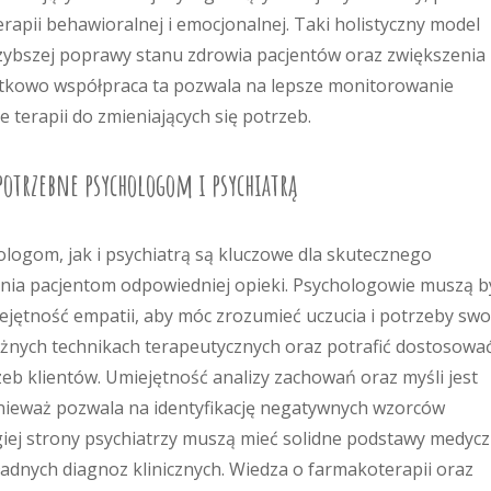
rapii behawioralnej i emocjonalnej. Taki holistyczny model
zybszej poprawy stanu zdrowia pacjentów oraz zwiększenia 
tkowo współpraca ta pozwala na lepsze monitorowanie
terapii do zmieniających się potrzeb.
potrzebne psychologom i psychiatrą
ogom, jak i psychiatrą są kluczowe dla skutecznego
ia pacjentom odpowiedniej opieki. Psychologowie muszą b
ejętność empatii, aby móc zrozumieć uczucia i potrzeby swo
różnych technikach terapeutycznych oraz potrafić dostosowa
eb klientów. Umiejętność analizy zachowań oraz myśli jest
onieważ pozwala na identyfikację negatywnych wzorców
giej strony psychiatrzy muszą mieć solidne podstawy medyc
dnych diagnoz klinicznych. Wiedza o farmakoterapii oraz