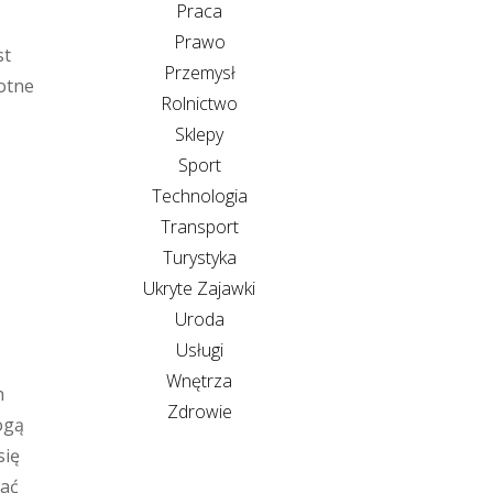
Praca
Prawo
st
Przemysł
wotne
Rolnictwo
Sklepy
Sport
Technologia
Transport
Turystyka
Ukryte Zajawki
Uroda
Usługi
Wnętrza
h
Zdrowie
ogą
się
wać