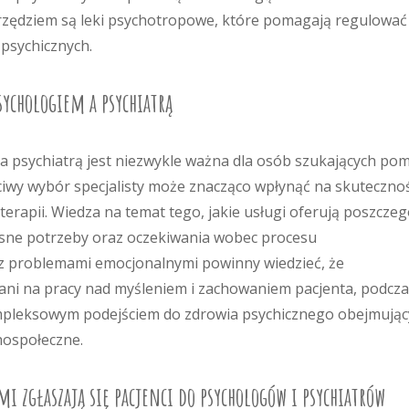
arzędziem są leki psychotropowe, które pomagają regulować
psychicznych.
sychologiem a psychiatrą
 psychiatrą jest niezwykle ważna dla osób szukających po
ciwy wybór specjalisty może znacząco wpłynąć na skuteczno
erapii. Wiedza na temat tego, jakie usługi oferują poszczeg
łasne potrzeby oraz oczekiwania wobec procesu
 z problemami emocjonalnymi powinny wiedzieć, że
ani na pracy nad myśleniem i zachowaniem pacjenta, podcz
kompleksowym podejściem do zdrowia psychicznego obejmują
hospołeczne.
mi zgłaszają się pacjenci do psychologów i psychiatrów