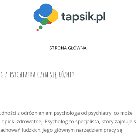
SKIP
STRONA GŁÓWNA
TO
CONTENT
G A PSYCHIATRA CZYM SIĘ RÓŻNI?
rudności z odróżnieniem psychologa od psychiatry, co może
pieki zdrowotnej. Psycholog to specjalista, który zajmuje s
achowań ludzkich. Jego głównym narzędziem pracy są