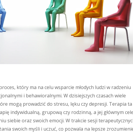
proces, który ma na celu wsparcie młodych ludzi w radzeniu
nalnymi i behawioralnymi. W dzisiejszych czasach wiele
re mogą prowadzić do stresu, lęku czy depresji. Terapia ta
apię indywidualną, grupową czy rodzinną, a jej głównym ce
u siebie oraz swoich emocji. W trakcie sesji terapeutyczny
nia swoich myśli i uczuć, co pozwala na lepsze zrozumieni