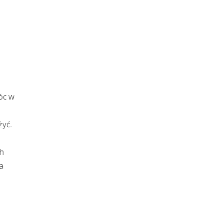
óc w
żyć.
ch
a