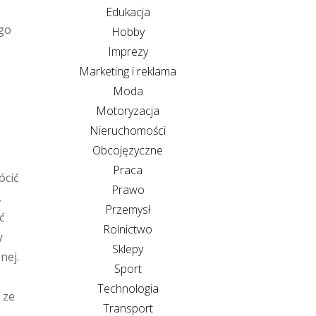
Edukacja
ego
Hobby
Imprezy
Marketing i reklama
Moda
Motoryzacja
Nieruchomości
Obcojęzyczne
Praca
ócić
Prawo
,
Przemysł
ć
Rolnictwo
y
Sklepy
nej.
Sport
Technologia
 ze
Transport