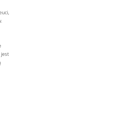
uci,
.
e
jest
ą