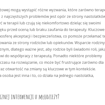
eżowej mogą wystąpić różne wyzwania, które zarówno terape
ym z najczęstszych problemów jest opór ze strony nastolatków
yć w terapii lub czują się niekomfortowo dzieląc się swoimi
lęku przed oceną lub braku zaufania do terapeuty. Kluczowe
tmosferę akceptacji i bezpieczeństwa, co pomoże przełamać t
owania ze strony rodziców lub opiekunów. Wsparcie rodziny 
nym, dlatego ważne jest, aby rodzice byli świadomi roli, jak
owi do współpracy z terapeutą. Ponadto niektóre problemy
asu na rozwiązanie, co może być frustrujące zarówno dla
 oraz otwartość na zmiany są kluczowe w tym kontekście.
osoba jest inna i to, co działa na jednego nastolatka,
icznej interwencji u młodzieży?