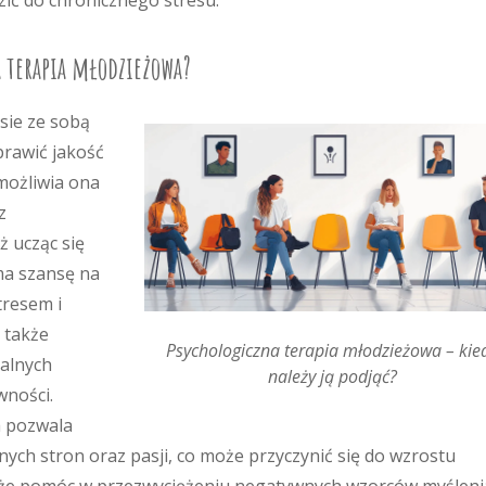
zić do chronicznego stresu.
a terapia młodzieżowa?
sie ze sobą
prawić jakość
możliwia ona
z
 ucząc się
ma szansę na
tresem i
 także
Psychologiczna terapia młodzieżowa – kie
nalnych
należy ją podjąć?
wności.
h pozwala
ch stron oraz pasji, co może przyczynić się do wzrostu