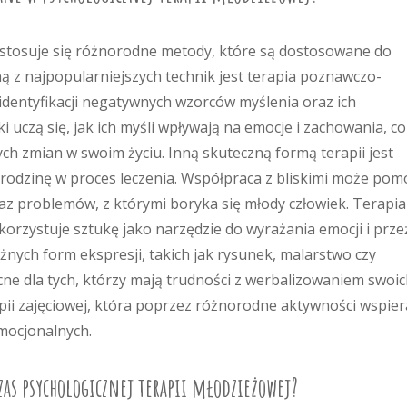
 stosuje się różnorodne metody, które są dostosowane do
ą z najpopularniejszych technik jest terapia poznawczo-
identyfikacji negatywnych wzorców myślenia oraz ich
ki uczą się, jak ich myśli wpływają na emocje i zachowania, co
 zmian w swoim życiu. Inną skuteczną formą terapii jest
 rodzinę w proces leczenia. Współpraca z bliskimi może pom
az problemów, z którymi boryka się młody człowiek. Terapia
korzystuje sztukę jako narzędzie do wyrażania emocji i prze
nych form ekspresji, takich jak rysunek, malarstwo czy
e dla tych, którzy mają trudności z werbalizowaniem swoi
ii zajęciowej, która poprzez różnorodne aktywności wspier
mocjonalnych.
zas psychologicznej terapii młodzieżowej?