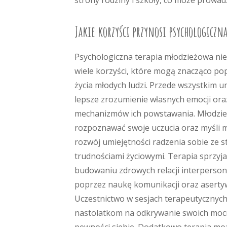
strony rodziny i szkoły, co może prowad
Jakie korzyści przynosi psychologiczn
Psychologiczna terapia młodzieżowa nie
wiele korzyści, które mogą znacząco po
życia młodych ludzi. Przede wszystkim u
lepsze zrozumienie własnych emocji ora
mechanizmów ich powstawania. Młodzież
rozpoznawać swoje uczucia oraz myśli 
rozwój umiejętności radzenia sobie ze s
trudnościami życiowymi. Terapia sprzyja
budowaniu zdrowych relacji interperso
poprzez naukę komunikacji oraz aserty
Uczestnictwo w sesjach terapeutycznyc
nastolatkom na odkrywanie swoich mocny