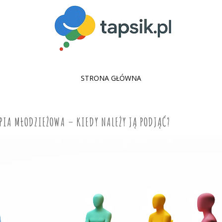
SKIP
STRONA GŁÓWNA
TO
CONTENT
PIA MŁODZIEŻOWA – KIEDY NALEŻY JĄ PODJĄĆ?