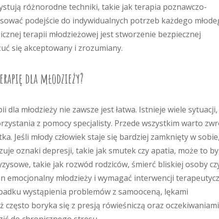
tują różnorodne techniki, takie jak terapia poznawczo-
tosować podejście do indywidualnych potrzeb każdego młod
znej terapii młodzieżowej jest stworzenie bezpiecznej
zuć się akceptowany i zrozumiany.
terapię dla młodzieży?
i dla młodzieży nie zawsze jest łatwa. Istnieje wiele sytuacji,
ystania z pomocy specjalisty. Przede wszystkim warto zwr
. Jeśli młody człowiek staje się bardziej zamknięty w sobie
je oznaki depresji, takie jak smutek czy apatia, może to by
yzysowe, takie jak rozwód rodziców, śmierć bliskiej osoby cz
 emocjonalny młodzieży i wymagać interwencji terapeutycz
ypadku wystąpienia problemów z samooceną, lękami
ż często boryka się z presją rówieśniczą oraz oczekiwaniami