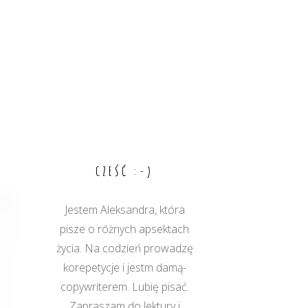
CZEŚĆ :-)
Jestem Aleksandra, która
pisze o różnych apsektach
życia. Na codzień prowadzę
korepetycje i jestm damą-
copywriterem. Lubię pisać.
Zapraszam do lektury i