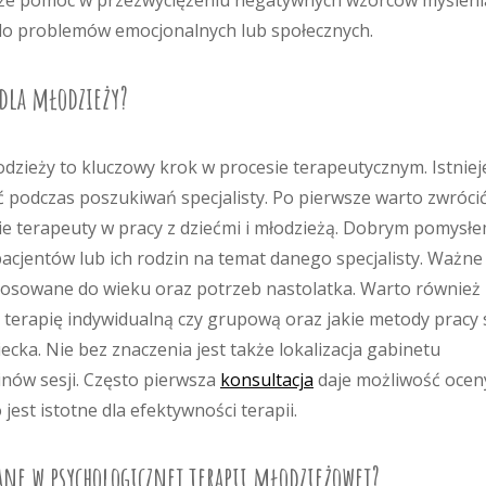
oże pomóc w przezwyciężeniu negatywnych wzorców myśleni
do problemów emocjonalnych lub społecznych.
 dla młodzieży?
zieży to kluczowy krok w procesie terapeutycznym. Istniej
ć podczas poszukiwań specjalisty. Po pierwsze warto zwróci
ie terapeuty w pracy z dziećmi i młodzieżą. Dobrym pomysł
pacjentów lub ich rodzin na temat danego specjalisty. Ważne 
stosowane do wieku oraz potrzeb nastolatka. Warto również
 terapię indywidualną czy grupową oraz jakie metody pracy 
cka. Nie bez znaczenia jest także lokalizacja gabinetu
nów sesji. Często pierwsza
konsultacja
daje możliwość ocen
jest istotne dla efektywności terapii.
ane w psychologicznej terapii młodzieżowej?