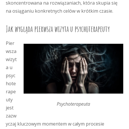
skoncentrowana na rozwiązaniach, która skupia się
na osiąganiu konkretnych celów w krótkim czasie.
Jak wygląda pierwsza wizyta u psychoterapeuty
Pier
wsza
wizyt
a u
psyc
hote
rape
uty
Psychoterapeuta
jest
zazw
yczaj kluczowym momentem w całym procesie