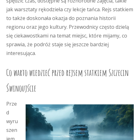
spędzić czas, dostępne są różnorodne zajęcia, takie
jak warsztaty rękodzieła czy lekcje tańca. Rejs statkiem
to także doskonała okazja do poznania historii
regionu oraz jego kultury. Przewodnicy często dzielą
się ciekawostkami na temat miejsc, które mijamy, co
sprawia, że podróż staje się jeszcze bardziej
interesująca.
Co warto wiedzieć przed rejsem statkiem Szczecin
Świnoujście
Prze
d
wyru
szen
iem