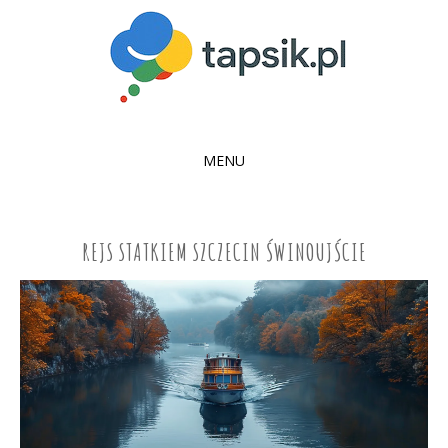
MENU
SKIP
TO
CONTENT
REJS STATKIEM SZCZECIN ŚWINOUJŚCIE