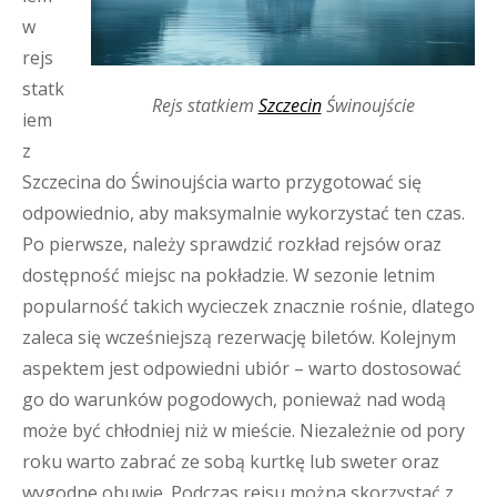
w
rejs
statk
Rejs statkiem
Szczecin
Świnoujście
iem
z
Szczecina do Świnoujścia warto przygotować się
odpowiednio, aby maksymalnie wykorzystać ten czas.
Po pierwsze, należy sprawdzić rozkład rejsów oraz
dostępność miejsc na pokładzie. W sezonie letnim
popularność takich wycieczek znacznie rośnie, dlatego
zaleca się wcześniejszą rezerwację biletów. Kolejnym
aspektem jest odpowiedni ubiór – warto dostosować
go do warunków pogodowych, ponieważ nad wodą
może być chłodniej niż w mieście. Niezależnie od pory
roku warto zabrać ze sobą kurtkę lub sweter oraz
wygodne obuwie. Podczas rejsu można skorzystać z