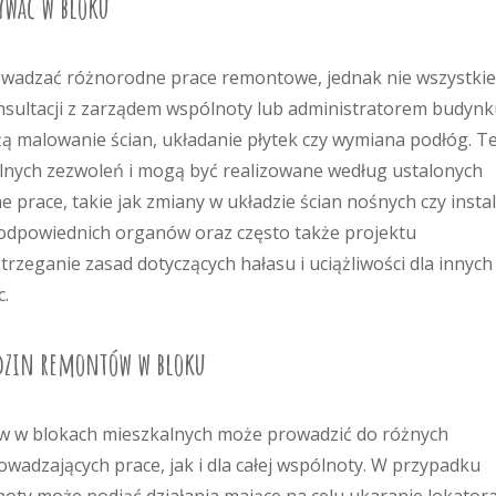
ywać w bloku
wadzać różnorodne prace remontowe, jednak nie wszystkie
nsultacji z zarządem wspólnoty lub administratorem budynk
ą malowanie ścian, układanie płytek czy wymiana podłóg. T
alnych zezwoleń i mogą być realizowane według ustalonych
prace, takie jak zmiany w układzie ścian nośnych czy instal
odpowiednich organów oraz często także projektu
zeganie zasad dotyczących hałasu i uciążliwości dla innych
c.
odzin remontów w bloku
w w blokach mieszkalnych może prowadzić do różnych
wadzających prace, jak i dla całej wspólnoty. W przypadku