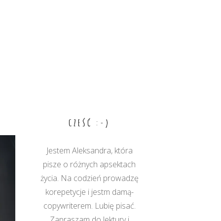
CZEŚĆ :-)
Jestem Aleksandra, która
pisze o różnych apsektach
życia. Na codzień prowadzę
korepetycje i jestm damą-
copywriterem. Lubię pisać.
Zapraszam do lektury i