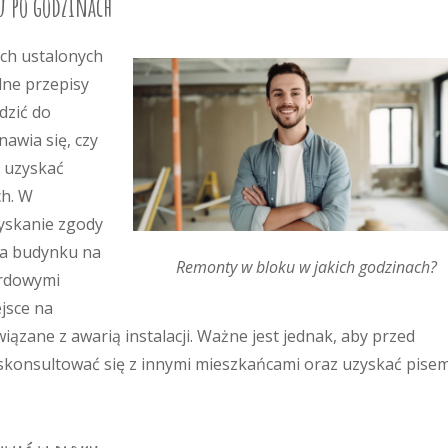
u po godzinach
ch ustalonych
lne przepisy
dzić do
awia się, czy
a uzyskać
ch. W
zyskanie zgody
ra budynku na
Remonty w bloku w jakich godzinach?
rdowymi
jsce na
wiązane z awarią instalacji. Ważne jest jednak, aby przed
 skonsultować się z innymi mieszkańcami oraz uzyskać pise