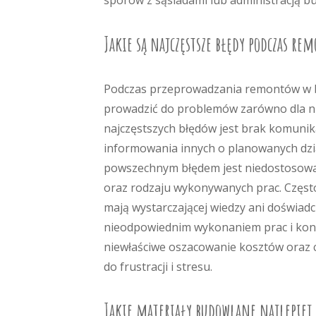
sporów z sąsiadami lub administracją b
Jakie są najczęstsze błędy podczas re
Podczas przeprowadzania remontów w bl
prowadzić do problemów zarówno dla nic
najczęstszych błędów jest brak komunik
informowania innych o planowanych dzia
powszechnym błędem jest niedostosowan
oraz rodzaju wykonywanych prac. Często
mają wystarczającej wiedzy ani doświad
nieodpowiednim wykonaniem prac i kon
niewłaściwe oszacowanie kosztów oraz c
do frustracji i stresu.
Jakie materiały budowlane najlepiej