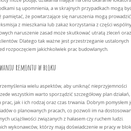
oty może podjąć działania mające na celu ukaranie lokatora
odkami są upomnienia, a w skrajnych przypadkach mogą by
ż pamiętać, że powtarzające się naruszenia mogą prowadzić
 eksmisja z mieszkania lub zakaz korzystania z części wspóln
wych naruszenie zasad może skutkować utratą zleceń ora
lientów. Dlatego tak ważne jest przestrzeganie ustalonych
ed rozpoczęciem jakichkolwiek prac budowlanych.
nowaniu remontu w bloku
zemyślenia wielu aspektów, aby uniknąć nieprzyjemności
 Przede wszystkim warto sporządzić szczegółowy plan działań,
ac, jak i ich rodzaj oraz czas trwania. Dobrym pomysłem j
iadów o planowanych pracach, co pozwoli im na dostosowan
ych uciążliwości związanych z hałasem czy ruchem ludzi.
ich wykonawców, którzy mają doświadczenie w pracy w blo