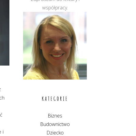
współpracy.
z
ch
KATEGORIE
ć
Biznes
Budownictwo
 i
Dziecko