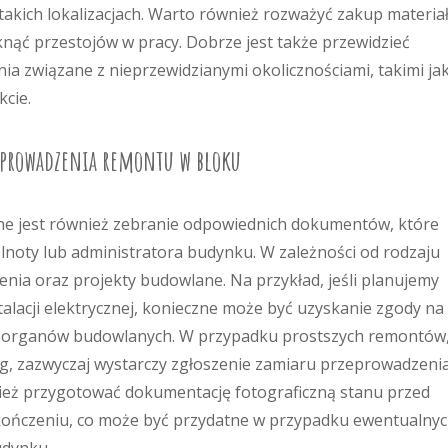
 takich lokalizacjach. Warto również rozważyć zakup materia
ąć przestojów w pracy. Dobrze jest także przewidzieć
a związane z nieprzewidzianymi okolicznościami, takimi ja
kcie.
zeprowadzenia remontu w bloku
ne jest również zebranie odpowiednich dokumentów, które
oty lub administratora budynku. W zależności od rodzaju
nia oraz projekty budowlane. Na przykład, jeśli planujemy
talacji elektrycznej, konieczne może być uzyskanie zgody na
h organów budowlanych. W przypadku prostszych remontów
g, zazwyczaj wystarczy zgłoszenie zamiaru przeprowadzeni
ież przygotować dokumentację fotograficzną stanu przed
kończeniu, co może być przydatne w przypadku ewentualny