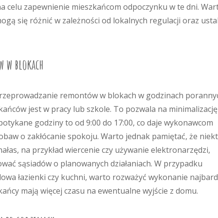
 na celu zapewnienie mieszkańcom odpoczynku w te dni. War
gą się różnić w zależności od lokalnych regulacji oraz usta
w w blokach
 przeprowadzanie remontów w blokach w godzinach porannyc
ańców jest w pracy lub szkole. To pozwala na minimalizację
spotykane godziny to od 9:00 do 17:00, co daje wykonawcom
 obaw o zakłócanie spokoju. Warto jednak pamiętać, że niek
łas, na przykład wiercenie czy używanie elektronarzędzi,
mować sąsiadów o planowanych działaniach. W przypadku
owa łazienki czy kuchni, warto rozważyć wykonanie najbard
kańcy mają więcej czasu na ewentualne wyjście z domu.