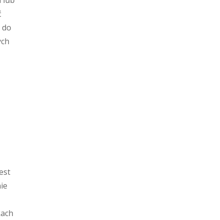
 lub
ć
 do
ych
z
est
ie
kach