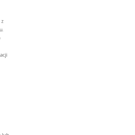
 z
u.
e
acji