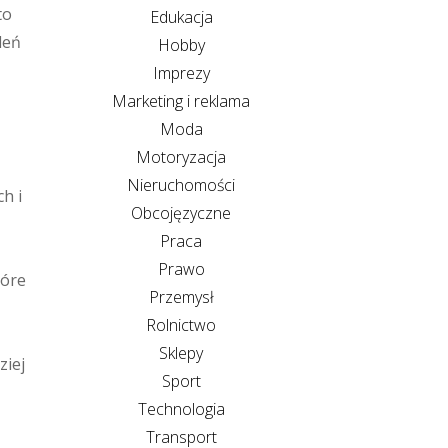
to
Edukacja
leń
Hobby
Imprezy
Marketing i reklama
Moda
Motoryzacja
Nieruchomości
h i
Obcojęzyczne
Praca
Prawo
tóre
Przemysł
Rolnictwo
Sklepy
ziej
Sport
Technologia
Transport