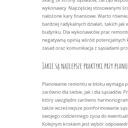
skarg ze strony sąsiadów, zarząd wspóln
wykonawcy. Najczęściej stosowanymi śr
nałożone kary finansowe. Warto równie
bardziej radykalnych działań, takich jak
budynku. Dla wykonawców prac remonto
negatywną opinią wśród potencjalnych k
zasad oraz komunikacja z sąsiadami prz
Jakie są najlepsze praktyki przy pla
Planowanie remontu w bloku wymaga pr
zarówno dla siebie, jak i dla sąsiadów.
który uwzględni zarówno harmonogram pr
także wcześniejsze poinformowanie sąs
swojego codziennego życia do ewentualn
Kolejnym krokiem jest wybór odpowiedn