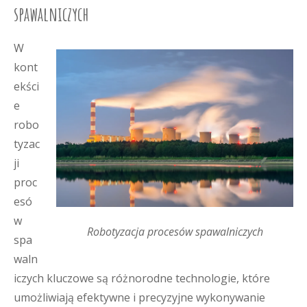
spawalniczych
W
kont
ekści
e
robo
tyzac
ji
proc
esó
w
Robotyzacja procesów spawalniczych
spa
waln
iczych kluczowe są różnorodne technologie, które
umożliwiają efektywne i precyzyjne wykonywanie