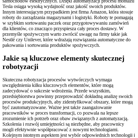
samochodów elektrycznych. Dzięki automatyzacji procesu montażu
Tesla osiąga wysoką wydajność oraz jakość swoich produktów.
Innym interesującym przypadkiem jest firma Amazon, która stosuje
roboty do zarządzania magazynami i logistyki. Roboty te pomagają
w szybkim sortowaniu paczek oraz przygotowywaniu zamówień
dla klientów, co znacząco przyspiesza cały proces dostawy. W
przemyśle spożywczym warto zwrócić uwagę na firmy takie jak
Nestlé czy Unilever, które wdrażają rozwiązania automatyczne do
pakowania i sortowania produktów spożywczych.
Jakie są kluczowe elementy skutecznej
robotyzacji
Skuteczna robotyzacja procesów wytwórczych wymaga
uwzględnienia kilku kluczowych elementów, które mogą
zadecydować o sukcesie wdrożenia. Przede wszystkim,
przedsiębiorstwa powinny przeprowadzić dokładną analizę swoich
procesów produkcyjnych, aby zidentyfikować obszary, które mogą
być zautomatyzowane. Ważne jest także zaangażowanie
pracowników w proces transformacji, co pozwala na lepsze
zrozumienie ich potrzeb oraz obaw związanych z automatyzacją.
Szkolenia i rozwój umiejętności są niezbędne, aby pracownicy
mogli efektywnie współpracować z nowymi technologiami.
Kolejnym istotnym aspektem jest wybór odpowiednich technologii i