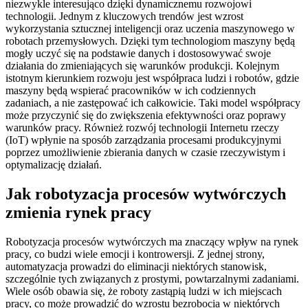
niezwykle interesująco dzięki dynamicznemu rozwojowi
technologii. Jednym z kluczowych trendów jest wzrost
wykorzystania sztucznej inteligencji oraz uczenia maszynowego w
robotach przemysłowych. Dzięki tym technologiom maszyny będą
mogły uczyć się na podstawie danych i dostosowywać swoje
działania do zmieniających się warunków produkcji. Kolejnym
istotnym kierunkiem rozwoju jest współpraca ludzi i robotów, gdzie
maszyny będą wspierać pracowników w ich codziennych
zadaniach, a nie zastępować ich całkowicie. Taki model współpracy
może przyczynić się do zwiększenia efektywności oraz poprawy
warunków pracy. Również rozwój technologii Internetu rzeczy
(IoT) wpłynie na sposób zarządzania procesami produkcyjnymi
poprzez umożliwienie zbierania danych w czasie rzeczywistym i
optymalizację działań.
Jak robotyzacja procesów wytwórczych
zmienia rynek pracy
Robotyzacja procesów wytwórczych ma znaczący wpływ na rynek
pracy, co budzi wiele emocji i kontrowersji. Z jednej strony,
automatyzacja prowadzi do eliminacji niektórych stanowisk,
szczególnie tych związanych z prostymi, powtarzalnymi zadaniami.
Wiele osób obawia się, że roboty zastąpią ludzi w ich miejscach
pracy, co może prowadzić do wzrostu bezrobocia w niektórych