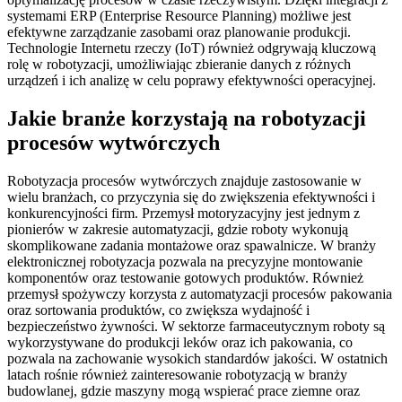
systemami ERP (Enterprise Resource Planning) możliwe jest
efektywne zarządzanie zasobami oraz planowanie produkcji.
Technologie Internetu rzeczy (IoT) również odgrywają kluczową
rolę w robotyzacji, umożliwiając zbieranie danych z różnych
urządzeń i ich analizę w celu poprawy efektywności operacyjnej.
Jakie branże korzystają na robotyzacji
procesów wytwórczych
Robotyzacja procesów wytwórczych znajduje zastosowanie w
wielu branżach, co przyczynia się do zwiększenia efektywności i
konkurencyjności firm. Przemysł motoryzacyjny jest jednym z
pionierów w zakresie automatyzacji, gdzie roboty wykonują
skomplikowane zadania montażowe oraz spawalnicze. W branży
elektronicznej robotyzacja pozwala na precyzyjne montowanie
komponentów oraz testowanie gotowych produktów. Również
przemysł spożywczy korzysta z automatyzacji procesów pakowania
oraz sortowania produktów, co zwiększa wydajność i
bezpieczeństwo żywności. W sektorze farmaceutycznym roboty są
wykorzystywane do produkcji leków oraz ich pakowania, co
pozwala na zachowanie wysokich standardów jakości. W ostatnich
latach rośnie również zainteresowanie robotyzacją w branży
budowlanej, gdzie maszyny mogą wspierać prace ziemne oraz