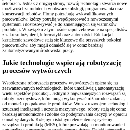
sektorach. Jednak z drugiej strony, rozwój technologii stwarza nowe
możliwości zatrudnienia w obszarze obsługi, programowania oraz
konserwacji robotów. Firmy potrzebują wykwalifikowanych
pracowników, którzy potrafią współpracować z nowoczesnymi
systemami i dostosowywać je do zmieniających się warunków
produkcji. W związku z tym rośnie zapotrzebowanie na specjalistów
z zakresu inżynierii, informatyki oraz automatyki. Edukacja i
kształcenie zawodowe stają się kluczowe dla przyszłych pokoleń
pracowników, aby mogli odnaleźć się w coraz bardziej
zautomatyzowanym środowisku pracy.
Jakie technologie wspierają robotyzację
procesów wytwórczych
Współczesna robotyzacja procesów wytwórczych opiera się na
zaawansowanych technologiach, które umożliwiają automatyzację
wielu aspektów produkcji. Jednym z najważniejszych rozwiązań są
roboty przemysłowe, które mogą wykonywać różnorodne zadania,
od montażu po pakowanie produktów. Wraz z rozwojem technologii
sztucznej inteligencji i uczenia maszynowego, roboty stają się coraz
bardziej autonomiczne i zdolne do podejmowania decyzji w oparciu
o analizę danych. Kolejnym istotnym elementem są systemy
zarządzania produkcją (MES), które pozwalają na monitorowanie i
optymalizację procesów w czasie rzeczywistym. Dzięki integracji z