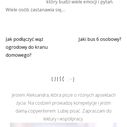
który budzi wiele emocji i pytań.
Wiele osób zastanawia się,…
Jak podłączyć wąż
Jaki bus 6 osobowy?
Nawigacja
ogrodowy do kranu
wpisu
domowego?
CZEŚĆ :-)
Jestem Aleksandra, która pisze o różnych apsektach
życia. Na codzień prowadzę korepetycje i jestm
damą-copywriterem. Lubię pisać. Zapraszam do
lektury i współpracy.