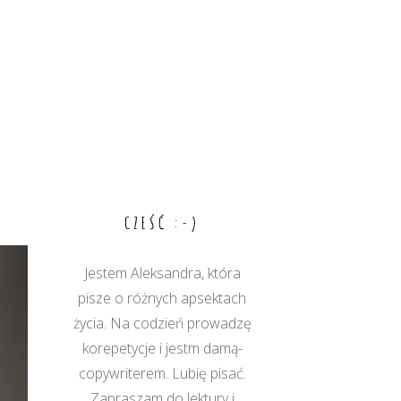
CZEŚĆ :-)
Jestem Aleksandra, która
pisze o różnych apsektach
życia. Na codzień prowadzę
korepetycje i jestm damą-
copywriterem. Lubię pisać.
Zapraszam do lektury i