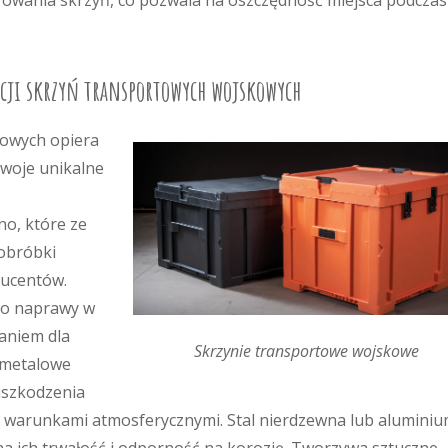
rowania skrzyń, co pozwala na oszczędność miejsca podczas
cji skrzyń transportowych wojskowych
kowych opiera
swoje unikalne
o, które ze
 obróbki
ducentów.
do naprawy w
zaniem dla
Skrzynie transportowe wojskowe
 metalowe
uszkodzenia
 warunkami atmosferycznymi. Stal nierdzewna lub aluminiu