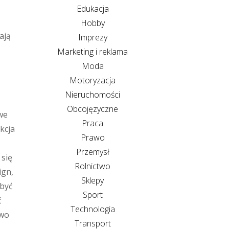
Edukacja
Hobby
ają
Imprezy
Marketing i reklama
Moda
Motoryzacja
Nieruchomości
Obcojęzyczne
we
Praca
kcja
Prawo
Przemysł
 się
Rolnictwo
ign,
Sklepy
 być
Sport
ć
Technologia
owo
Transport