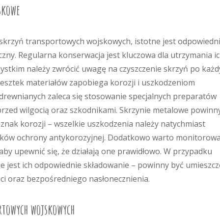
skowe
skrzyń transportowych wojskowych, istotne jest odpowiedn
yczny. Regularna konserwacja jest kluczowa dla utrzymania i
szystkim należy zwrócić uwagę na czyszczenie skrzyń po każ
 resztek materiałów zapobiega korozji i uszkodzeniom
rewnianych zaleca się stosowanie specjalnych preparatów
przed wilgocią oraz szkodnikami. Skrzynie metalowe powinn
nak korozji – wszelkie uszkodzenia należy natychmiast
ków ochrony antykorozyjnej. Dodatkowo warto monitorow
by upewnić się, że działają one prawidłowo. W przypadku
 jest ich odpowiednie składowanie – powinny być umieszc
oci oraz bezpośredniego nasłonecznienia.
ortowych wojskowych