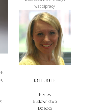
współpracy.
ch.
u,
KATEGORIE
Biznes
w,
Budownictwo
y
Dziecko