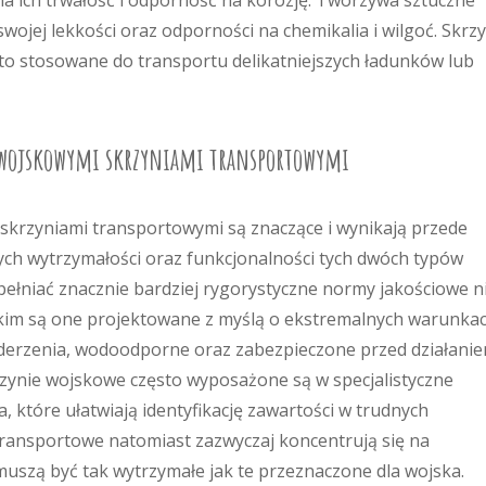
na ich trwałość i odporność na korozję. Tworzywa sztuczne
wojej lekkości oraz odporności na chemikalia i wilgoć. Skrz
to stosowane do transportu delikatniejszych ładunków lub
a wojskowymi skrzyniami transportowymi
skrzyniami transportowymi są znaczące i wynikają przede
ch wytrzymałości oraz funkcjonalności tych dwóch typów
łniać znacznie bardziej rygorystyczne normy jakościowe n
tkim są one projektowane z myślą o ekstremalnych warunka
derzenia, wodoodporne oraz zabezpieczone przed działani
zynie wojskowe często wyposażone są w specjalistyczne
 które ułatwiają identyfikację zawartości w trudnych
ransportowe natomiast zazwyczaj koncentrują się na
 muszą być tak wytrzymałe jak te przeznaczone dla wojska.