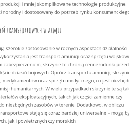
 produkcji i mniej skomplikowane technologie produkcyjne.
różnorodny i dostosowany do potrzeb rynku konsumenckiego
rzyń transportowych w armii
ą szerokie zastosowanie w różnych aspektach działalności
wykorzystania jest transport amunicji oraz sprzętu wojskow
im zabezpieczeniom, skrzynie te chronią cenne ładunki przed
ście działań bojowych. Oprócz transportu amunicji, skrzyni
, medykamentów oraz sprzętu medycznego, co jest niezbęd
misji humanitarnych. W wielu przypadkach skrzynie te są ta
iałów eksploatacyjnych, takich jak części zamienne czy
 do niezbędnych zasobów w terenie. Dodatkowo, w obliczu
transportowe stają się coraz bardziej uniwersalne – mogą b
, jak i powietrznych czy morskich.