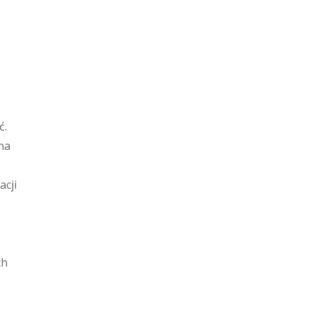
ć.
na
acji
ch