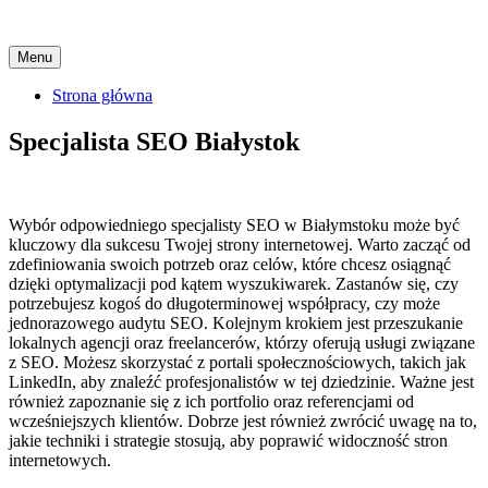
Skip
Menu
to
content
Strona główna
Specjalista SEO Białystok
Wybór odpowiedniego specjalisty SEO w Białymstoku może być
kluczowy dla sukcesu Twojej strony internetowej. Warto zacząć od
zdefiniowania swoich potrzeb oraz celów, które chcesz osiągnąć
dzięki optymalizacji pod kątem wyszukiwarek. Zastanów się, czy
potrzebujesz kogoś do długoterminowej współpracy, czy może
jednorazowego audytu SEO. Kolejnym krokiem jest przeszukanie
lokalnych agencji oraz freelancerów, którzy oferują usługi związane
z SEO. Możesz skorzystać z portali społecznościowych, takich jak
LinkedIn, aby znaleźć profesjonalistów w tej dziedzinie. Ważne jest
również zapoznanie się z ich portfolio oraz referencjami od
wcześniejszych klientów. Dobrze jest również zwrócić uwagę na to,
jakie techniki i strategie stosują, aby poprawić widoczność stron
internetowych.