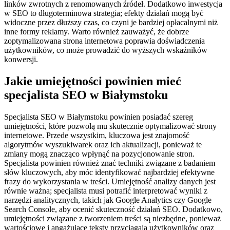
linków zwrotnych z renomowanych źródeł. Dodatkowo inwestycja
w SEO to długoterminowa strategia; efekty działań mogą być
widoczne przez dłuższy czas, co czyni je bardziej opłacalnymi niż
inne formy reklamy. Warto również zauważyć, że dobrze
zoptymalizowana strona internetowa poprawia doświadczenia
użytkowników, co może prowadzić do wyższych wskaźników
konwersji.
Jakie umiejętności powinien mieć
specjalista SEO w Białymstoku
Specjalista SEO w Białymstoku powinien posiadać szereg
umiejętności, które pozwolą mu skutecznie optymalizować strony
internetowe. Przede wszystkim, kluczowa jest znajomość
algorytmów wyszukiwarek oraz ich aktualizacji, ponieważ te
zmiany mogą znacząco wpłynąć na pozycjonowanie stron.
Specjalista powinien również znać techniki związane z badaniem
słów kluczowych, aby móc identyfikować najbardziej efektywne
frazy do wykorzystania w treści. Umiejętność analizy danych jest
równie ważna; specjalista musi potrafić interpretować wyniki z
narzędzi analitycznych, takich jak Google Analytics czy Google
Search Console, aby ocenić skuteczność działań SEO. Dodatkowo,
umiejętności związane z tworzeniem treści są niezbędne, ponieważ
wartościowe i angażujące teksty przyciągają użytkowników oraz