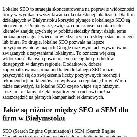
Lokalne SEO to strategia skoncentrowana na poprawie widoczności
firmy w wynikach wyszukiwania dla określonej lokalizacji. Dla firm
działających w Białymstoku korzyści płynące z lokalnego SEO są
nieocenione. Po pierwsze, zwiększa ono szanse na dotarcie do
klientów znajdujących się w pobliżu siedziby firmy; dzięki temu
można przyciągnąć więcej odwiedzających do sklepu stacjonarnego
lub biura. Po drugie, lokalne SEO pozwala na lepsze
pozycjonowanie w mapach Google oraz wynikach wyszukiwania
związanych z zapytaniami lokalnymi. To oznacza większą
widoczność dla osób poszukujących usług lub produktów
dostępnych w danym regionie. Dodatkowo, dobrze
zoptymalizowana strona pod kątem lokalnego SEO może
przyczynić się do zwiększenia liczby pozytywnych recenzji i
rekomendacji od klientów, co wpływa na reputację firmy. Warto
także zauważyć, że lokalne SEO często wiąże się z niższymi
kosztami reklamy; dzięki organicznemu ruchowi można
zaoszczędzić na płatnych kampaniach reklamowych.
Jakie są różnice między SEO a SEM dla
firm w Białymstoku
SEO (Search Engine Optimization) i SEM (Search Engine
Marketing) to dwa różne podejścia do marketingu internetowego,