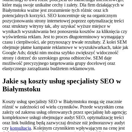
które mają swoje unikalne cechy i zalety. Dla firm działających w
Białymstoku ważne jest zrozumienie tych różnic oraz ich
potencjalnych korzyści. SEO koncentruje się na organicznym
pozycjonowaniu strony internetowej poprzez optymalizację treści
oraz struktury witryny tak, aby uzyskać wyższe miejsce w
wynikach wyszukiwania bez ponoszenia kosztów za kliknięcia czy
wyświetlenia reklam. Jest to proces długoterminowy wymagający
czasu i cierpliwości, ale przynoszący trwałe rezultaty. Z kolei SEM
obejmuje płatne kampanie reklamowe w wyszukiwarkach, takie jak
Google Ads; dzięki nim można szybko zwiększyć widoczność
strony i dotrzeć do szerokiego grona odbiorców. SEM daje
możliwość precyzyjnego targetowania grupy docelowej oraz
elastycznego zarządzania budżetem reklamowym.
Jakie są koszty usług specjalisty SEO w
Białymstoku
Koszty usług specjalisty SEO w Białymstoku mogą się znacznie
różnić w zależności od wielu czynników. Przede wszystkim cena
zależy od zakresu usług oferowanych przez specjalistę lub agencję;
kompleksowe usługi obejmujące audyt SEO, optymalizację treści
oraz link building będą zazwyczaj droższe niż jednorazowy audyt
czy
konsultacja
. Kolejnym czynnikiem wpływającym na cenę jest