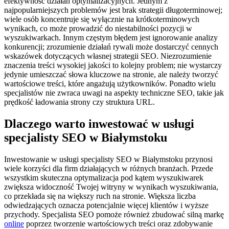
efektywność działań optymalizacyjnych. Jednym z
najpopularniejszych problemów jest brak strategii długoterminowej;
wiele osób koncentruje się wyłącznie na krótkoterminowych
wynikach, co może prowadzić do niestabilności pozycji w
wyszukiwarkach. Innym częstym błędem jest ignorowanie analizy
konkurencji; zrozumienie działań rywali może dostarczyć cennych
wskazówek dotyczących własnej strategii SEO. Niezrozumienie
znaczenia treści wysokiej jakości to kolejny problem; nie wystarczy
jedynie umieszczać słowa kluczowe na stronie, ale należy tworzyć
wartościowe treści, które angażują użytkowników. Ponadto wielu
specjalistów nie zwraca uwagi na aspekty techniczne SEO, takie jak
prędkość ładowania strony czy struktura URL.
Dlaczego warto inwestować w usługi
specjalisty SEO w Białymstoku
Inwestowanie w usługi specjalisty SEO w Białymstoku przynosi
wiele korzyści dla firm działających w różnych branżach. Przede
wszystkim skuteczna optymalizacja pod kątem wyszukiwarek
zwiększa widoczność Twojej witryny w wynikach wyszukiwania,
co przekłada się na większy ruch na stronie. Większa liczba
odwiedzających oznacza potencjalnie więcej klientów i wyższe
przychody. Specjalista SEO pomoże również zbudować silną markę
online
poprzez tworzenie wartościowych treści oraz zdobywanie