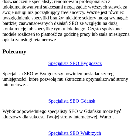
doświadczenie specjalisty; renomowani profesjonaliści z
udokumentowanymi sukcesami mogą żądać wyższych stawek za
swoje usługi niż początkujący freelancerzy. Ważne jest również
uwzględnienie specyfiki branży; niektóre sektory mogą wymagać
bardziej zaawansowanych działań SEO ze względu na dużą
konkurencję lub specyfikę rynku lokalnego. Często spotykane
modele rozliczeń to płatność za godzinę pracy lub stała miesięczna
opłata za usługi retainerowe.
Polecamy
Nawigacja
Specjalista SEO Bydgoszcz
wpisu
Specjalista SEO w Bydgoszczy powinien posiadać szereg
umiejętności, które pozwolą mu skutecznie optymalizować strony
internetowe…
Specjalista SEO Gdańsk
Wybór odpowiedniego specjalisty SEO w Gdańsku może być
kluczowy dla sukcesu Twojej strony internetowej. Warto…
Specjalista SEO Wałbrzych