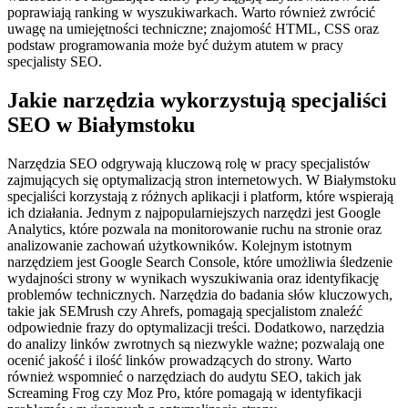
poprawiają ranking w wyszukiwarkach. Warto również zwrócić
uwagę na umiejętności techniczne; znajomość HTML, CSS oraz
podstaw programowania może być dużym atutem w pracy
specjalisty SEO.
Jakie narzędzia wykorzystują specjaliści
SEO w Białymstoku
Narzędzia SEO odgrywają kluczową rolę w pracy specjalistów
zajmujących się optymalizacją stron internetowych. W Białymstoku
specjaliści korzystają z różnych aplikacji i platform, które wspierają
ich działania. Jednym z najpopularniejszych narzędzi jest Google
Analytics, które pozwala na monitorowanie ruchu na stronie oraz
analizowanie zachowań użytkowników. Kolejnym istotnym
narzędziem jest Google Search Console, które umożliwia śledzenie
wydajności strony w wynikach wyszukiwania oraz identyfikację
problemów technicznych. Narzędzia do badania słów kluczowych,
takie jak SEMrush czy Ahrefs, pomagają specjalistom znaleźć
odpowiednie frazy do optymalizacji treści. Dodatkowo, narzędzia
do analizy linków zwrotnych są niezwykle ważne; pozwalają one
ocenić jakość i ilość linków prowadzących do strony. Warto
również wspomnieć o narzędziach do audytu SEO, takich jak
Screaming Frog czy Moz Pro, które pomagają w identyfikacji