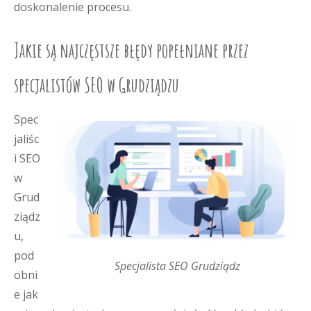
doskonalenie procesu.
Jakie są najczęstsze błędy popełniane przez
specjalistów SEO w Grudziądzu
Spec
jaliśc
i SEO
w
Grud
ziądz
u,
pod
Specjalista SEO Grudziądz
obni
e jak