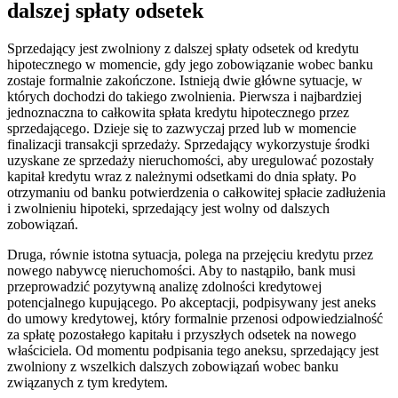
dalszej spłaty odsetek
Sprzedający jest zwolniony z dalszej spłaty odsetek od kredytu
hipotecznego w momencie, gdy jego zobowiązanie wobec banku
zostaje formalnie zakończone. Istnieją dwie główne sytuacje, w
których dochodzi do takiego zwolnienia. Pierwsza i najbardziej
jednoznaczna to całkowita spłata kredytu hipotecznego przez
sprzedającego. Dzieje się to zazwyczaj przed lub w momencie
finalizacji transakcji sprzedaży. Sprzedający wykorzystuje środki
uzyskane ze sprzedaży nieruchomości, aby uregulować pozostały
kapitał kredytu wraz z należnymi odsetkami do dnia spłaty. Po
otrzymaniu od banku potwierdzenia o całkowitej spłacie zadłużenia
i zwolnieniu hipoteki, sprzedający jest wolny od dalszych
zobowiązań.
Druga, równie istotna sytuacja, polega na przejęciu kredytu przez
nowego nabywcę nieruchomości. Aby to nastąpiło, bank musi
przeprowadzić pozytywną analizę zdolności kredytowej
potencjalnego kupującego. Po akceptacji, podpisywany jest aneks
do umowy kredytowej, który formalnie przenosi odpowiedzialność
za spłatę pozostałego kapitału i przyszłych odsetek na nowego
właściciela. Od momentu podpisania tego aneksu, sprzedający jest
zwolniony z wszelkich dalszych zobowiązań wobec banku
związanych z tym kredytem.