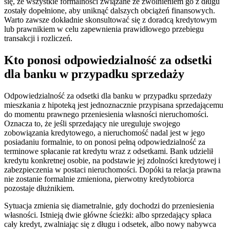
się, że wszystkie formalności związane ze zwolnieniem go z długu
zostały dopełnione, aby uniknąć dalszych obciążeń finansowych.
Warto zawsze dokładnie skonsultować się z doradcą kredytowym
lub prawnikiem w celu zapewnienia prawidłowego przebiegu
transakcji i rozliczeń.
Kto ponosi odpowiedzialność za odsetki
dla banku w przypadku sprzedaży
Odpowiedzialność za odsetki dla banku w przypadku sprzedaży
mieszkania z hipoteką jest jednoznacznie przypisana sprzedającemu
do momentu prawnego przeniesienia własności nieruchomości.
Oznacza to, że jeśli sprzedający nie ureguluje swojego
zobowiązania kredytowego, a nieruchomość nadal jest w jego
posiadaniu formalnie, to on ponosi pełną odpowiedzialność za
terminowe spłacanie rat kredytu wraz z odsetkami. Bank udzielił
kredytu konkretnej osobie, na podstawie jej zdolności kredytowej i
zabezpieczenia w postaci nieruchomości. Dopóki ta relacja prawna
nie zostanie formalnie zmieniona, pierwotny kredytobiorca
pozostaje dłużnikiem.
Sytuacja zmienia się diametralnie, gdy dochodzi do przeniesienia
własności. Istnieją dwie główne ścieżki: albo sprzedający spłaca
cały kredyt, zwalniając się z długu i odsetek, albo nowy nabywca