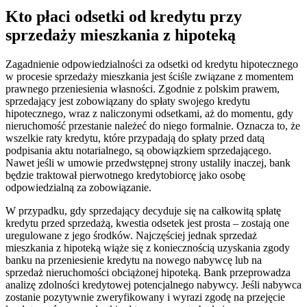
Kto płaci odsetki od kredytu przy
sprzedaży mieszkania z hipoteką
Zagadnienie odpowiedzialności za odsetki od kredytu hipotecznego
w procesie sprzedaży mieszkania jest ściśle związane z momentem
prawnego przeniesienia własności. Zgodnie z polskim prawem,
sprzedający jest zobowiązany do spłaty swojego kredytu
hipotecznego, wraz z naliczonymi odsetkami, aż do momentu, gdy
nieruchomość przestanie należeć do niego formalnie. Oznacza to, że
wszelkie raty kredytu, które przypadają do spłaty przed datą
podpisania aktu notarialnego, są obowiązkiem sprzedającego.
Nawet jeśli w umowie przedwstępnej strony ustaliły inaczej, bank
będzie traktował pierwotnego kredytobiorcę jako osobę
odpowiedzialną za zobowiązanie.
W przypadku, gdy sprzedający decyduje się na całkowitą spłatę
kredytu przed sprzedażą, kwestia odsetek jest prosta – zostają one
uregulowane z jego środków. Najczęściej jednak sprzedaż
mieszkania z hipoteką wiąże się z koniecznością uzyskania zgody
banku na przeniesienie kredytu na nowego nabywcę lub na
sprzedaż nieruchomości obciążonej hipoteką. Bank przeprowadza
analizę zdolności kredytowej potencjalnego nabywcy. Jeśli nabywca
zostanie pozytywnie zweryfikowany i wyrazi zgodę na przejęcie