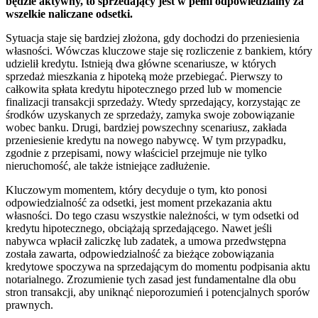
będzie aktywny, to sprzedający jest w pełni odpowiedzialny za
wszelkie naliczane odsetki.
Sytuacja staje się bardziej złożona, gdy dochodzi do przeniesienia
własności. Wówczas kluczowe staje się rozliczenie z bankiem, który
udzielił kredytu. Istnieją dwa główne scenariusze, w których
sprzedaż mieszkania z hipoteką może przebiegać. Pierwszy to
całkowita spłata kredytu hipotecznego przed lub w momencie
finalizacji transakcji sprzedaży. Wtedy sprzedający, korzystając ze
środków uzyskanych ze sprzedaży, zamyka swoje zobowiązanie
wobec banku. Drugi, bardziej powszechny scenariusz, zakłada
przeniesienie kredytu na nowego nabywcę. W tym przypadku,
zgodnie z przepisami, nowy właściciel przejmuje nie tylko
nieruchomość, ale także istniejące zadłużenie.
Kluczowym momentem, który decyduje o tym, kto ponosi
odpowiedzialność za odsetki, jest moment przekazania aktu
własności. Do tego czasu wszystkie należności, w tym odsetki od
kredytu hipotecznego, obciążają sprzedającego. Nawet jeśli
nabywca wpłacił zaliczkę lub zadatek, a umowa przedwstępna
została zawarta, odpowiedzialność za bieżące zobowiązania
kredytowe spoczywa na sprzedającym do momentu podpisania aktu
notarialnego. Zrozumienie tych zasad jest fundamentalne dla obu
stron transakcji, aby uniknąć nieporozumień i potencjalnych sporów
prawnych.