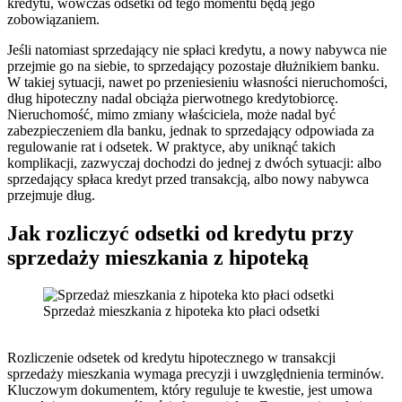
kredytu, wówczas odsetki od tego momentu będą jego
zobowiązaniem.
Jeśli natomiast sprzedający nie spłaci kredytu, a nowy nabywca nie
przejmie go na siebie, to sprzedający pozostaje dłużnikiem banku.
W takiej sytuacji, nawet po przeniesieniu własności nieruchomości,
dług hipoteczny nadal obciąża pierwotnego kredytobiorcę.
Nieruchomość, mimo zmiany właściciela, może nadal być
zabezpieczeniem dla banku, jednak to sprzedający odpowiada za
regulowanie rat i odsetek. W praktyce, aby uniknąć takich
komplikacji, zazwyczaj dochodzi do jednej z dwóch sytuacji: albo
sprzedający spłaca kredyt przed transakcją, albo nowy nabywca
przejmuje dług.
Jak rozliczyć odsetki od kredytu przy
sprzedaży mieszkania z hipoteką
Sprzedaż mieszkania z hipoteka kto płaci odsetki
Rozliczenie odsetek od kredytu hipotecznego w transakcji
sprzedaży mieszkania wymaga precyzji i uwzględnienia terminów.
Kluczowym dokumentem, który reguluje te kwestie, jest umowa