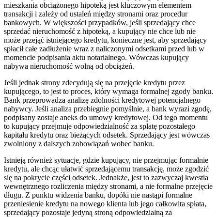
mieszkania obciążonego hipoteką jest kluczowym elementem
transakcji i zależy od ustaleń między stronami oraz procedur
bankowych. W większości przypadków, jeśli sprzedający chce
sprzedać nieruchomość z hipoteką, a kupujący nie chce lub nie
może przejąć istniejącego kredytu, konieczne jest, aby sprzedający
spłacił całe zadłużenie wraz z naliczonymi odsetkami przed lub w
momencie podpisania aktu notarialnego. Wówczas kupujący
nabywa nieruchomość wolną od obciążeń.
Jeśli jednak strony zdecydują się na przejęcie kredytu przez
kupującego, to jest to proces, który wymaga formalnej zgody banku.
Bank przeprowadza analizę zdolności kredytowej potencjalnego
nabywcy. Jeśli analiza przebiegnie pomyślnie, a bank wyrazi zgodę,
podpisany zostaje aneks do umowy kredytowej. Od tego momentu
to kupujący przejmuje odpowiedzialność za spłatę pozostałego
kapitału kredytu oraz bieżących odsetek. Sprzedający jest wówczas
zwolniony z dalszych zobowiązań wobec banku.
Istnieją również sytuacje, gdzie kupujący, nie przejmując formalnie
kredytu, ale chcąc ułatwić sprzedającemu transakcję, może zgodzić
się na pokrycie części odsetek. Jednakże, jest to zazwyczaj kwestia
wewnętrznego rozliczenia między stronami, a nie formalne przejęcie
długu. Z punktu widzenia banku, dopóki nie nastąpi formalne
przeniesienie kredytu na nowego klienta lub jego całkowita spłata,
sprzedający pozostaje jedyną stroną odpowiedzialną za