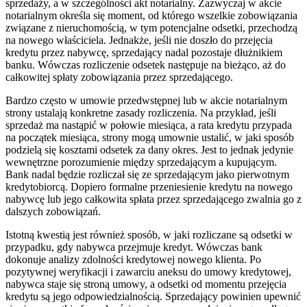
sprzedaży, a w szczególności akt notarialny. Zazwyczaj w akcie
notarialnym określa się moment, od którego wszelkie zobowiązania
związane z nieruchomością, w tym potencjalne odsetki, przechodzą
na nowego właściciela. Jednakże, jeśli nie doszło do przejęcia
kredytu przez nabywcę, sprzedający nadal pozostaje dłużnikiem
banku. Wówczas rozliczenie odsetek następuje na bieżąco, aż do
całkowitej spłaty zobowiązania przez sprzedającego.
Bardzo często w umowie przedwstępnej lub w akcie notarialnym
strony ustalają konkretne zasady rozliczenia. Na przykład, jeśli
sprzedaż ma nastąpić w połowie miesiąca, a rata kredytu przypada
na początek miesiąca, strony mogą umownie ustalić, w jaki sposób
podzielą się kosztami odsetek za dany okres. Jest to jednak jedynie
wewnętrzne porozumienie między sprzedającym a kupującym.
Bank nadal będzie rozliczał się ze sprzedającym jako pierwotnym
kredytobiorcą. Dopiero formalne przeniesienie kredytu na nowego
nabywcę lub jego całkowita spłata przez sprzedającego zwalnia go z
dalszych zobowiązań.
Istotną kwestią jest również sposób, w jaki rozliczane są odsetki w
przypadku, gdy nabywca przejmuje kredyt. Wówczas bank
dokonuje analizy zdolności kredytowej nowego klienta. Po
pozytywnej weryfikacji i zawarciu aneksu do umowy kredytowej,
nabywca staje się stroną umowy, a odsetki od momentu przejęcia
kredytu są jego odpowiedzialnością. Sprzedający powinien upewnić