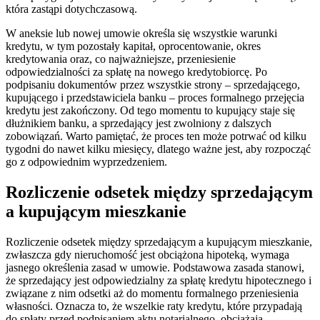
która zastąpi dotychczasową.
W aneksie lub nowej umowie określa się wszystkie warunki
kredytu, w tym pozostały kapitał, oprocentowanie, okres
kredytowania oraz, co najważniejsze, przeniesienie
odpowiedzialności za spłatę na nowego kredytobiorcę. Po
podpisaniu dokumentów przez wszystkie strony – sprzedającego,
kupującego i przedstawiciela banku – proces formalnego przejęcia
kredytu jest zakończony. Od tego momentu to kupujący staje się
dłużnikiem banku, a sprzedający jest zwolniony z dalszych
zobowiązań. Warto pamiętać, że proces ten może potrwać od kilku
tygodni do nawet kilku miesięcy, dlatego ważne jest, aby rozpocząć
go z odpowiednim wyprzedzeniem.
Rozliczenie odsetek między sprzedającym
a kupującym mieszkanie
Rozliczenie odsetek między sprzedającym a kupującym mieszkanie,
zwłaszcza gdy nieruchomość jest obciążona hipoteką, wymaga
jasnego określenia zasad w umowie. Podstawowa zasada stanowi,
że sprzedający jest odpowiedzialny za spłatę kredytu hipotecznego i
związane z nim odsetki aż do momentu formalnego przeniesienia
własności. Oznacza to, że wszelkie raty kredytu, które przypadają
do spłaty przed podpisaniem aktu notarialnego, obciążają