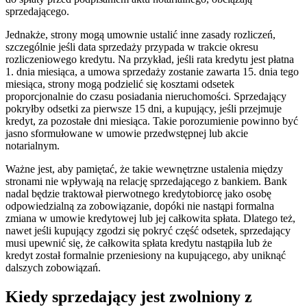
sprzedającego.
Jednakże, strony mogą umownie ustalić inne zasady rozliczeń,
szczególnie jeśli data sprzedaży przypada w trakcie okresu
rozliczeniowego kredytu. Na przykład, jeśli rata kredytu jest płatna
1. dnia miesiąca, a umowa sprzedaży zostanie zawarta 15. dnia tego
miesiąca, strony mogą podzielić się kosztami odsetek
proporcjonalnie do czasu posiadania nieruchomości. Sprzedający
pokryłby odsetki za pierwsze 15 dni, a kupujący, jeśli przejmuje
kredyt, za pozostałe dni miesiąca. Takie porozumienie powinno być
jasno sformułowane w umowie przedwstępnej lub akcie
notarialnym.
Ważne jest, aby pamiętać, że takie wewnętrzne ustalenia między
stronami nie wpływają na relację sprzedającego z bankiem. Bank
nadal będzie traktował pierwotnego kredytobiorcę jako osobę
odpowiedzialną za zobowiązanie, dopóki nie nastąpi formalna
zmiana w umowie kredytowej lub jej całkowita spłata. Dlatego też,
nawet jeśli kupujący zgodzi się pokryć część odsetek, sprzedający
musi upewnić się, że całkowita spłata kredytu nastąpiła lub że
kredyt został formalnie przeniesiony na kupującego, aby uniknąć
dalszych zobowiązań.
Kiedy sprzedający jest zwolniony z