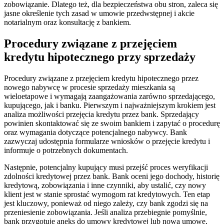
zobowiązanie. Dlatego też, dla bezpieczeństwa obu stron, zaleca się
jasne określenie tych zasad w umowie przedwstępnej i akcie
notarialnym oraz konsultację z bankiem.
Procedury związane z przejęciem
kredytu hipotecznego przy sprzedaży
Procedury związane z przejęciem kredytu hipotecznego przez
nowego nabywcę w procesie sprzedaży mieszkania są
wieloetapowe i wymagają zaangażowania zarówno sprzedającego,
kupującego, jak i banku. Pierwszym i najważniejszym krokiem jest
analiza możliwości przejęcia kredytu przez bank. Sprzedający
powinien skontaktować się ze swoim bankiem i zapytać o procedurę
oraz wymagania dotyczące potencjalnego nabywcy. Bank
zazwyczaj udostępnia formularze wniosków o przejęcie kredytu i
informuje o potrzebnych dokumentach.
Następnie, potencjalny kupujący musi przejść proces weryfikacji
zdolności kredytowej przez bank. Bank oceni jego dochody, historię
kredytową, zobowiązania i inne czynniki, aby ustalić, czy nowy
klient jest w stanie sprostać wymogom rat kredytowych. Ten etap
jest kluczowy, ponieważ od niego zależy, czy bank zgodzi się na
przeniesienie zobowiązania. Jeśli analiza przebiegnie pomyślnie,
bank przygotuje aneks do umowy kredytowej lub nową umowę,