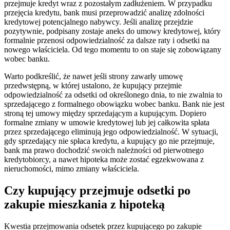
przejmuje kredyt wraz z pozostałym zadłużeniem. W przypadku
przejęcia kredytu, bank musi przeprowadzić analizę zdolności
kredytowej potencjalnego nabywcy. Jeśli analizę przejdzie
pozytywnie, podpisany zostaje aneks do umowy kredytowej, który
formalnie przenosi odpowiedzialność za dalsze raty i odsetki na
nowego właściciela. Od tego momentu to on staje się zobowiązany
wobec banku.
Warto podkreślić, że nawet jeśli strony zawarły umowę
przedwstępną, w której ustalono, że kupujący przejmie
odpowiedzialność za odsetki od określonego dnia, to nie zwalnia to
sprzedającego z formalnego obowiązku wobec banku. Bank nie jest
stroną tej umowy między sprzedającym a kupującym. Dopiero
formalne zmiany w umowie kredytowej lub jej całkowita spłata
przez sprzedającego eliminują jego odpowiedzialność. W sytuacji,
gdy sprzedający nie spłaca kredytu, a kupujący go nie przejmuje,
bank ma prawo dochodzić swoich należności od pierwotnego
kredytobiorcy, a nawet hipoteka może zostać egzekwowana z
nieruchomości, mimo zmiany właściciela.
Czy kupujący przejmuje odsetki po
zakupie mieszkania z hipoteką
Kwestia przejmowania odsetek przez kupującego po zakupie