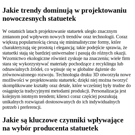
Jakie trendy dominują w projektowaniu
nowoczesnych statuetek
W ostatnich latach projektowanie statuetek uległo znacznym
zmianom pod wpływem nowych trendów oraz technologii. Coraz
większą popularnością cieszą się minimalistyczne formy, które
charakteryzują się prostotą i elegancją; takie podejście sprawia, że
statuetki stają się bardziej uniwersalne i pasują do różnych okazji.
Wzornictwo ekologiczne również zyskuje na znaczeniu; wiele firm
stara się wykorzystywać materiały pochodzące z recyklingu lub
odnawialnych źródeł, co wpisuje się w globalne dążenie do
zrównoważonego rozwoju. Technologia druku 3D otworzyła nowe
możliwości w projektowaniu statuetek; dzięki niej można tworzyć
skomplikowane kształty oraz detale, które wcześniej były trudne do
osiągnięcia tradycyjnymi metodami produkcji. Personalizacja jest
kolejnym istotnym trendem; klienci coraz częściej poszukują
unikalnych rozwiązań dostosowanych do ich indywidualnych
potrzeb i preferencji.
Jakie są kluczowe czynniki wpływające
na wybór producenta statuetek