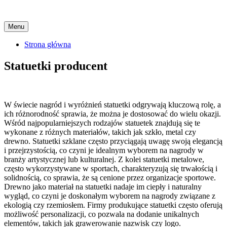
Skip
Menu
to
content
Strona główna
Statuetki producent
W świecie nagród i wyróżnień statuetki odgrywają kluczową rolę, a
ich różnorodność sprawia, że można je dostosować do wielu okazji.
Wśród najpopularniejszych rodzajów statuetek znajdują się te
wykonane z różnych materiałów, takich jak szkło, metal czy
drewno. Statuetki szklane często przyciągają uwagę swoją elegancją
i przejrzystością, co czyni je idealnym wyborem na nagrody w
branży artystycznej lub kulturalnej. Z kolei statuetki metalowe,
często wykorzystywane w sportach, charakteryzują się trwałością i
solidnością, co sprawia, że są cenione przez organizacje sportowe.
Drewno jako materiał na statuetki nadaje im ciepły i naturalny
wygląd, co czyni je doskonałym wyborem na nagrody związane z
ekologią czy rzemiosłem. Firmy produkujące statuetki często oferują
możliwość personalizacji, co pozwala na dodanie unikalnych
elementów, takich jak grawerowanie nazwisk czy logo.