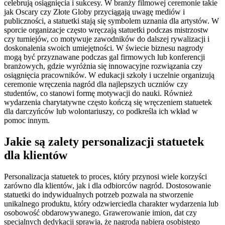
celebrują osiągnięcia i sukcesy. W branży filmowej ceremonie takie
jak Oscary czy Złote Globy przyciągają uwagę mediów i
publiczności, a statuetki stają się symbolem uznania dla artystów. W
sporcie organizacje często wręczają statuetki podczas mistrzostw
czy turniejów, co motywuje zawodników do dalszej rywalizacji i
doskonalenia swoich umiejętności. W świecie biznesu nagrody
mogą być przyznawane podczas gal firmowych lub konferencji
branżowych, gdzie wyróżnia się innowacyjne rozwiązania czy
osiągnięcia pracowników. W edukacji szkoły i uczelnie organizują
ceremonie wręczenia nagród dla najlepszych uczniów czy
studentów, co stanowi formę motywacji do nauki. Również
wydarzenia charytatywne często kończą się wręczeniem statuetek
dla darczyńców lub wolontariuszy, co podkreśla ich wkład w
pomoc innym.
Jakie są zalety personalizacji statuetek
dla klientów
Personalizacja statuetek to proces, który przynosi wiele korzyści
zarówno dla klientów, jak i dla odbiorców nagród. Dostosowanie
statuetki do indywidualnych potrzeb pozwala na stworzenie
unikalnego produktu, który odzwierciedla charakter wydarzenia lub
osobowość obdarowywanego. Grawerowanie imion, dat czy
specjalnych dedykacji sprawia, że nagroda nabiera osobistego