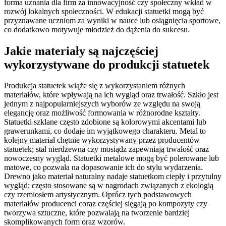
forma uznania dla firm za innowacyjność czy społeczny wkład w
rozwój lokalnych społeczności. W edukacji statuetki mogą być
przyznawane uczniom za wyniki w nauce lub osiągnięcia sportowe,
co dodatkowo motywuje młodzież do dążenia do sukcesu.
Jakie materiały są najczęściej
wykorzystywane do produkcji statuetek
Produkcja statuetek wiąże się z wykorzystaniem różnych
materiałów, które wpływają na ich wygląd oraz trwałość. Szkło jest
jednym z najpopularniejszych wyborów ze względu na swoją
elegancję oraz możliwość formowania w różnorodne kształty.
Statuetki szklane często zdobione są kolorowymi akcentami lub
grawerunkami, co dodaje im wyjątkowego charakteru. Metal to
kolejny materiał chętnie wykorzystywany przez producentów
statuetek; stal nierdzewna czy mosiądz zapewniają trwałość oraz
nowoczesny wygląd. Statuetki metalowe mogą być polerowane lub
matowe, co pozwala na dopasowanie ich do stylu wydarzenia.
Drewno jako materiał naturalny nadaje statuetkom ciepły i przytulny
wygląd; często stosowane są w nagrodach związanych z ekologią
czy rzemiosłem artystycznym. Oprócz tych podstawowych
materiałów producenci coraz częściej sięgają po kompozyty czy
tworzywa sztuczne, które pozwalają na tworzenie bardziej
skomplikowanych form oraz wzorów.