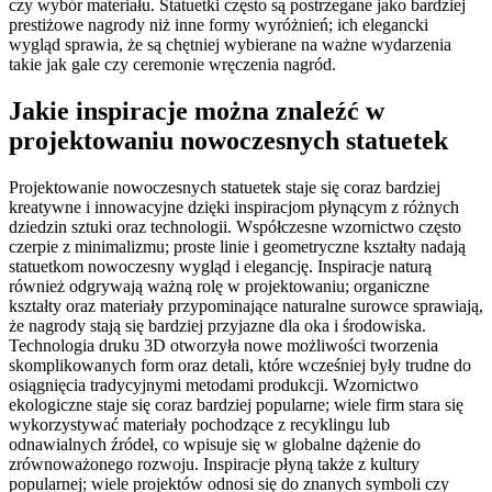
czy wybór materiału. Statuetki często są postrzegane jako bardziej
prestiżowe nagrody niż inne formy wyróżnień; ich elegancki
wygląd sprawia, że są chętniej wybierane na ważne wydarzenia
takie jak gale czy ceremonie wręczenia nagród.
Jakie inspiracje można znaleźć w
projektowaniu nowoczesnych statuetek
Projektowanie nowoczesnych statuetek staje się coraz bardziej
kreatywne i innowacyjne dzięki inspiracjom płynącym z różnych
dziedzin sztuki oraz technologii. Współczesne wzornictwo często
czerpie z minimalizmu; proste linie i geometryczne kształty nadają
statuetkom nowoczesny wygląd i elegancję. Inspiracje naturą
również odgrywają ważną rolę w projektowaniu; organiczne
kształty oraz materiały przypominające naturalne surowce sprawiają,
że nagrody stają się bardziej przyjazne dla oka i środowiska.
Technologia druku 3D otworzyła nowe możliwości tworzenia
skomplikowanych form oraz detali, które wcześniej były trudne do
osiągnięcia tradycyjnymi metodami produkcji. Wzornictwo
ekologiczne staje się coraz bardziej popularne; wiele firm stara się
wykorzystywać materiały pochodzące z recyklingu lub
odnawialnych źródeł, co wpisuje się w globalne dążenie do
zrównoważonego rozwoju. Inspiracje płyną także z kultury
popularnej; wiele projektów odnosi się do znanych symboli czy