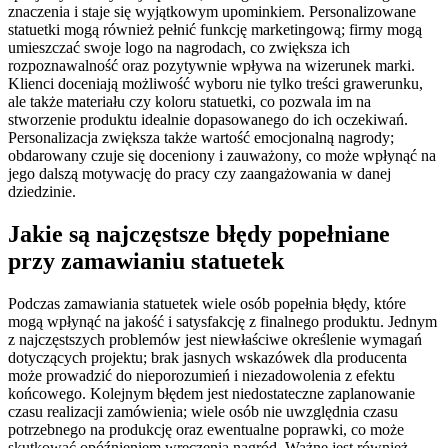
znaczenia i staje się wyjątkowym upominkiem. Personalizowane
statuetki mogą również pełnić funkcję marketingową; firmy mogą
umieszczać swoje logo na nagrodach, co zwiększa ich
rozpoznawalność oraz pozytywnie wpływa na wizerunek marki.
Klienci doceniają możliwość wyboru nie tylko treści grawerunku,
ale także materiału czy koloru statuetki, co pozwala im na
stworzenie produktu idealnie dopasowanego do ich oczekiwań.
Personalizacja zwiększa także wartość emocjonalną nagrody;
obdarowany czuje się doceniony i zauważony, co może wpłynąć na
jego dalszą motywację do pracy czy zaangażowania w danej
dziedzinie.
Jakie są najczęstsze błędy popełniane
przy zamawianiu statuetek
Podczas zamawiania statuetek wiele osób popełnia błędy, które
mogą wpłynąć na jakość i satysfakcję z finalnego produktu. Jednym
z najczęstszych problemów jest niewłaściwe określenie wymagań
dotyczących projektu; brak jasnych wskazówek dla producenta
może prowadzić do nieporozumień i niezadowolenia z efektu
końcowego. Kolejnym błędem jest niedostateczne zaplanowanie
czasu realizacji zamówienia; wiele osób nie uwzględnia czasu
potrzebnego na produkcję oraz ewentualne poprawki, co może
skutkować opóźnieniem wręczenia nagród. Ważne jest również