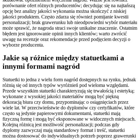
porównanie ofert różnych producentów; decydując się na najtańszą
opcję bez analizy jakości wykonania można skończyć z niskiej
jakości produktem. Często zdarza się również pomijanie kwestii
personalizacji; brak grawerunku lub nieodpowiedni wybór materiału
może sprawić, że nagroda straci swoje unikalne znaczenie. Ostatnim
błędem jest ignorowanie opinii innych klientów; warto zwrócić
uwagę na recenzje oraz rekomendacje przed podjęciem decyzji o
wyborze producenta.
Jakie są różnice między statuetkami a
innymi formami nagród
Statuetki to jedna z wielu form nagród dostępnych na rynku, jednak
różnią się od innych typów wyróżnień pod wieloma względami.
Przede wszystkim statuetki charakteryzują się trwałością i estetyką;
wykonane z wysokiej jakości materiałów mogą być piękną
dekoracją biura czy domu, przypominając o osiągnięciach przez
wiele lat. W przeciwieństwie do dyplomów czy certyfikatów, które
często są jedynie papierowymi dokumentami, statuetki mają
fizyczną formę i mogą być eksponowane w widocznych miejscach.
Kolejną różnicą jest możliwość personalizacji; podczas gdy
dyplomy zazwyczaj mają standardowy format i treść, statuetki
można dostosować do indywidualnych potrzeb poprzez grawerunki