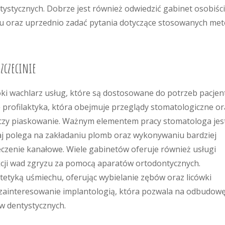
stycznych. Dobrze jest również odwiedzić gabinet osobiści
cu oraz uprzednio zadać pytania dotyczące stosowanych me
zczecinie
oki wachlarz usług, które są dostosowane do potrzeb pacjen
profilaktyka, która obejmuje przeglądy stomatologiczne or
ng czy piaskowanie. Ważnym elementem pracy stomatologa jes
zaj polega na zakładaniu plomb oraz wykonywaniu bardziej
eczenie kanałowe. Wiele gabinetów oferuje również usługi
cji wad zgryzu za pomocą aparatów ortodontycznych.
etyką uśmiechu, oferując wybielanie zębów oraz licówki
 zainteresowanie implantologią, która pozwala na odbudow
w dentystycznych.