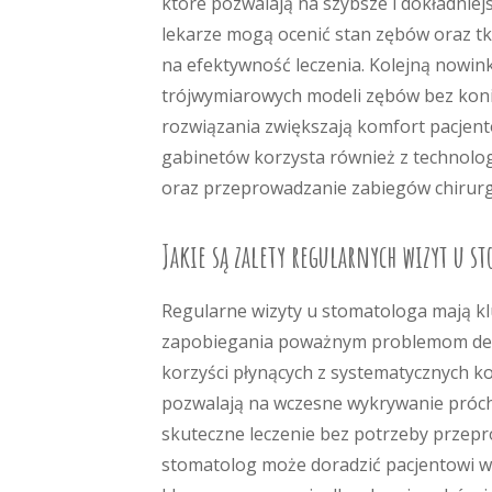
które pozwalają na szybsze i dokładnie
lekarze mogą ocenić stan zębów oraz tk
na efektywność leczenia. Kolejną nowin
trójwymiarowych modeli zębów bez koni
rozwiązania zwiększają komfort pacjen
gabinetów korzysta również z technolog
oraz przeprowadzanie zabiegów chirurg
Jakie są zalety regularnych wizyt u s
Regularne wizyty u stomatologa mają kl
zapobiegania poważnym problemom denty
korzyści płynących z systematycznych k
pozwalają na wczesne wykrywanie próchn
skuteczne leczenie bez potrzeby przep
stomatolog może doradzić pacjentowi w 