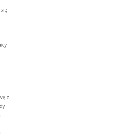
się
icy
wę z
ądy
a
a