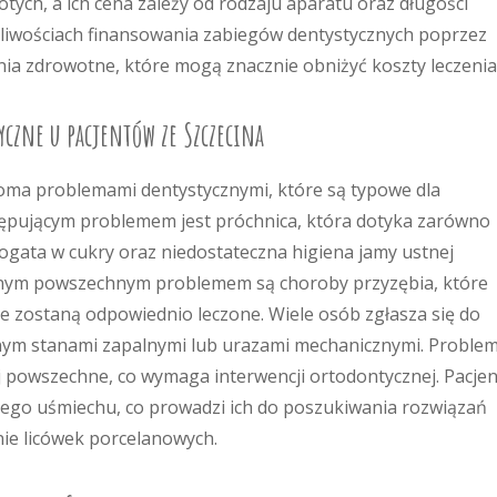
łotych, a ich cena zależy od rodzaju aparatu oraz długości
żliwościach finansowania zabiegów dentystycznych poprzez
ia zdrowotne, które mogą znacznie obniżyć koszty leczenia
yczne u pacjentów ze Szczecina
eloma problemami dentystycznymi, które są typowe dla
tępującym problemem jest próchnica, która dotyka zarówno
 bogata w cukry oraz niedostateczna higiena jamy ustnej
ejnym powszechnym problemem są choroby przyzębia, które
ie zostaną odpowiednio leczone. Wiele osób zgłasza się do
m stanami zapalnymi lub urazami mechanicznymi. Problem
j powszechne, co wymaga interwencji ortodontycznej. Pacjen
ojego uśmiechu, co prowadzi ich do poszukiwania rozwiązań
nie licówek porcelanowych.