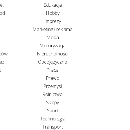
Edukacja
e,
Hobby
tod
Imprezy
Marketing i reklama
Moda
Motoryzacja
Nieruchomości
tów.
Obcojęzyczne
az
Praca
t
Prawo
Przemysł
Rolnictwo
Sklepy
Sport
ę
Technologia
Transport