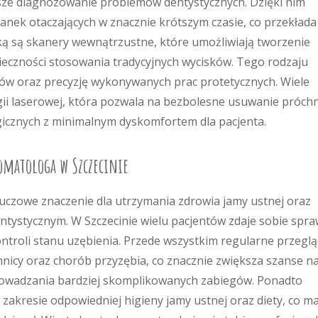
jsze diagnozowanie problemów dentystycznych. Dzięki nim
anek otaczających w znacznie krótszym czasie, co przekłada 
ką są skanery wewnątrzustne, które umożliwiają tworzenie
eczności stosowania tradycyjnych wycisków. Tego rodzaju
tów oraz precyzję wykonywanych prac protetycznych. Wiele
ii laserowej, która pozwala na bezbolesne usuwanie próchn
icznych z minimalnym dyskomfortem dla pacjenta.
tomatologa w Szczecinie
uczowe znaczenie dla utrzymania zdrowia jamy ustnej oraz
stycznym. W Szczecinie wielu pacjentów zdaje sobie spra
ontroli stanu uzębienia. Przede wszystkim regularne przegl
icy oraz chorób przyzębia, co znacznie zwiększa szanse n
rowadzania bardziej skomplikowanych zabiegów. Ponadto
zakresie odpowiedniej higieny jamy ustnej oraz diety, co m