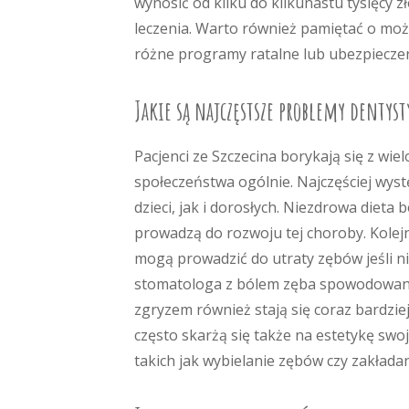
wynosić od kilku do kilkunastu tysięcy z
leczenia. Warto również pamiętać o mo
różne programy ratalne lub ubezpieczen
Jakie są najczęstsze problemy dentyst
Pacjenci ze Szczecina borykają się z wi
społeczeństwa ogólnie. Najczęściej wys
dzieci, jak i dorosłych. Niezdrowa dieta
prowadzą do rozwoju tej choroby. Kol
mogą prowadzić do utraty zębów jeśli n
stomatologa z bólem zęba spowodowany
zgryzem również stają się coraz bardzie
często skarżą się także na estetykę sw
takich jak wybielanie zębów czy zakłada