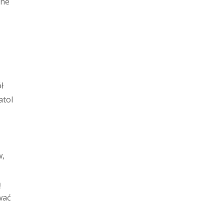
lne
ł
atol
w,
ą
wać