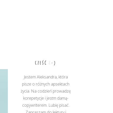
CZEŚĆ :-)
Jestem Aleksandra, która
pisze o różnych apsektach
życia. Na codzień prowadzę
korepetycje i jestm damą-
copywriterem. Lubię pisać.
Zapraszam do lektury i