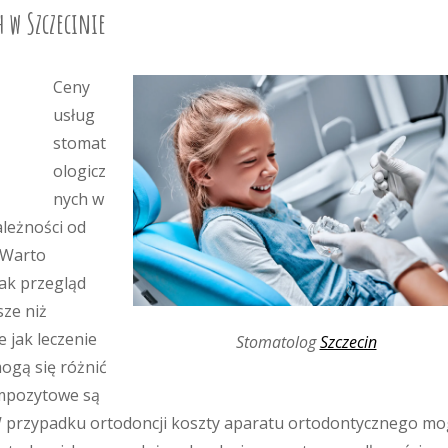
h w Szczecinie
Ceny
usług
stomat
ologicz
nych w
ależności od
 Warto
jak przegląd
sze niż
 jak leczenie
Stomatolog
Szczecin
ogą się różnić
ompozytowe są
W przypadku ortodoncji koszty aparatu ortodontycznego m