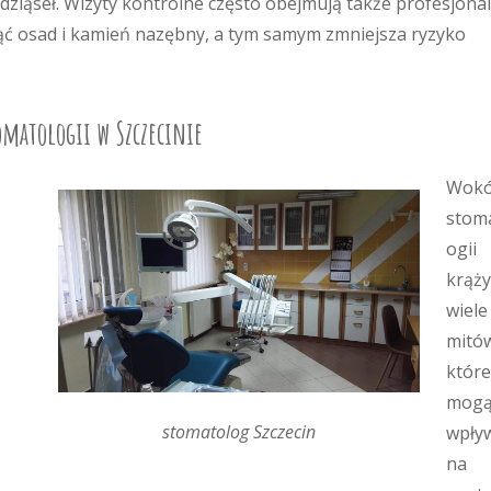
dziąseł. Wizyty kontrolne często obejmują także profesjona
ć osad i kamień nazębny, a tym samym zmniejsza ryzyko
tomatologii w Szczecinie
Wokó
stom
ogii
krąży
wiele
mitó
które
mog
stomatolog Szczecin
wpły
na