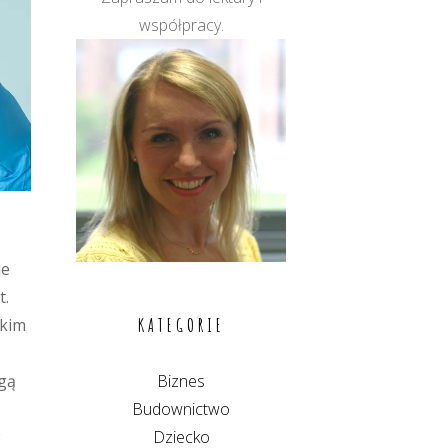
współpracy.
je
t.
KATEGORIE
tkim
Biznes
gą
Budownictwo
Dziecko