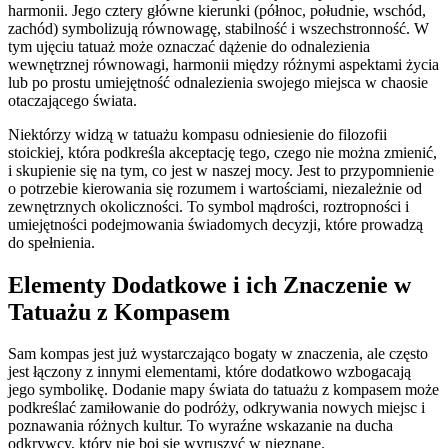
harmonii. Jego cztery główne kierunki (północ, południe, wschód,
zachód) symbolizują równowagę, stabilność i wszechstronność. W
tym ujęciu tatuaż może oznaczać dążenie do odnalezienia
wewnętrznej równowagi, harmonii między różnymi aspektami życia
lub po prostu umiejętność odnalezienia swojego miejsca w chaosie
otaczającego świata.
Niektórzy widzą w tatuażu kompasu odniesienie do filozofii
stoickiej, która podkreśla akceptację tego, czego nie można zmienić,
i skupienie się na tym, co jest w naszej mocy. Jest to przypomnienie
o potrzebie kierowania się rozumem i wartościami, niezależnie od
zewnętrznych okoliczności. To symbol mądrości, roztropności i
umiejętności podejmowania świadomych decyzji, które prowadzą
do spełnienia.
Elementy Dodatkowe i ich Znaczenie w
Tatuażu z Kompasem
Sam kompas jest już wystarczająco bogaty w znaczenia, ale często
jest łączony z innymi elementami, które dodatkowo wzbogacają
jego symbolikę. Dodanie mapy świata do tatuażu z kompasem może
podkreślać zamiłowanie do podróży, odkrywania nowych miejsc i
poznawania różnych kultur. To wyraźne wskazanie na ducha
odkrywcy, który nie boi się wyruszyć w nieznane.