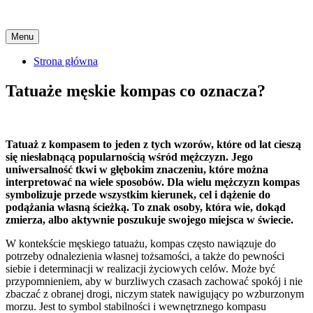
Skip
Menu
to
content
Strona główna
Tatuaże męskie kompas co oznacza?
Tatuaż z kompasem to jeden z tych wzorów, które od lat cieszą
się niesłabnącą popularnością wśród mężczyzn. Jego
uniwersalność tkwi w głębokim znaczeniu, które można
interpretować na wiele sposobów. Dla wielu mężczyzn kompas
symbolizuje przede wszystkim kierunek, cel i dążenie do
podążania własną ścieżką. To znak osoby, która wie, dokąd
zmierza, albo aktywnie poszukuje swojego miejsca w świecie.
W kontekście męskiego tatuażu, kompas często nawiązuje do
potrzeby odnalezienia własnej tożsamości, a także do pewności
siebie i determinacji w realizacji życiowych celów. Może być
przypomnieniem, aby w burzliwych czasach zachować spokój i nie
zbaczać z obranej drogi, niczym statek nawigujący po wzburzonym
morzu. Jest to symbol stabilności i wewnętrznego kompasu