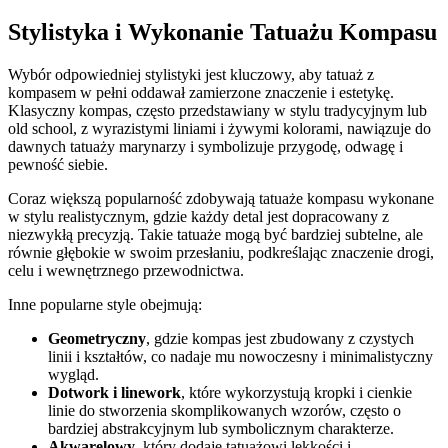
Stylistyka i Wykonanie Tatuażu Kompasu
Wybór odpowiedniej stylistyki jest kluczowy, aby tatuaż z
kompasem w pełni oddawał zamierzone znaczenie i estetykę.
Klasyczny kompas, często przedstawiany w stylu tradycyjnym lub
old school, z wyrazistymi liniami i żywymi kolorami, nawiązuje do
dawnych tatuaży marynarzy i symbolizuje przygodę, odwagę i
pewność siebie.
Coraz większą popularność zdobywają tatuaże kompasu wykonane
w stylu realistycznym, gdzie każdy detal jest dopracowany z
niezwykłą precyzją. Takie tatuaże mogą być bardziej subtelne, ale
równie głębokie w swoim przesłaniu, podkreślając znaczenie drogi,
celu i wewnętrznego przewodnictwa.
Inne popularne style obejmują:
Geometryczny
, gdzie kompas jest zbudowany z czystych
linii i kształtów, co nadaje mu nowoczesny i minimalistyczny
wygląd.
Dotwork i linework
, które wykorzystują kropki i cienkie
linie do stworzenia skomplikowanych wzorów, często o
bardziej abstrakcyjnym lub symbolicznym charakterze.
Akwarelowy
, który dodaje tatuażowi lekkości i