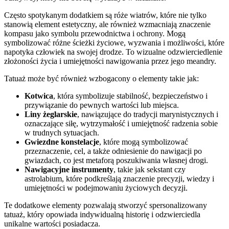
Często spotykanym dodatkiem są róże wiatrów, które nie tylko
stanowią element estetyczny, ale również wzmacniają znaczenie
kompasu jako symbolu przewodnictwa i ochrony. Mogą
symbolizować różne ścieżki życiowe, wyzwania i możliwości, które
napotyka człowiek na swojej drodze. To wizualne odzwierciedlenie
złożoności życia i umiejętności nawigowania przez jego meandry.
Tatuaż może być również wzbogacony o elementy takie jak:
Kotwica
, która symbolizuje stabilność, bezpieczeństwo i
przywiązanie do pewnych wartości lub miejsca.
Liny żeglarskie
, nawiązujące do tradycji marynistycznych i
oznaczające siłę, wytrzymałość i umiejętność radzenia sobie
w trudnych sytuacjach.
Gwiezdne konstelacje
, które mogą symbolizować
przeznaczenie, cel, a także odniesienie do nawigacji po
gwiazdach, co jest metaforą poszukiwania własnej drogi.
Nawigacyjne instrumenty
, takie jak sekstant czy
astrolabium, które podkreślają znaczenie precyzji, wiedzy i
umiejętności w podejmowaniu życiowych decyzji.
Te dodatkowe elementy pozwalają stworzyć spersonalizowany
tatuaż, który opowiada indywidualną historię i odzwierciedla
unikalne wartości posiadacza.