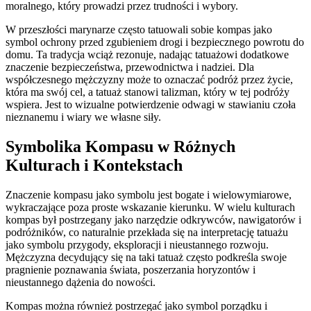
moralnego, który prowadzi przez trudności i wybory.
W przeszłości marynarze często tatuowali sobie kompas jako
symbol ochrony przed zgubieniem drogi i bezpiecznego powrotu do
domu. Ta tradycja wciąż rezonuje, nadając tatuażowi dodatkowe
znaczenie bezpieczeństwa, przewodnictwa i nadziei. Dla
współczesnego mężczyzny może to oznaczać podróż przez życie,
która ma swój cel, a tatuaż stanowi talizman, który w tej podróży
wspiera. Jest to wizualne potwierdzenie odwagi w stawianiu czoła
nieznanemu i wiary we własne siły.
Symbolika Kompasu w Różnych
Kulturach i Kontekstach
Znaczenie kompasu jako symbolu jest bogate i wielowymiarowe,
wykraczające poza proste wskazanie kierunku. W wielu kulturach
kompas był postrzegany jako narzędzie odkrywców, nawigatorów i
podróżników, co naturalnie przekłada się na interpretację tatuażu
jako symbolu przygody, eksploracji i nieustannego rozwoju.
Mężczyzna decydujący się na taki tatuaż często podkreśla swoje
pragnienie poznawania świata, poszerzania horyzontów i
nieustannego dążenia do nowości.
Kompas można również postrzegać jako symbol porządku i