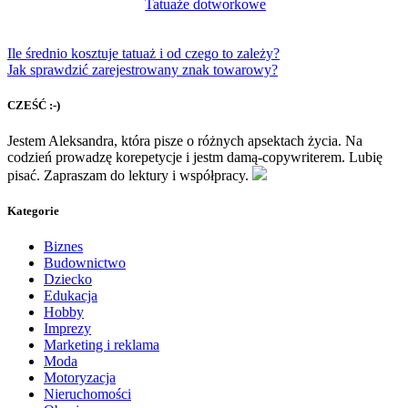
Tatuaże dotworkowe
Ile średnio kosztuje tatuaż i od czego to zależy?
Jak sprawdzić zarejestrowany znak towarowy?
CZEŚĆ :-)
Jestem Aleksandra, która pisze o różnych apsektach życia. Na
codzień prowadzę korepetycje i jestm damą-copywriterem. Lubię
pisać. Zapraszam do lektury i współpracy.
Kategorie
Biznes
Budownictwo
Dziecko
Edukacja
Hobby
Imprezy
Marketing i reklama
Moda
Motoryzacja
Nieruchomości