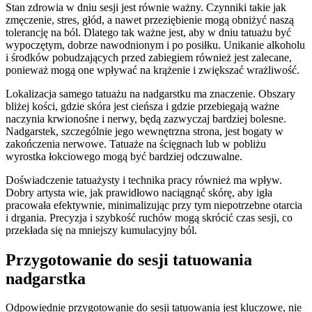
Stan zdrowia w dniu sesji jest równie ważny. Czynniki takie jak
zmęczenie, stres, głód, a nawet przeziębienie mogą obniżyć naszą
tolerancję na ból. Dlatego tak ważne jest, aby w dniu tatuażu być
wypoczętym, dobrze nawodnionym i po posiłku. Unikanie alkoholu
i środków pobudzających przed zabiegiem również jest zalecane,
ponieważ mogą one wpływać na krążenie i zwiększać wrażliwość.
Lokalizacja samego tatuażu na nadgarstku ma znaczenie. Obszary
bliżej kości, gdzie skóra jest cieńsza i gdzie przebiegają ważne
naczynia krwionośne i nerwy, będą zazwyczaj bardziej bolesne.
Nadgarstek, szczególnie jego wewnętrzna strona, jest bogaty w
zakończenia nerwowe. Tatuaże na ścięgnach lub w pobliżu
wyrostka łokciowego mogą być bardziej odczuwalne.
Doświadczenie tatuażysty i technika pracy również ma wpływ.
Dobry artysta wie, jak prawidłowo naciągnąć skórę, aby igła
pracowała efektywnie, minimalizując przy tym niepotrzebne otarcia
i drgania. Precyzja i szybkość ruchów mogą skrócić czas sesji, co
przekłada się na mniejszy kumulacyjny ból.
Przygotowanie do sesji tatuowania
nadgarstka
Odpowiednie przygotowanie do sesji tatuowania jest kluczowe, nie