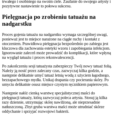
trwałego i osobistego na swoim ciele. Zaufanie do swojego artysty i
pozytywne nastawienie to połowa sukcesu.
Pielęgnacja po zrobieniu tatuażu na
nadgarstku
Proces gojenia tatuażu na nadgarstku wymaga szczególnej uwagi,
ponieważ jest to miejsce narażone na ciągłe ruchy i kontakt z
otoczeniem. Prawidłowa pielęgnacja bezpośrednio po zabiegu jest
kluczowa dla zachowania estetyki wzoru i zapobiegania infekcjom.
Ignorowanie zaleceń może prowadzić do komplikacji, które wpłyną
na wygląd tatuażu i proces rekonwalescencji.
Po zakończeniu sesji tatuażysta zabezpieczy Twój nowy tatuaż folią.
Należy ją nosić przez zalecany czas, zazwyczaj kilka godzin, a
następnie delikatnie umyć tatuaż letnią wodą z użyciem łagodnego,
bezzapachowego mydła. Unikaj drapania czy pocierania skóry. Po
umyciu delikatnie osusz miejsce czystym ręcznikiem papierowym.
Następnie nałóż cienką warstwę specjalistycznej maści do
pielęgnacji tatuaży, którą zazwyczaj poleca artysta. Stosuj ją kilka
razy dziennie, utrzymując skórę nawilżoną, ale nieprzesadnie
natłuszczoną. Zbyt gruba warstwa maści może utrudniać skórze
oddychanie i sprzyjać rozwojowi bakterii.