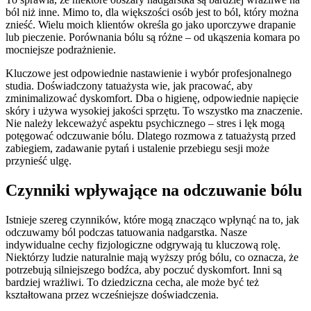
ból niż inne. Mimo to, dla większości osób jest to ból, który można
znieść. Wielu moich klientów określa go jako uporczywe drapanie
lub pieczenie. Porównania bólu są różne – od ukąszenia komara po
mocniejsze podrażnienie.
Kluczowe jest odpowiednie nastawienie i wybór profesjonalnego
studia. Doświadczony tatuażysta wie, jak pracować, aby
zminimalizować dyskomfort. Dba o higienę, odpowiednie napięcie
skóry i używa wysokiej jakości sprzętu. To wszystko ma znaczenie.
Nie należy lekceważyć aspektu psychicznego – stres i lęk mogą
potęgować odczuwanie bólu. Dlatego rozmowa z tatuażystą przed
zabiegiem, zadawanie pytań i ustalenie przebiegu sesji może
przynieść ulgę.
Czynniki wpływające na odczuwanie bólu
Istnieje szereg czynników, które mogą znacząco wpłynąć na to, jak
odczuwamy ból podczas tatuowania nadgarstka. Nasze
indywidualne cechy fizjologiczne odgrywają tu kluczową rolę.
Niektórzy ludzie naturalnie mają wyższy próg bólu, co oznacza, że
potrzebują silniejszego bodźca, aby poczuć dyskomfort. Inni są
bardziej wrażliwi. To dziedziczna cecha, ale może być też
kształtowana przez wcześniejsze doświadczenia.