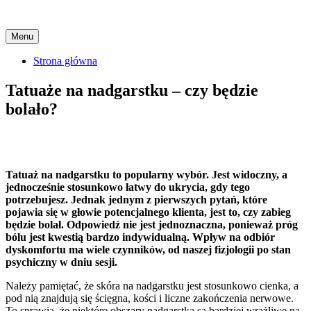
Skip
Menu
to
content
Strona główna
Tatuaże na nadgarstku – czy będzie
bolało?
Tatuaż na nadgarstku to popularny wybór. Jest widoczny, a
jednocześnie stosunkowo łatwy do ukrycia, gdy tego
potrzebujesz. Jednak jednym z pierwszych pytań, które
pojawia się w głowie potencjalnego klienta, jest to, czy zabieg
będzie bolał. Odpowiedź nie jest jednoznaczna, ponieważ próg
bólu jest kwestią bardzo indywidualną. Wpływ na odbiór
dyskomfortu ma wiele czynników, od naszej fizjologii po stan
psychiczny w dniu sesji.
Należy pamiętać, że skóra na nadgarstku jest stosunkowo cienka, a
pod nią znajdują się ścięgna, kości i liczne zakończenia nerwowe.
To sprawia, że niektóre obszary nadgarstka są bardziej wrażliwe na