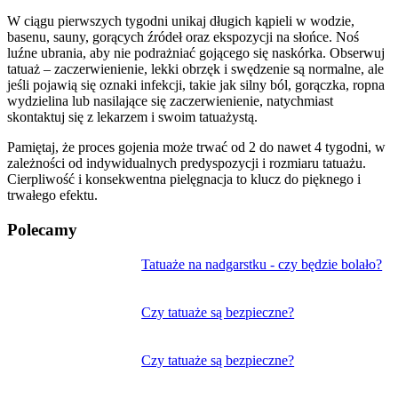
W ciągu pierwszych tygodni unikaj długich kąpieli w wodzie,
basenu, sauny, gorących źródeł oraz ekspozycji na słońce. Noś
luźne ubrania, aby nie podrażniać gojącego się naskórka. Obserwuj
tatuaż – zaczerwienienie, lekki obrzęk i swędzenie są normalne, ale
jeśli pojawią się oznaki infekcji, takie jak silny ból, gorączka, ropna
wydzielina lub nasilające się zaczerwienienie, natychmiast
skontaktuj się z lekarzem i swoim tatuażystą.
Pamiętaj, że proces gojenia może trwać od 2 do nawet 4 tygodni, w
zależności od indywidualnych predyspozycji i rozmiaru tatuażu.
Cierpliwość i konsekwentna pielęgnacja to klucz do pięknego i
trwałego efektu.
Polecamy
Nawigacja
Tatuaże na nadgarstku - czy będzie bolało?
wpisu
Czy tatuaże są bezpieczne?
Czy tatuaże są bezpieczne?