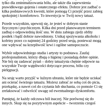
tylko dla zminimalizowania bólu, ale także dla zapewnienia
prawidłowego gojenia i ostatecznego efektu. Dobrze jest zadbać o
kilka podstawowych kwestii, które pomogą Ci przejść przez zabieg
spokojniej i komfortowo. To inwestycja w Twój nowy tatuaż.
Przede wszystkim, upewnij się, że jesteś w dobrym stanie
fizycznym i psychicznym. Kilka dni przed planowanym terminem
zadbaj o odpowiednią ilość snu. W dniu zabiegu zjedz obfity
posiłek i bądź dobrze nawodniony. Unikaj spożywania alkoholu i
kofeiny przez co najmniej 24 godziny przed sesją, ponieważ mogą
one wpływać na krzepliwość krwi i ogólne samopoczucie.
Wybór odpowiedniego studia i artysty to podstawa. Zaufaj
profesjonalistom, którzy dbają o higienę i posiadają dobre opinie.
Nie bój się zadawać pytań – dobry tatuażysta chętnie odpowie na
wszystkie Twoje wątpliwości dotyczące procesu, bólu czy
pielęgnacji.
Na sesję warto przyjść w luźnym ubraniu, które nie będzie uciskać
ani ocierać świeżego tatuażu. Możesz zabrać ze sobą coś do picia,
przekąskę, a nawet coś do czytania lub słuchania, co pomoże Ci się
zrelaksować i odwrócić uwagę od ewentualnego dyskomfortu.
Pamiętaj, że każdy odczuwa ból inaczej. Nie porównuj się do
innych. Skup się na pozytywnym aspekcie – tworzeniu czegoś