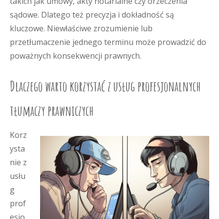
takich jak umowy, akty notarialne czy orzeczenia
sądowe. Dlatego też precyzja i dokładność są
kluczowe. Niewłaściwe zrozumienie lub
przetłumaczenie jednego terminu może prowadzić do
poważnych konsekwencji prawnych.
Dlaczego warto korzystać z usług profesjonalnych
tłumaczy prawniczych
Korz
ysta
nie z
usłu
g
prof
esjo