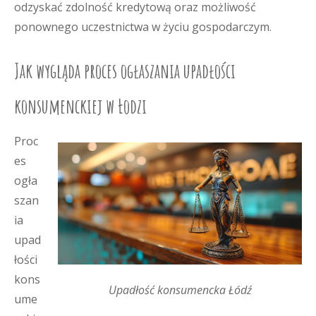
odzyskać zdolność kredytową oraz możliwość
ponownego uczestnictwa w życiu gospodarczym.
Jak wygląda proces ogłaszania upadłości
konsumenckiej w Łodzi
Proc
es
ogła
szan
ia
upad
łości
kons
Upadłość konsumencka Łódź
ume