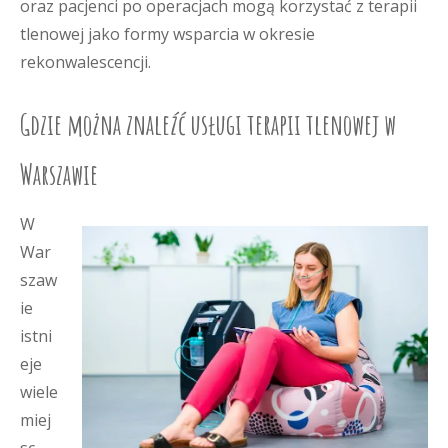
oraz pacjenci po operacjach mogą korzystać z terapii
tlenowej jako formy wsparcia w okresie
rekonwalescencji.
Gdzie można znaleźć usługi terapii tlenowej w
Warszawie
W
War
szaw
ie
istni
eje
wiele
miej