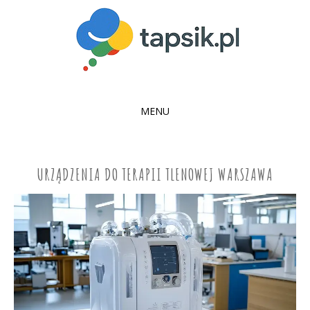
MENU
SKIP
TO
CONTENT
URZĄDZENIA DO TERAPII TLENOWEJ WARSZAWA