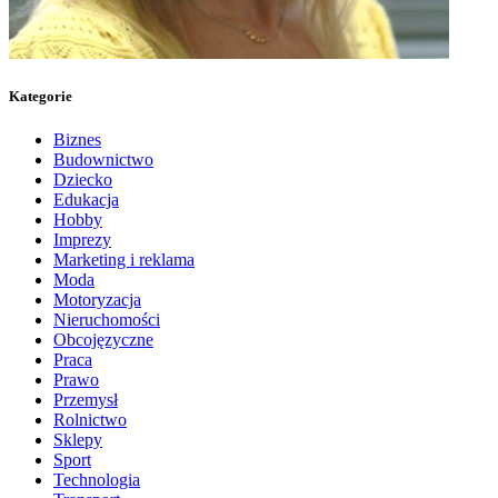
Kategorie
Biznes
Budownictwo
Dziecko
Edukacja
Hobby
Imprezy
Marketing i reklama
Moda
Motoryzacja
Nieruchomości
Obcojęzyczne
Praca
Prawo
Przemysł
Rolnictwo
Sklepy
Sport
Technologia