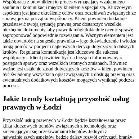
Współpraca z prawnikiem to proces wymagający wzajemnego
zaufania i komunikacji między klientem a specjalistą. Kluczowym
aspektem jest jasne określenie celów oraz oczekiwań związanych ze
sprawą już na początku współpracy. Klient powinien dokładnie
przedstawić swoją sytuację prawną oraz dostarczyć wszelkie
niezbędne dokumenty, aby prawnik mógł dokładnie ocenić sprawę i
zaproponować odpowiednie rozwiązania. Ważnym elementem jest
także otwartość na sugestie prawnika – jego doświadczenie i wiedza
mogą pomóc w podjęciu najlepszych decyzji dotyczących dalszych
kroków. Regularna komunikacja jest kluczowa dla sukcesu
współpracy – klient powinien być na bieżąco informowany o
postępach sprawy oraz wszelkich istotnych zmianach. Również
ważne jest ustalenie zasad dotyczących kosztów – klient powinien
być świadomy wszystkich opłat związanych z obsługą prawną oraz
ewentualnych dodatkowych kosztów mogących wyniknąć podczas
procesu.
Jakie trendy kształtują przyszłość usług
prawnych w Łodzi
Przyszłość usług prawnych w Łodzi będzie kształtowana przez
kilka kluczowych trendów związanych z technologią oraz
zmieniającymi się oczekiwaniami klientów. Jednym z
najważniejszych aspektów będzie dalszy rozwój cyfryzacji branży