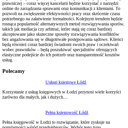
prawniczej – coraz więcej kancelarii będzie korzystać z narzędzi
online do zarządzania sprawami oraz komunikacji z klientami. To
pozwoli na zwiększenie efektywności pracy oraz skrócenie czasu
potrzebnego na załatwienie formalności. Kolejnym trendem będzie
rosnąca popularność alternatywnych metod rozwiązywania sporów,
takich jak mediacja czy arbitraż, które stają się coraz bardziej
akceptowane jako skuteczne sposoby rozwiązywania konfliktów
bez angażowania się w długotrwałe postępowania sądowe. Klienci
będą również coraz bardziej świadomi swoich praw i oczekiwań
wobec prawników – będą poszukiwać specjalistów oferujących
elastyczne podejście do ich potrzeb oraz transparentność kosztów
usług.
Polecamy
Nawigacja
Usługi księgowe Łódź
wpisu
Korzystanie z usług księgowych w Łodzi przynosi wiele korzyści
zarówno dla małych, jak i dużych…
Pełna księgowość Łódź
Pełna księgowość w Łodzi to rozwiązanie, które zyskuje na
popularności wśród przedsiębiorców. Wybór tego typu…