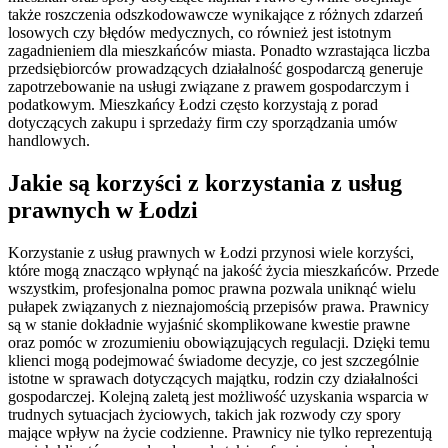
także roszczenia odszkodowawcze wynikające z różnych zdarzeń
losowych czy błędów medycznych, co również jest istotnym
zagadnieniem dla mieszkańców miasta. Ponadto wzrastająca liczba
przedsiębiorców prowadzących działalność gospodarczą generuje
zapotrzebowanie na usługi związane z prawem gospodarczym i
podatkowym. Mieszkańcy Łodzi często korzystają z porad
dotyczących zakupu i sprzedaży firm czy sporządzania umów
handlowych.
Jakie są korzyści z korzystania z usług
prawnych w Łodzi
Korzystanie z usług prawnych w Łodzi przynosi wiele korzyści,
które mogą znacząco wpłynąć na jakość życia mieszkańców. Przede
wszystkim, profesjonalna pomoc prawna pozwala uniknąć wielu
pułapek związanych z nieznajomością przepisów prawa. Prawnicy
są w stanie dokładnie wyjaśnić skomplikowane kwestie prawne
oraz pomóc w zrozumieniu obowiązujących regulacji. Dzięki temu
klienci mogą podejmować świadome decyzje, co jest szczególnie
istotne w sprawach dotyczących majątku, rodzin czy działalności
gospodarczej. Kolejną zaletą jest możliwość uzyskania wsparcia w
trudnych sytuacjach życiowych, takich jak rozwody czy spory
mające wpływ na życie codzienne. Prawnicy nie tylko reprezentują