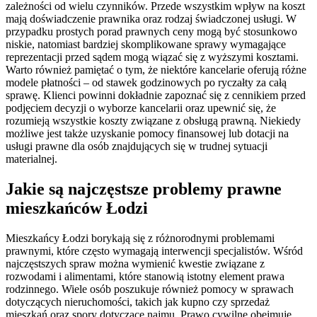
zależności od wielu czynników. Przede wszystkim wpływ na koszt
mają doświadczenie prawnika oraz rodzaj świadczonej usługi. W
przypadku prostych porad prawnych ceny mogą być stosunkowo
niskie, natomiast bardziej skomplikowane sprawy wymagające
reprezentacji przed sądem mogą wiązać się z wyższymi kosztami.
Warto również pamiętać o tym, że niektóre kancelarie oferują różne
modele płatności – od stawek godzinowych po ryczałty za całą
sprawę. Klienci powinni dokładnie zapoznać się z cennikiem przed
podjęciem decyzji o wyborze kancelarii oraz upewnić się, że
rozumieją wszystkie koszty związane z obsługą prawną. Niekiedy
możliwe jest także uzyskanie pomocy finansowej lub dotacji na
usługi prawne dla osób znajdujących się w trudnej sytuacji
materialnej.
Jakie są najczęstsze problemy prawne
mieszkańców Łodzi
Mieszkańcy Łodzi borykają się z różnorodnymi problemami
prawnymi, które często wymagają interwencji specjalistów. Wśród
najczęstszych spraw można wymienić kwestie związane z
rozwodami i alimentami, które stanowią istotny element prawa
rodzinnego. Wiele osób poszukuje również pomocy w sprawach
dotyczących nieruchomości, takich jak kupno czy sprzedaż
mieszkań oraz spory dotyczące najmu. Prawo cywilne obejmuje