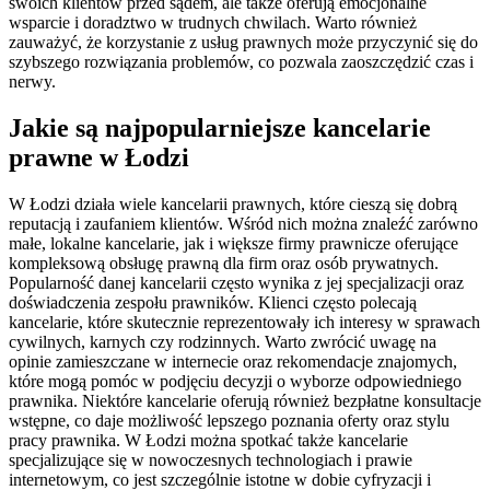
swoich klientów przed sądem, ale także oferują emocjonalne
wsparcie i doradztwo w trudnych chwilach. Warto również
zauważyć, że korzystanie z usług prawnych może przyczynić się do
szybszego rozwiązania problemów, co pozwala zaoszczędzić czas i
nerwy.
Jakie są najpopularniejsze kancelarie
prawne w Łodzi
W Łodzi działa wiele kancelarii prawnych, które cieszą się dobrą
reputacją i zaufaniem klientów. Wśród nich można znaleźć zarówno
małe, lokalne kancelarie, jak i większe firmy prawnicze oferujące
kompleksową obsługę prawną dla firm oraz osób prywatnych.
Popularność danej kancelarii często wynika z jej specjalizacji oraz
doświadczenia zespołu prawników. Klienci często polecają
kancelarie, które skutecznie reprezentowały ich interesy w sprawach
cywilnych, karnych czy rodzinnych. Warto zwrócić uwagę na
opinie zamieszczane w internecie oraz rekomendacje znajomych,
które mogą pomóc w podjęciu decyzji o wyborze odpowiedniego
prawnika. Niektóre kancelarie oferują również bezpłatne konsultacje
wstępne, co daje możliwość lepszego poznania oferty oraz stylu
pracy prawnika. W Łodzi można spotkać także kancelarie
specjalizujące się w nowoczesnych technologiach i prawie
internetowym, co jest szczególnie istotne w dobie cyfryzacji i