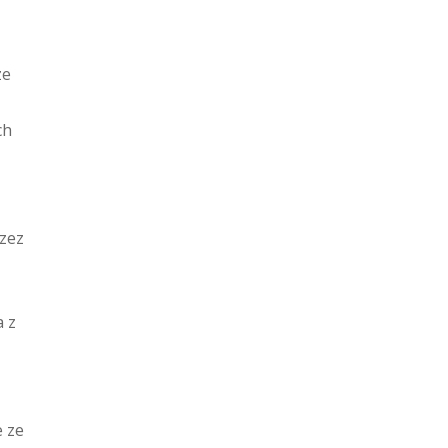
ze
ch
rzez
a z
e ze