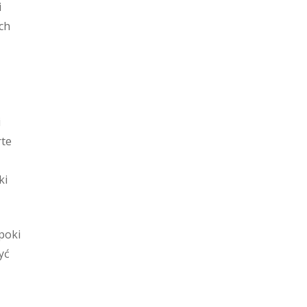
i
ch
i
rte
ki
poki
yć