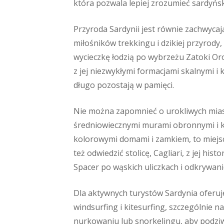
która pozwala lepiej zrozumieć sardyńs
Przyroda Sardynii jest równie zachwyca
miłośników trekkingu i dzikiej przyrody
wycieczkę łodzią po wybrzeżu Zatoki Oros
z jej niezwykłymi formacjami skalnymi i k
długo pozostają w pamięci.
Nie można zapomnieć o urokliwych miast
średniowiecznymi murami obronnymi i k
kolorowymi domami i zamkiem, to miejs
też odwiedzić stolicę, Cagliari, z jej h
Spacer po wąskich uliczkach i odkrywan
Dla aktywnych turystów Sardynia oferuj
windsurfing i kitesurfing, szczególnie 
nurkowaniu lub snorkelingu, aby podz