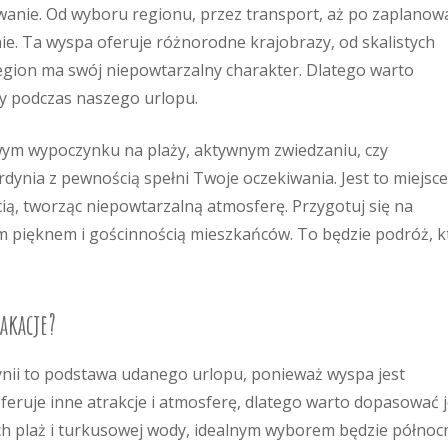
anie. Od wyboru regionu, przez transport, aż po zaplanow
ie. Ta wyspa oferuje różnorodne krajobrazy, od skalistych
egion ma swój niepowtarzalny charakter. Dlatego warto
y podczas naszego urlopu.
iwym wypoczynku na plaży, aktywnym zwiedzaniu, czy
dynia z pewnością spełni Twoje oczekiwania. Jest to miejsce
cią, tworząc niepowtarzalną atmosferę. Przygotuj się na
im pięknem i gościnnością mieszkańców. To będzie podróż, k
akacje?
ii to podstawa udanego urlopu, ponieważ wyspa jest
feruje inne atrakcje i atmosferę, dlatego warto dopasować 
tych plaż i turkusowej wody, idealnym wyborem będzie północ