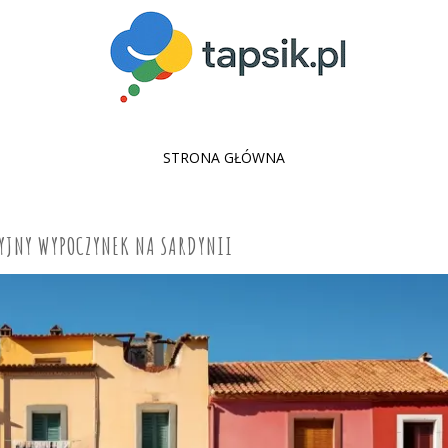
SKIP
STRONA GŁÓWNA
TO
CONTENT
JNY WYPOCZYNEK NA SARDYNII