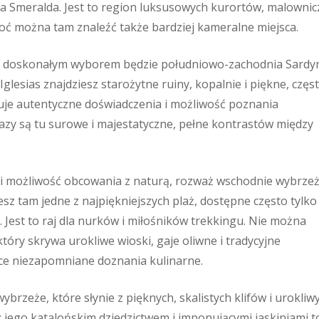
a Smeralda. Jest to region luksusowych kurortów, malownic
hoć można tam znaleźć także bardziej kameralne miejsca.
rody doskonałym wyborem będzie południowo-zachodnia Sardyn
 Iglesias znajdziesz starożytne ruiny, kopalnie i piękne, częs
ruje autentyczne doświadczenia i możliwość poznania
razy są tu surowe i majestatyczne, pełne kontrastów między
ć i możliwość obcowania z naturą, rozważ wschodnie wybrzeż
esz tam jedne z najpiękniejszych plaż, dostępne często tylko
Jest to raj dla nurków i miłośników trekkingu. Nie można
tóry skrywa urokliwe wioski, gaje oliwne i tradycyjne
ce niezapomniane doznania kulinarne.
brzeże, które słynie z pięknych, skalistych klifów i urokliw
 jego katalońskim dziedzictwem i imponującymi jaskiniami t