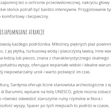
zapomnij też o ochronie przeciwsłonecznej, nakryciu głowy 
kie słońce potrafi być bardzo intensywne. Przygotowanie ty
 komfortowy i bezpieczny.
 niezapomniane atrakcje
adowolą każdego podróżnika. Miłośnicy pięknych plaż powinn
o, z jej płytką, turkusową wodą i piaszczystą ławicą. Inne wa
na łodzią lub pieszo, znana z charakterystycznego skalnego
a południu wyspy, oferujące wspaniałe widoki i idealne warun
ój niepowtarzalny urok i warto poświęcić im czas.
lturą, Sardynia oferuje liczne stanowiska archeologiczne z e
xi di Barumini, wpisane na listę UNESCO, gdzie można zobacz
o również odwiedzić starożytne ruiny rzymskie w Nora i
szłość wyspy. Spacer po tych miejscach to podróż w czasie,