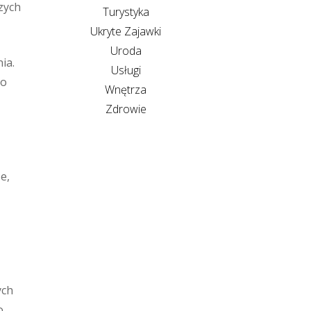
zych
Turystyka
Ukryte Zajawki
Uroda
ia.
Usługi
to
Wnętrza
Zdrowie
e,
ych
o