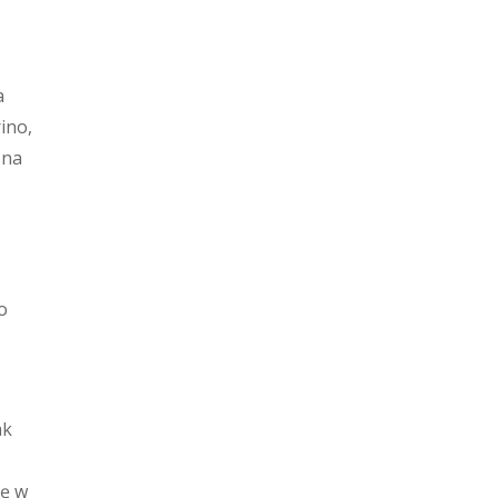
a
ino,
 na
o
ak
tę w