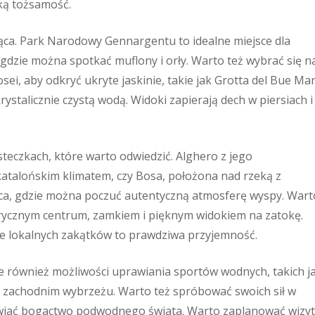
ką tożsamość.
jąca. Park Narodowy Gennargentu to idealne miejsce dla
, gdzie można spotkać muflony i orły. Warto też wybrać się n
ei, aby odkryć ukryte jaskinie, takie jak Grotta del Bue Mar
rystalicznie czystą wodą. Widoki zapierają dech w piersiach i
eczkach, które warto odwiedzić. Alghero z jego
atalońskim klimatem, czy Bosa, położona nad rzeką z
ca, gdzie można poczuć autentyczną atmosferę wyspy. Wart
istorycznym centrum, zamkiem i pięknym widokiem na zatokę.
ie lokalnych zakątków to prawdziwa przyjemność.
e również możliwości uprawiania sportów wodnych, takich j
na zachodnim wybrzeżu. Warto też spróbować swoich sił w
iwiać bogactwo podwodnego świata. Warto zaplanować wizy