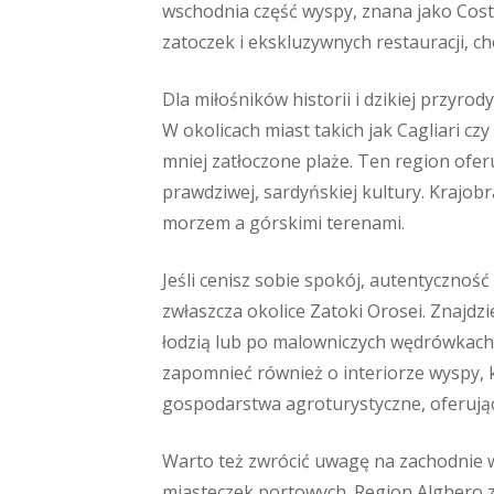
wschodnia część wyspy, znana jako Cost
zatoczek i ekskluzywnych restauracji, c
Dla miłośników historii i dzikiej przy
W okolicach miast takich jak Cagliari czy
mniej zatłoczone plaże. Ten region ofe
prawdziwej, sardyńskiej kultury. Krajob
morzem a górskimi terenami.
Jeśli cenisz sobie spokój, autentycznoś
zwłaszcza okolice Zatoki Orosei. Znajdzi
łodzią lub po malowniczych wędrówkach. 
zapomnieć również o interiorze wyspy, k
gospodarstwa agroturystyczne, oferują
Warto też zwrócić uwagę na zachodnie wy
miasteczek portowych. Region Alghero z