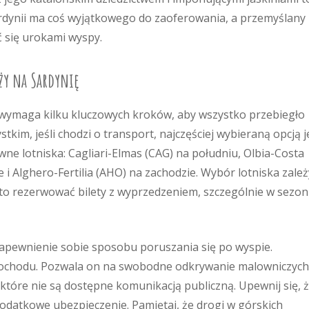
ardynii ma coś wyjątkowego do zaoferowania, a przemyślany
ć się urokami wyspy.
ży na Sardynię
wymaga kilku kluczowych kroków, aby wszystko przebiegło
kim, jeśli chodzi o transport, najczęściej wybieraną opcją j
wne lotniska: Cagliari-Elmas (CAG) na południu, Olbia-Costa
 Alghero-Fertilia (AHO) na zachodzie. Wybór lotniska zależ
rto rezerwować bilety z wyprzedzeniem, szczególnie w sezon
 zapewnienie sobie sposobu poruszania się po wyspie.
ochodu. Pozwala on na swobodne odkrywanie malowniczych
 które nie są dostępne komunikacją publiczną. Upewnij się, 
odatkowe ubezpieczenie. Pamiętaj, że drogi w górskich