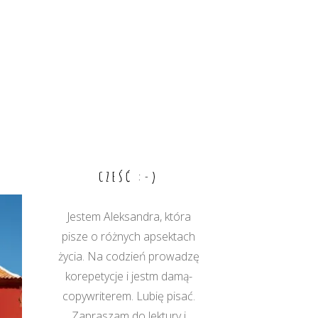
CZEŚĆ :-)
Jestem Aleksandra, która
pisze o różnych apsektach
życia. Na codzień prowadzę
korepetycje i jestm damą-
copywriterem. Lubię pisać.
Zapraszam do lektury i