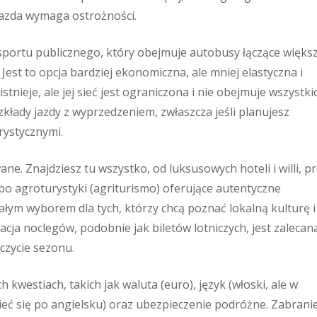
 jazda wymaga ostrożności.
sportu publicznego, który obejmuje autobusy łączące więks
 Jest to opcja bardziej ekonomiczna, ale mniej elastyczna i
stnieje, ale jej sieć jest ograniczona i nie obejmuje wszystki
zkłady jazdy z wyprzedzeniem, zwłaszcza jeśli planujesz
ystycznymi.
ne. Znajdziesz tu wszystko, od luksusowych hoteli i willi, p
po agroturystyki (agriturismo) oferujące autentyczne
łym wyborem dla tych, którzy chcą poznać lokalną kulturę i
ja noclegów, podobnie jak biletów lotniczych, jest zalecan
czycie sezonu.
westiach, takich jak waluta (euro), język (włoski, ale w
ć się po angielsku) oraz ubezpieczenie podróżne. Zabrani