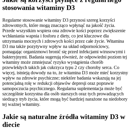
stosowania witaminy D3
Regularne stosowanie witaminy D3 przynosi szereg korzyści
zdrowotnych, które mogą znacząco wpłynąć na jakość życia.
Przede wszystkim wspiera ona zdrowie kości poprzez zwiększenie
wchłaniania wapnia i fosforu z diety, co jest kluczowe dla
utrzymania mocnych i zdrowych kości przez całe życie. Witamina
D3 ma także pozytywny wpływ na układ odpornościowy,
pomagając organizmowi bronić się przed infekcjami wirusowymi i
bakteryjnymi. Badania sugerują również, że odpowiedni poziom tej
witaminy może zmniejszać ryzyko wystąpienia chorób
przewlekłych takich jak cukrzyca typu 2 czy choroby serca. Co
więcej, istnieją dowody na to, że witamina D3 może mieć korzystny
wpływ na zdrowie psychiczne; niektóre badania wskazują na jej
potencjalną rolę w redukcji objawów depresji oraz poprawie
samopoczucia psychicznego. Regularna suplementacja może być
szczególnie korzystna dla osób starszych oraz tych prowadzących
siedzący tryb życia, które mogą być bardziej narażone na niedobory
tej ważnej witaminy.
Jakie są naturalne źródła witaminy D3 w
diecie