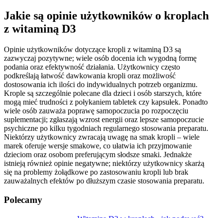
Jakie są opinie użytkowników o kroplach
z witaminą D3
Opinie użytkowników dotyczące kropli z witaminą D3 są
zazwyczaj pozytywne; wiele osób docenia ich wygodną formę
podania oraz efektywność działania. Użytkownicy często
podkreślają łatwość dawkowania kropli oraz możliwość
dostosowania ich ilości do indywidualnych potrzeb organizmu.
Krople są szczególnie polecane dla dzieci i osób starszych, które
mogą mieć trudności z połykaniem tabletek czy kapsułek. Ponadto
wiele osób zauważa poprawę samopoczucia po rozpoczęciu
suplementacji; zgłaszają wzrost energii oraz lepsze samopoczucie
psychiczne po kilku tygodniach regularnego stosowania preparatu.
Niektórzy użytkownicy zwracają uwagę na smak kropli – wiele
marek oferuje wersje smakowe, co ułatwia ich przyjmowanie
dzieciom oraz osobom preferującym słodsze smaki. Jednakże
istnieją również opinie negatywne; niektórzy użytkownicy skarżą
się na problemy żołądkowe po zastosowaniu kropli lub brak
zauważalnych efektów po dłuższym czasie stosowania preparatu.
Polecamy