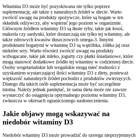
Witamina D3 może być pozyskiwana nie tylko poprzez
suplementację, ale także z naturalnych źródeł w diecie. Warto
zwrócić uwagę na produkty spożywcze, które są bogate w ten
składnik odżywczy, aby wspierać jego poziom w organizmie.
Głównym źródłem witaminy D3 są tłuste ryby, takie jak łosoś,
makrela czy sardynki, które dostarczają nie tylko tej witaminy, ale
także zdrowych kwasów tłuszczowych omega-3. Innymi
produktami bogatymi w witaminę D3 są wątróbka, żółtka jaj oraz
niektóre sery. Warto również zwrócić uwagę na produkty
wzbogacane, takie jak mleko, jogurty czy płatki śniadaniowe, które
mogą stanowić dodatkowe źródło tej witaminy w codziennej diecie.
Osoby wegetariańskie lub wegańskie mogą mieć trudności z
uzyskaniem wystarczającej ilości witaminy D3 z diety, ponieważ
większość naturalnych źródeł pochodzi z produktów zwierzęcych.
Dlatego dla takich osób suplementacja może być szczególnie
istotna. Należy jednak pamiętać, że sama dieta może nie zawsze
wystarczyć do osiągnięcia optymalnego poziomu witaminy D3,
zwłaszcza w okresach ograniczonego nasłonecznienia.
Jakie objawy mogą wskazywać na
niedobór witaminy D3
Niedobór witaminy D3 może prowadzić do szeregu nieprzyjemnych