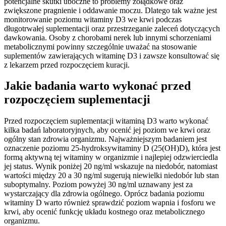
potencjalne skutki uboczne to problemy żołądkowe oraz
zwiększone pragnienie i oddawanie moczu. Dlatego tak ważne jest
monitorowanie poziomu witaminy D3 we krwi podczas
długotrwałej suplementacji oraz przestrzeganie zaleceń dotyczących
dawkowania. Osoby z chorobami nerek lub innymi schorzeniami
metabolicznymi powinny szczególnie uważać na stosowanie
suplementów zawierających witaminę D3 i zawsze konsultować się
z lekarzem przed rozpoczęciem kuracji.
Jakie badania warto wykonać przed
rozpoczęciem suplementacji
Przed rozpoczęciem suplementacji witaminą D3 warto wykonać
kilka badań laboratoryjnych, aby ocenić jej poziom we krwi oraz
ogólny stan zdrowia organizmu. Najważniejszym badaniem jest
oznaczenie poziomu 25-hydroksywitaminy D (25(OH)D), która jest
formą aktywną tej witaminy w organizmie i najlepiej odzwierciedla
jej status. Wynik poniżej 20 ng/ml wskazuje na niedobór, natomiast
wartości między 20 a 30 ng/ml sugerują niewielki niedobór lub stan
suboptymalny. Poziom powyżej 30 ng/ml uznawany jest za
wystarczający dla zdrowia ogólnego. Oprócz badania poziomu
witaminy D warto również sprawdzić poziom wapnia i fosforu we
krwi, aby ocenić funkcję układu kostnego oraz metabolicznego
organizmu.