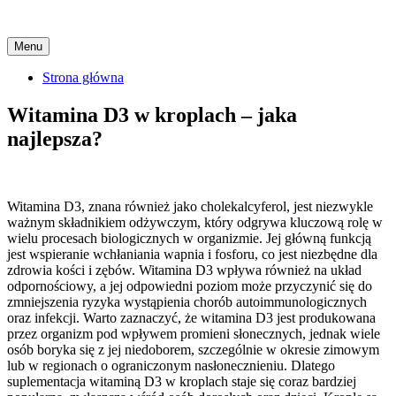
Skip
Menu
to
content
Strona główna
Witamina D3 w kroplach – jaka
najlepsza?
Witamina D3, znana również jako cholekalcyferol, jest niezwykle
ważnym składnikiem odżywczym, który odgrywa kluczową rolę w
wielu procesach biologicznych w organizmie. Jej główną funkcją
jest wspieranie wchłaniania wapnia i fosforu, co jest niezbędne dla
zdrowia kości i zębów. Witamina D3 wpływa również na układ
odpornościowy, a jej odpowiedni poziom może przyczynić się do
zmniejszenia ryzyka wystąpienia chorób autoimmunologicznych
oraz infekcji. Warto zaznaczyć, że witamina D3 jest produkowana
przez organizm pod wpływem promieni słonecznych, jednak wiele
osób boryka się z jej niedoborem, szczególnie w okresie zimowym
lub w regionach o ograniczonym nasłonecznieniu. Dlatego
suplementacja witaminą D3 w kroplach staje się coraz bardziej