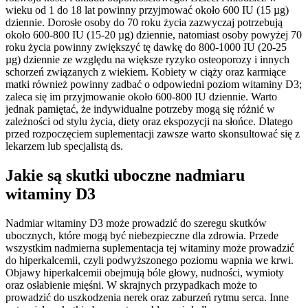
wieku od 1 do 18 lat powinny przyjmować około 600 IU (15 µg)
dziennie. Dorosłe osoby do 70 roku życia zazwyczaj potrzebują
około 600-800 IU (15-20 µg) dziennie, natomiast osoby powyżej 70
roku życia powinny zwiększyć tę dawkę do 800-1000 IU (20-25
µg) dziennie ze względu na większe ryzyko osteoporozy i innych
schorzeń związanych z wiekiem. Kobiety w ciąży oraz karmiące
matki również powinny zadbać o odpowiedni poziom witaminy D3;
zaleca się im przyjmowanie około 600-800 IU dziennie. Warto
jednak pamiętać, że indywidualne potrzeby mogą się różnić w
zależności od stylu życia, diety oraz ekspozycji na słońce. Dlatego
przed rozpoczęciem suplementacji zawsze warto skonsultować się z
lekarzem lub specjalistą ds.
Jakie są skutki uboczne nadmiaru
witaminy D3
Nadmiar witaminy D3 może prowadzić do szeregu skutków
ubocznych, które mogą być niebezpieczne dla zdrowia. Przede
wszystkim nadmierna suplementacja tej witaminy może prowadzić
do hiperkalcemii, czyli podwyższonego poziomu wapnia we krwi.
Objawy hiperkalcemii obejmują bóle głowy, nudności, wymioty
oraz osłabienie mięśni. W skrajnych przypadkach może to
prowadzić do uszkodzenia nerek oraz zaburzeń rytmu serca. Inne