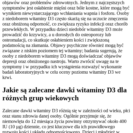
objawów oraz problemów zdrowotnych. Jednym z najczęstszych
symptomów jest osłabienie mięśni oraz bóle kostne, które mogą być
wynikiem niewystarczającego wchłaniania wapnia i fosforu. Osoby
z niedoborem witaminy D3 często skarżą się na uczucie zmęczenia
oraz obniżoną odporność, co zwiększa ryzyko infekcji oraz chorób
przewlekłych. W przypadku dzieci niedobór witaminy D3 może
prowadzić do krzywicy, a u dorosłych do osteoporozy lub
osteomalacji, co skutkuje osłabieniem kości i zwiększoną
podatnością na złamania. Objawy psychiczne również mogą być
związane z niskim poziomem tej witaminy; badania sugerują, że
osoby z niedoborem witaminy D3 mogą doświadczać objawów
depresji oraz obniżonego nastroju. Warto zwrócić uwagę na te
symptomy i w przypadku ich wystąpienia rozważyć wykonanie
badań laboratoryjnych w celu oceny poziomu witaminy D3 we
krwi.
Jakie są zalecane dawki witaminy D3 dla
różnych grup wiekowych
Zalecane dawki witaminy D3 różnią się w zależności od wieku, płci
oraz stanu zdrowia danej osoby. Ogólnie przyjmuje się, że
niemowlęta do 12 miesiąca życia powinny otrzymywać około 400
IU (10 µg) dziennie, co jest kluczowe dla ich prawidłowego
rozwoju kości i układu odpornościowego. Dzieci i młodzież w