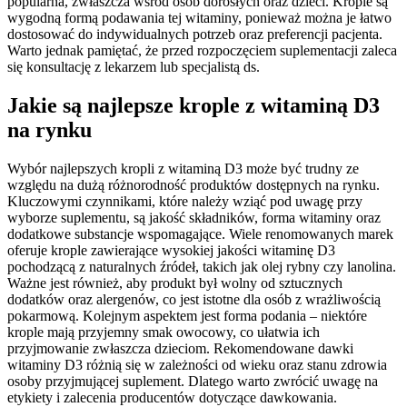
popularna, zwłaszcza wśród osób dorosłych oraz dzieci. Krople są
wygodną formą podawania tej witaminy, ponieważ można je łatwo
dostosować do indywidualnych potrzeb oraz preferencji pacjenta.
Warto jednak pamiętać, że przed rozpoczęciem suplementacji zaleca
się konsultację z lekarzem lub specjalistą ds.
Jakie są najlepsze krople z witaminą D3
na rynku
Wybór najlepszych kropli z witaminą D3 może być trudny ze
względu na dużą różnorodność produktów dostępnych na rynku.
Kluczowymi czynnikami, które należy wziąć pod uwagę przy
wyborze suplementu, są jakość składników, forma witaminy oraz
dodatkowe substancje wspomagające. Wiele renomowanych marek
oferuje krople zawierające wysokiej jakości witaminę D3
pochodzącą z naturalnych źródeł, takich jak olej rybny czy lanolina.
Ważne jest również, aby produkt był wolny od sztucznych
dodatków oraz alergenów, co jest istotne dla osób z wrażliwością
pokarmową. Kolejnym aspektem jest forma podania – niektóre
krople mają przyjemny smak owocowy, co ułatwia ich
przyjmowanie zwłaszcza dzieciom. Rekomendowane dawki
witaminy D3 różnią się w zależności od wieku oraz stanu zdrowia
osoby przyjmującej suplement. Dlatego warto zwrócić uwagę na
etykiety i zalecenia producentów dotyczące dawkowania.