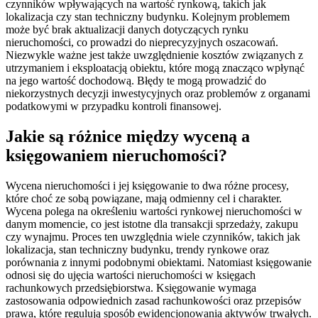
czynników wpływających na wartość rynkową, takich jak
lokalizacja czy stan techniczny budynku. Kolejnym problemem
może być brak aktualizacji danych dotyczących rynku
nieruchomości, co prowadzi do nieprecyzyjnych oszacowań.
Niezwykle ważne jest także uwzględnienie kosztów związanych z
utrzymaniem i eksploatacją obiektu, które mogą znacząco wpłynąć
na jego wartość dochodową. Błędy te mogą prowadzić do
niekorzystnych decyzji inwestycyjnych oraz problemów z organami
podatkowymi w przypadku kontroli finansowej.
Jakie są różnice między wyceną a
księgowaniem nieruchomości?
Wycena nieruchomości i jej księgowanie to dwa różne procesy,
które choć ze sobą powiązane, mają odmienny cel i charakter.
Wycena polega na określeniu wartości rynkowej nieruchomości w
danym momencie, co jest istotne dla transakcji sprzedaży, zakupu
czy wynajmu. Proces ten uwzględnia wiele czynników, takich jak
lokalizacja, stan techniczny budynku, trendy rynkowe oraz
porównania z innymi podobnymi obiektami. Natomiast księgowanie
odnosi się do ujęcia wartości nieruchomości w księgach
rachunkowych przedsiębiorstwa. Księgowanie wymaga
zastosowania odpowiednich zasad rachunkowości oraz przepisów
prawa, które regulują sposób ewidencjonowania aktywów trwałych.