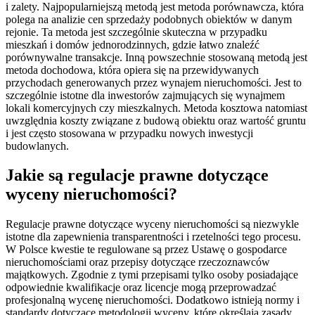
i zalety. Najpopularniejszą metodą jest metoda porównawcza, która
polega na analizie cen sprzedaży podobnych obiektów w danym
rejonie. Ta metoda jest szczególnie skuteczna w przypadku
mieszkań i domów jednorodzinnych, gdzie łatwo znaleźć
porównywalne transakcje. Inną powszechnie stosowaną metodą jest
metoda dochodowa, która opiera się na przewidywanych
przychodach generowanych przez wynajem nieruchomości. Jest to
szczególnie istotne dla inwestorów zajmujących się wynajmem
lokali komercyjnych czy mieszkalnych. Metoda kosztowa natomiast
uwzględnia koszty związane z budową obiektu oraz wartość gruntu
i jest często stosowana w przypadku nowych inwestycji
budowlanych.
Jakie są regulacje prawne dotyczące
wyceny nieruchomości?
Regulacje prawne dotyczące wyceny nieruchomości są niezwykle
istotne dla zapewnienia transparentności i rzetelności tego procesu.
W Polsce kwestie te regulowane są przez Ustawę o gospodarce
nieruchomościami oraz przepisy dotyczące rzeczoznawców
majątkowych. Zgodnie z tymi przepisami tylko osoby posiadające
odpowiednie kwalifikacje oraz licencje mogą przeprowadzać
profesjonalną wycenę nieruchomości. Dodatkowo istnieją normy i
standardy dotyczące metodologii wyceny, które określają zasady