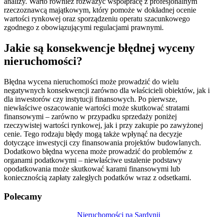
analizy. Warto również rozważyć współpracę z profesjonalnym
rzeczoznawcą majątkowym, który pomoże w dokładnej ocenie
wartości rynkowej oraz sporządzeniu operatu szacunkowego
zgodnego z obowiązującymi regulacjami prawnymi.
Jakie są konsekwencje błędnej wyceny
nieruchomości?
Błędna wycena nieruchomości może prowadzić do wielu
negatywnych konsekwencji zarówno dla właścicieli obiektów, jak i
dla inwestorów czy instytucji finansowych. Po pierwsze,
niewłaściwe oszacowanie wartości może skutkować stratami
finansowymi – zarówno w przypadku sprzedaży poniżej
rzeczywistej wartości rynkowej, jak i przy zakupie po zawyżonej
cenie. Tego rodzaju błędy mogą także wpłynąć na decyzje
dotyczące inwestycji czy finansowania projektów budowlanych.
Dodatkowo błędna wycena może prowadzić do problemów z
organami podatkowymi – niewłaściwe ustalenie podstawy
opodatkowania może skutkować karami finansowymi lub
koniecznością zapłaty zaległych podatków wraz z odsetkami.
Polecamy
Nawigacja
Nieruchomości na Sardynii