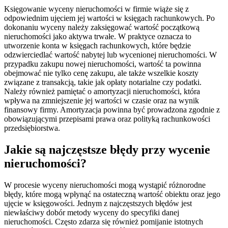
Księgowanie wyceny nieruchomości w firmie wiąże się z
odpowiednim ujęciem jej wartości w księgach rachunkowych. Po
dokonaniu wyceny należy zaksięgować wartość początkową
nieruchomości jako aktywa trwałe. W praktyce oznacza to
utworzenie konta w księgach rachunkowych, które będzie
odzwierciedlać wartość nabytej lub wycenionej nieruchomości. W
przypadku zakupu nowej nieruchomości, wartość ta powinna
obejmować nie tylko cenę zakupu, ale także wszelkie koszty
związane z transakcją, takie jak opłaty notarialne czy podatki.
Należy również pamiętać o amortyzacji nieruchomości, która
wpływa na zmniejszenie jej wartości w czasie oraz na wynik
finansowy firmy. Amortyzacja powinna być prowadzona zgodnie z
obowiązującymi przepisami prawa oraz polityką rachunkowości
przedsiębiorstwa.
Jakie są najczęstsze błędy przy wycenie
nieruchomości?
W procesie wyceny nieruchomości mogą wystąpić różnorodne
błędy, które mogą wpłynąć na ostateczną wartość obiektu oraz jego
ujęcie w księgowości. Jednym z najczęstszych błędów jest
niewłaściwy dobór metody wyceny do specyfiki danej
nieruchomości. Często zdarza się również pomijanie istotnych